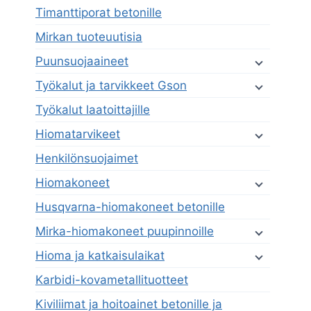
Timanttiporat betonille
Mirkan tuoteuutisia
Puunsuojaaineet
Työkalut ja tarvikkeet Gson
Työkalut laatoittajille
Hiomatarvikeet
Henkilönsuojaimet
Hiomakoneet
Husqvarna-hiomakoneet betonille
Mirka-hiomakoneet puupinnoille
Hioma ja katkaisulaikat
Karbidi-kovametallituotteet
Kiviliimat ja hoitoainet betonille ja