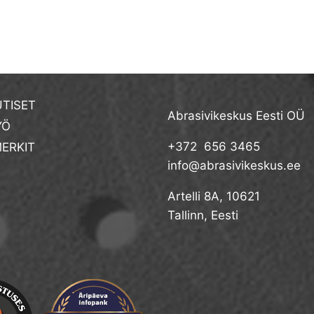
TISET
Abrasivikeskus Eesti OÜ
YÖ
+372 656 3465
ERKIT
info@abrasivikeskus.ee
Artelli 8A, 10621
Tallinn, Eesti