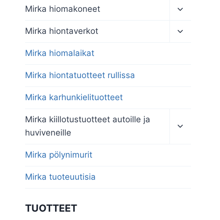
Toggle
Mirka hiomakoneet
child
menu
Toggle
Mirka hiontaverkot
child
menu
Mirka hiomalaikat
Mirka hiontatuotteet rullissa
Mirka karhunkielituotteet
Toggle
Mirka kiillotustuotteet autoille ja
child
huviveneille
menu
Mirka pölynimurit
Mirka tuoteuutisia
TUOTTEET