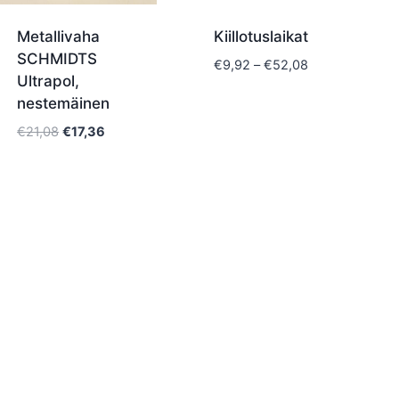
Metallivaha
Kiillotuslaikat
SCHMIDTS
Hintaluokka:
€
9,92
–
€
52,08
Ultrapol,
€9,92
nestemäinen
-
€52,08
Alkuperäinen
Nykyinen
€
21,08
€
17,36
hinta
hinta
oli:
on:
€21,08.
€17,36.