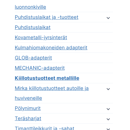
luonnonkiville
Puhdistuslaikat ja -tuotteet
Puhdistuslaikat
Kovametalli-jyrsinterät
Kulmahiomakoneiden adapterit
GLOB-adapterit
MECHANIC-adapterit
Kiillotustuotteet metallille
Mirka kiillotustuotteet autoille ja
huviveneille
Pölynimurit
Teräsharjat
Timanttileikkurit ja -sahat