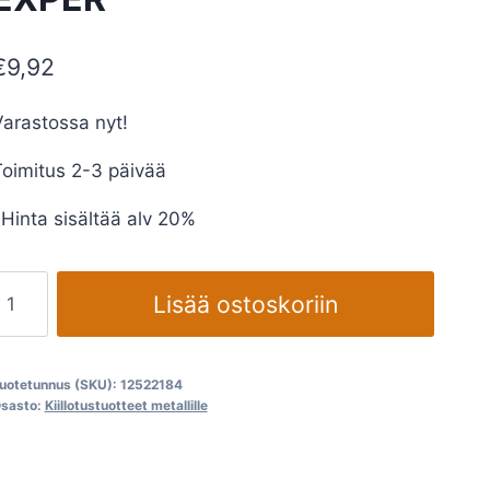
€
9,92
arastossa nyt!
oimitus 2-3 päivää
Hinta sisältää alv 20%
Huopa
Lisää ostoskoriin
iuskalautanen
EXPER
määrä
uotetunnus (SKU):
12522184
sasto:
Kiillotustuotteet metallille