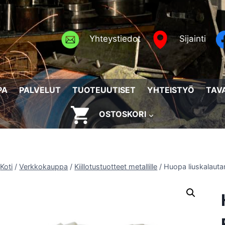
Yhteystiedot
Sijainti
PA
PALVELUT
TUOTEUUTISET
YHTEISTYÖ
TAV
OSTOSKORI
Koti
/
Verkkokauppa
/
Kiillotustuotteet metallille
/
Huopa liuskalaut