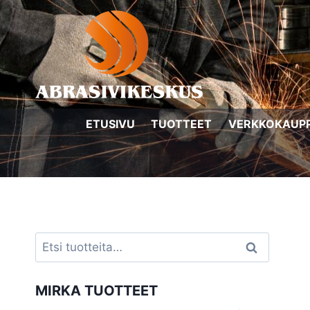
Siirry
sisältöön
ETUSIVU
TUOTTEET
VERKKOKAUP
Etsi:
Haku
MIRKA TUOTTEET