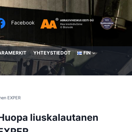
Facebook
ARAMERKIT
YHTEYSTIEDOT
FIN
anen EXPER
Huopa liuskalautanen
EXPER