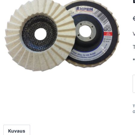
V
T
*
l
T
O
Kuvaus