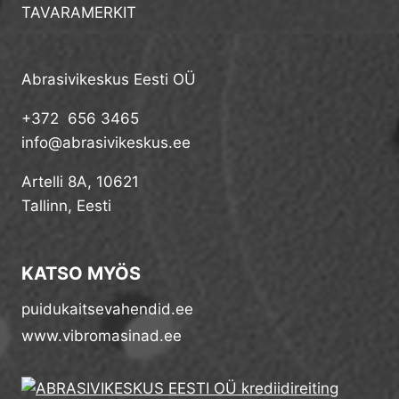
TAVARAMERKIT
Abrasivikeskus Eesti OÜ
+372 656 3465
info@abrasivikeskus.ee
Artelli 8A, 10621
Tallinn, Eesti
KATSO MYÖS
puidukaitsevahendid.ee
www.vibromasinad.ee