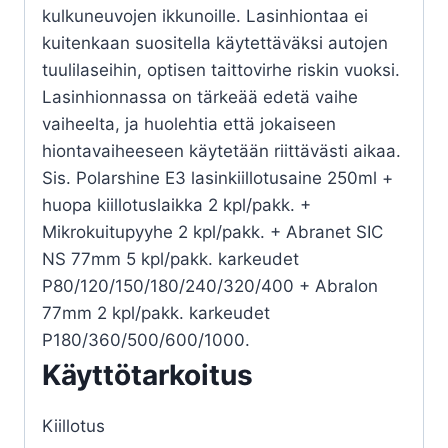
kulkuneuvojen ikkunoille. Lasinhiontaa ei
kuitenkaan suositella käytettäväksi autojen
tuulilaseihin, optisen taittovirhe riskin vuoksi.
Lasinhionnassa on tärkeää edetä vaihe
vaiheelta, ja huolehtia että jokaiseen
hiontavaiheeseen käytetään riittävästi aikaa.
Sis. Polarshine E3 lasinkiillotusaine 250ml +
huopa kiillotuslaikka 2 kpl/pakk. +
Mikrokuitupyyhe 2 kpl/pakk. + Abranet SIC
NS 77mm 5 kpl/pakk. karkeudet
P80/120/150/180/240/320/400 + Abralon
77mm 2 kpl/pakk. karkeudet
P180/360/500/600/1000.
Käyttötarkoitus
Kiillotus