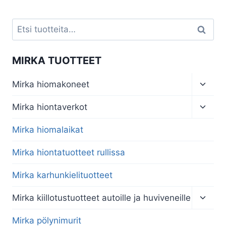
Etsi:
Haku
MIRKA TUOTTEET
Toggl
Mirka hiomakoneet
child
menu
Toggl
Mirka hiontaverkot
child
menu
Mirka hiomalaikat
Mirka hiontatuotteet rullissa
Mirka karhunkielituotteet
Toggl
Mirka kiillotustuotteet autoille ja huviveneille
child
menu
Mirka pölynimurit