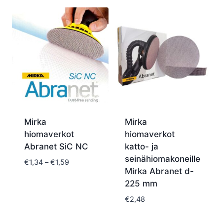
-
€52,08
Mirka
Mirka
hiomaverkot
hiomaverkot
Abranet SiC NC
katto- ja
seinähiomakoneille
Hintaluokka:
€
1,34
–
€
1,59
Mirka Abranet d-
€1,34
225 mm
-
€1,59
€
2,48