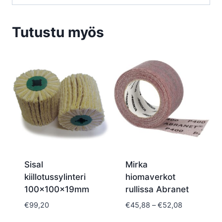
Tutustu myös
Sisal
Mirka
kiillotussylinteri
hiomaverkot
100x100x19mm
rullissa Abranet
Hintaluokka
€
99,20
€
45,88
–
€
52,08
€45,88