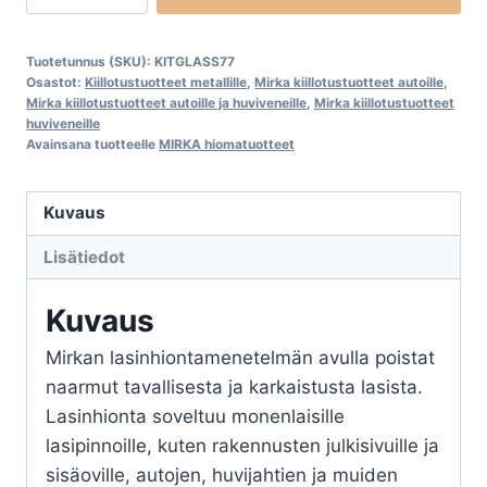
määrä
Tuotetunnus (SKU):
KITGLASS77
Osastot:
Kiillotustuotteet metallille
,
Mirka kiillotustuotteet autoille
,
Mirka kiillotustuotteet autoille ja huviveneille
,
Mirka kiillotustuotteet
huviveneille
Avainsana tuotteelle
MIRKA hiomatuotteet
Kuvaus
Lisätiedot
Kuvaus
Mirkan lasinhiontamenetelmän avulla poistat
naarmut tavallisesta ja karkaistusta lasista.
Lasinhionta soveltuu monenlaisille
lasipinnoille, kuten rakennusten julkisivuille ja
sisäoville, autojen, huvijahtien ja muiden