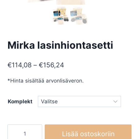
Mirka lasinhiontasetti
Hintaluokka:
€
114,08
–
€
156,24
€114,08
*Hinta sisältää arvonlisäveron.
-
€156,24
Komplekt
Mirka
Lisää ostoskoriin
lasinhiontasetti