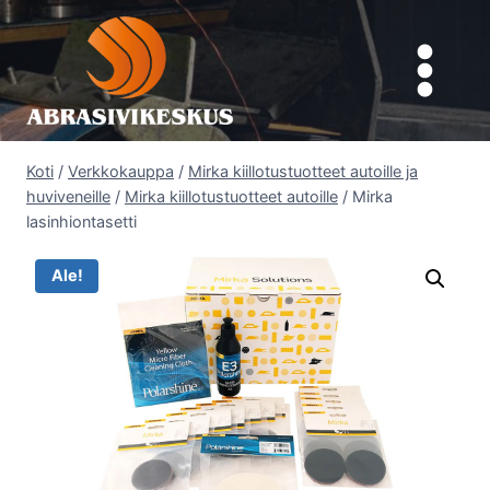
Siirry
sisältöön
Koti
/
Verkkokauppa
/
Mirka kiillotustuotteet autoille ja
huviveneille
/
Mirka kiillotustuotteet autoille
/
Mirka
lasinhiontasetti
Ale!