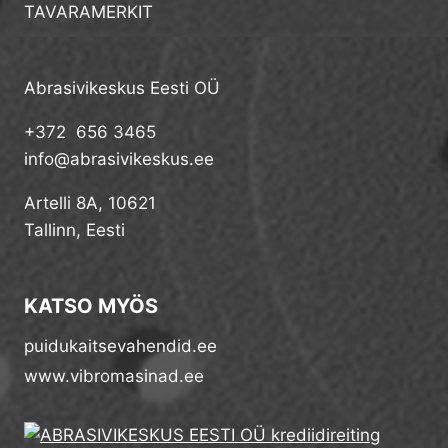
TAVARAMERKIT
Abrasivikeskus Eesti OÜ
+372 656 3465
info@abrasivikeskus.ee
Artelli 8A, 10621
Tallinn, Eesti
KATSO MYÖS
puidukaitsevahendid.ee
www.vibromasinad.ee