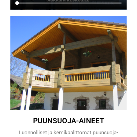
PUUNSUOJA-AINEET
Luonnolliset ja kemikaalittomat puunsuoja-