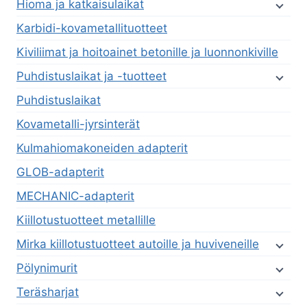
Hioma ja katkaisulaikat
Karbidi-kovametallituotteet
Kiviliimat ja hoitoainet betonille ja luonnonkiville
Puhdistuslaikat ja -tuotteet
Puhdistuslaikat
Kovametalli-jyrsinterät
Kulmahiomakoneiden adapterit
GLOB-adapterit
MECHANIC-adapterit
Kiillotustuotteet metallille
Mirka kiillotustuotteet autoille ja huviveneille
Pölynimurit
Teräsharjat