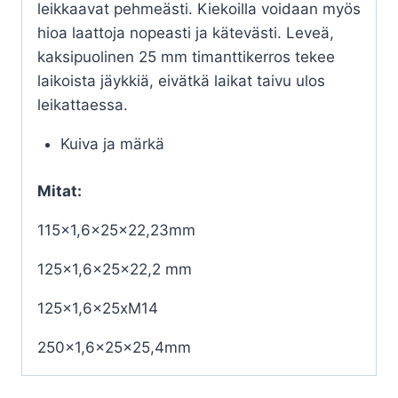
leikkaavat pehmeästi. Kiekoilla voidaan myös
hioa laattoja nopeasti ja kätevästi. Leveä,
kaksipuolinen 25 mm timanttikerros tekee
laikoista jäykkiä, eivätkä laikat taivu ulos
leikattaessa.
Kuiva ja märkä
Mitat:
115×1,6x25x22,23mm
125×1,6x25x22,2 mm
125×1,6x25xM14
250×1,6x25x25,4mm