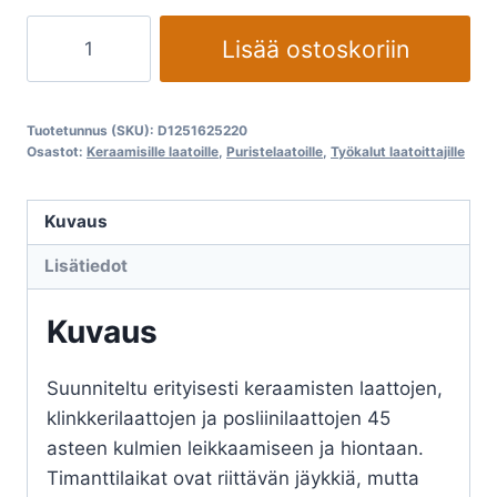
hinta
hinta
Timanttikatkaisulaikat
Lisää ostoskoriin
oli:
on:
DISTAR
EDGE
€74,40.
€59,52.
DRY,
Tuotetunnus (SKU):
D1251625220
45
Osastot:
Keraamisille laatoille
,
Puristelaatoille
,
Työkalut laatoittajille
asteen
katkaisuun
Kuvaus
ja
Lisätiedot
hiontaan
määrä
Kuvaus
Suunniteltu erityisesti keraamisten laattojen,
klinkkerilaattojen ja posliinilaattojen 45
asteen kulmien leikkaamiseen ja hiontaan.
Timanttilaikat ovat riittävän jäykkiä, mutta