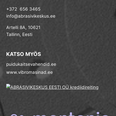
+372 656 3465
info@abrasivikeskus.ee
Artelli 8A, 10621
Tallinn, Eesti
KATSO MYÖS
puidukaitsevahendid.ee
www.vibromasinad.ee