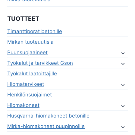
TUOTTEET
Timanttiporat betonille
Mirkan tuoteuutisia
Puunsuojaaineet
Työkalut ja tarvikkeet Gson
Työkalut laatoittajille
Hiomatarvikeet
Henkilönsuojaimet
Hiomakoneet
Husqvarna-hiomakoneet betonille
Mirka-hiomakoneet puupinnoille