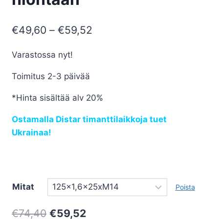
Hintaluokka:
€
49,60
–
€
59,52
€49,60
Varastossa nyt!
-
Toimitus 2-3 päivää
€59,52
*Hinta sisältää alv 20%
Ostamalla Distar timanttilaikkoja tuet
Ukrainaa!
Mitat
Poista
Alkuperäinen
Nykyinen
€
74,40
€
59,52