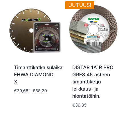
-
UUTUUS!
€158,72
Timanttikatkaisulaikat
DISTAR 1A1R PRO
EHWA DIAMOND
GRES 45 asteen
X
timanttiketju
leikkaus- ja
Hintaluokka:
€
39,68
–
€
68,20
hiontatöihin.
€39,68
-
€
36,85
€68,20