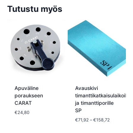
Tutustu myös
Apuväline
Avauskivi
poraukseen
timanttikatkaisulaikoille
CARAT
ja timanttiporille
SP
€
24,80
Hintaluokka
€
71,92
–
€
158,72
€71,92