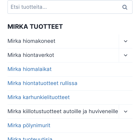
Etsi:
Haku
MIRKA TUOTTEET
Toggl
Mirka hiomakoneet
child
menu
Toggl
Mirka hiontaverkot
child
menu
Mirka hiomalaikat
Mirka hiontatuotteet rullissa
Mirka karhunkielituotteet
Toggl
Mirka kiillotustuotteet autoille ja huviveneille
child
menu
Mirka pölynimurit
Mirka tuoteuutisia