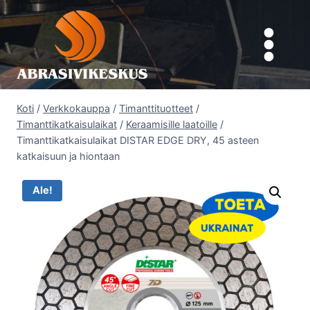
Siirry
sisältöön
Koti
/
Verkkokauppa
/
Timanttituotteet
/
Timanttikatkaisulaikat
/
Keraamisille laatoille
/
Timanttikatkaisulaikat DISTAR EDGE DRY, 45 asteen
katkaisuun ja hiontaan
Ale!