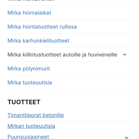
child
menu
Mirka hiomalaikat
Mirka hiontatuotteet rullissa
Mirka karhunkielituotteet
Toggl
Mirka kiillotustuotteet autoille ja huviveneille
child
menu
Mirka pölynimurit
Mirka tuoteuutisia
TUOTTEET
Timanttiporat betonille
Mirkan tuoteuutisia
Puunsuojaaineet