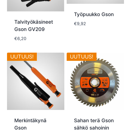
Työpuukko Gson
Talvityökäsineet
€
9,92
Gson GV209
€
6,20
UUTUUS!
UUTUUS!
Merkintäkynä
Sahan terä Gson
Gson
sähkö sahoinin