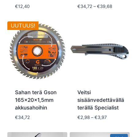
Hintaluokka
€
12,40
€
34,72
–
€
39,68
€34,72
-
UUTUUS!
€39,68
Sahan terä Gson
Veitsi
165x20x1,5mm
sisäänvedettävällä
akkusahoihin
terällä Specialist
Hintaluokka:
€
34,72
€
2,98
–
€
3,97
€2,98
-