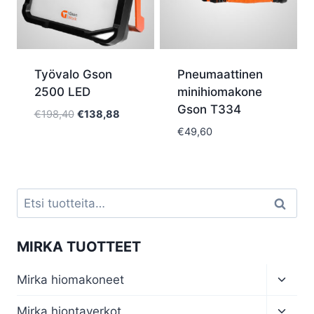
Työvalo Gson
Pneumaattinen
2500 LED
minihiomakone
Gson T334
Alkuperäinen
Nykyinen
€
198,40
€
138,88
hinta
hinta
€
49,60
oli:
on:
€198,40.
€138,88.
Etsi:
Haku
MIRKA TUOTTEET
Toggl
Mirka hiomakoneet
child
menu
Toggl
Mirka hiontaverkot