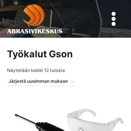
Siirry
sisältöön
Työkalut Gson
Sorted
Näytetään kaikki 12 tulosta
by
latest