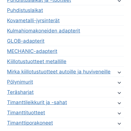
Puhdistuslaikat ja -tuotteet
Puhdistuslaikat
Kovametalli-jyrsinterät
Kulmahiomakoneiden adapterit
GLOB-adapterit
MECHANIC-adapterit
Kiillotustuotteet metallille
Mirka kiillotustuotteet autoille ja huviveneille
Pölynimurit
Teräsharjat
Timanttileikkurit ja -sahat
Timanttituotteet
Timanttiporakoneet