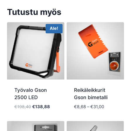
Tutustu myös
Ale!
Työvalo Gson
Reikäleikkurit
2500 LED
Gson bimetalli
Alkuperäinen
Nykyinen
Hintaluokka:
€
198,40
€
138,88
€
8,68
–
€
31,00
hinta
hinta
€8,68
oli:
on:
-
€198,40.
€138,88.
€31,00