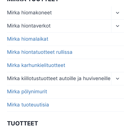
Toggl
Mirka hiomakoneet
child
menu
Toggl
Mirka hiontaverkot
child
menu
Mirka hiomalaikat
Mirka hiontatuotteet rullissa
Mirka karhunkielituotteet
Toggl
Mirka kiillotustuotteet autoille ja huviveneille
child
menu
Mirka pölynimurit
Mirka tuoteuutisia
TUOTTEET