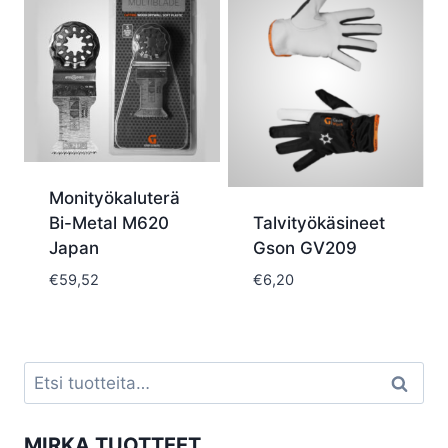
Monityökaluterä
Bi-Metal M620
Talvityökäsineet
Japan
Gson GV209
€
59,52
€
6,20
Etsi:
Haku
MIRKA TUOTTEET