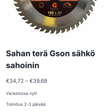
Sahan terä Gson sähkö
sahoinin
Hintaluokka:
€
34,72
–
€
39,68
€34,72
Varastossa nyt!
-
Toimitus 2-3 päivää
€39,68