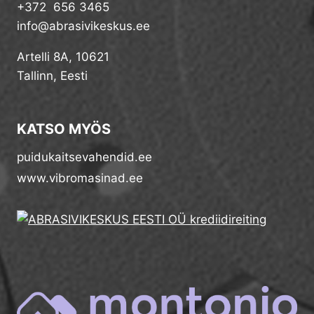
+372 656 3465
info@abrasivikeskus.ee
Artelli 8A, 10621
Tallinn, Eesti
KATSO MYÖS
puidukaitsevahendid.ee
www.vibromasinad.ee