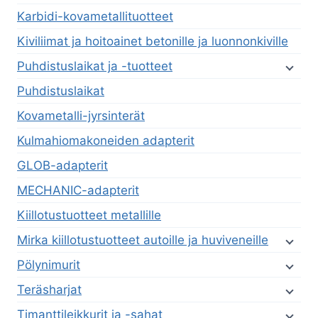
Karbidi-kovametallituotteet
Kiviliimat ja hoitoainet betonille ja luonnonkiville
Puhdistuslaikat ja -tuotteet
Puhdistuslaikat
Kovametalli-jyrsinterät
Kulmahiomakoneiden adapterit
GLOB-adapterit
MECHANIC-adapterit
Kiillotustuotteet metallille
Mirka kiillotustuotteet autoille ja huviveneille
Pölynimurit
Teräsharjat
Timanttileikkurit ja -sahat