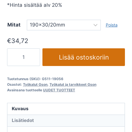
*Hinta sisältää alv 20%
Mitat
Poista
€
34,72
Sahan
Lisää ostoskoriin
terä
Gson
sähkö
Tuotetunnus (SKU):
G511-19056
sahoinin
Osastot:
Työkalut Gson
,
Työkalut ja tarvikkeet Gson
Avainsana tuotteelle
UUDET TUOTTEET
määrä
Kuvaus
Lisätiedot