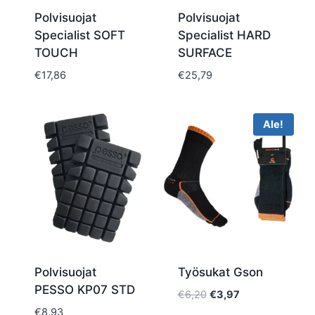
Polvisuojat
Polvisuojat
Specialist SOFT
Specialist HARD
TOUCH
SURFACE
€
17,86
€
25,79
Ale!
Polvisuojat
Työsukat Gson
PESSO KP07 STD
Alkuperäinen
Nykyinen
€
6,20
€
3,97
hinta
hinta
€
8,93