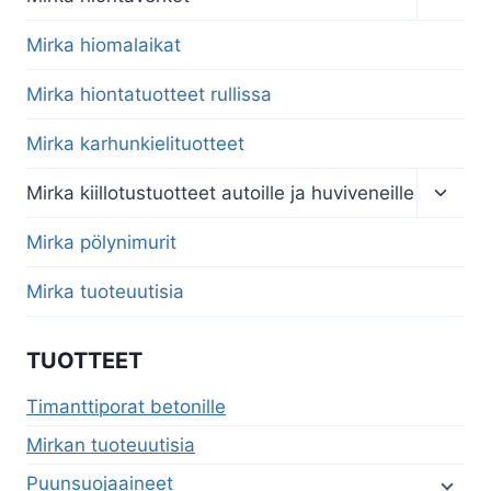
child
menu
Mirka hiomalaikat
Mirka hiontatuotteet rullissa
Mirka karhunkielituotteet
Toggl
Mirka kiillotustuotteet autoille ja huviveneille
child
menu
Mirka pölynimurit
Mirka tuoteuutisia
TUOTTEET
Timanttiporat betonille
Mirkan tuoteuutisia
Puunsuojaaineet