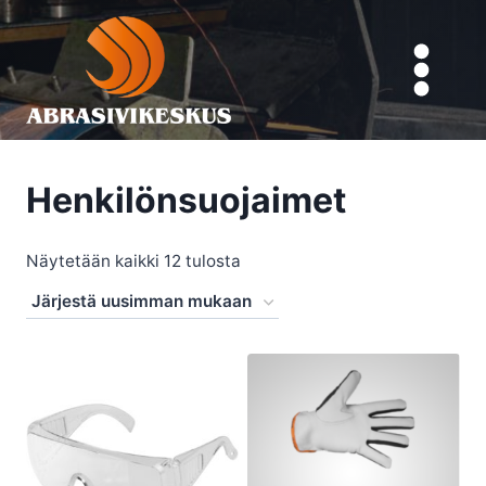
Siirry
sisältöön
Henkilönsuojaimet
Sorted
Näytetään kaikki 12 tulosta
by
latest