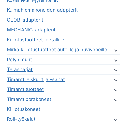
Kovametalli-jyrsinterät
Kulmahiomakoneiden adapterit
GLOB-adapterit
MECHANIC-adapterit
Kiillotustuotteet metallille
Mirka kiillotustuotteet autoille ja huviveneille
Pölynimurit
Teräsharjat
Timanttileikkurit ja -sahat
Timanttituotteet
Timanttiporakoneet
Kiillotuskoneet
Roll-työkalut