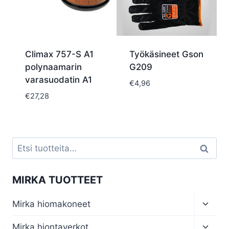
Climax 757-S A1
Työkäsineet Gson
polynaamarin
G209
varasuodatin A1
€
4,96
€
27,28
Etsi:
Haku
MIRKA TUOTTEET
Toggl
Mirka hiomakoneet
child
menu
Toggl
Mirka hiontaverkot