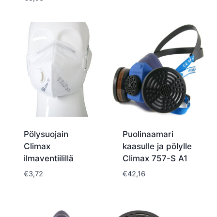
oli:
on:
€6,20.
€3,97.
Pölysuojain
Puolinaamari
Climax
kaasulle ja pölylle
ilmaventiilillä
Climax 757-S A1
€
3,72
€
42,16