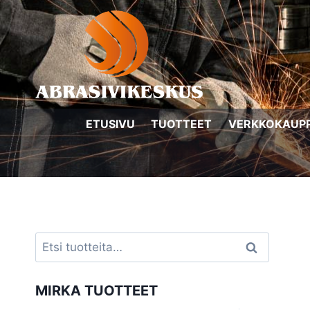
Siirry
sisältöön
ETUSIVU
TUOTTEET
VERKKOKAUP
Etsi:
Haku
MIRKA TUOTTEET