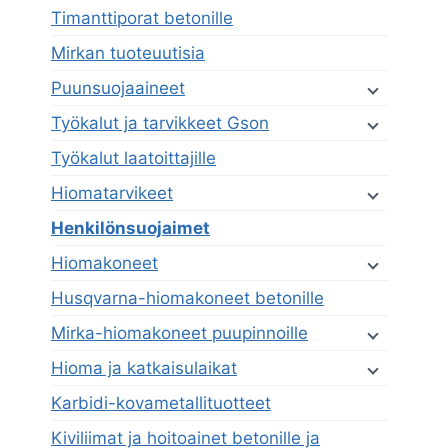
Timanttiporat betonille
Mirkan tuoteuutisia
Puunsuojaaineet
Työkalut ja tarvikkeet Gson
Työkalut laatoittajille
Hiomatarvikeet
Henkilönsuojaimet
Hiomakoneet
Husqvarna-hiomakoneet betonille
Mirka-hiomakoneet puupinnoille
Hioma ja katkaisulaikat
Karbidi-kovametallituotteet
Kiviliimat ja hoitoainet betonille ja