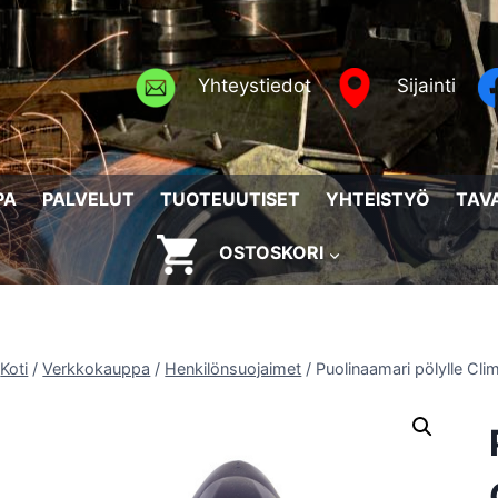
Yhteystiedot
Sijainti
PA
PALVELUT
TUOTEUUTISET
YHTEISTYÖ
TAV
OSTOSKORI
Koti
/
Verkkokauppa
/
Henkilönsuojaimet
/
Puolinaamari pölylle Cl