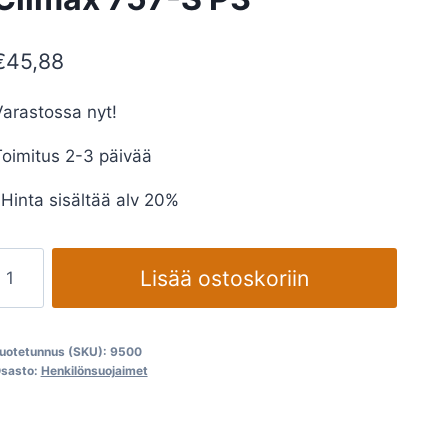
€
45,88
arastossa nyt!
oimitus 2-3 päivää
Hinta sisältää alv 20%
uolinaamari
Lisää ostoskoriin
ölylle
limax
757-
uotetunnus (SKU):
9500
S
sasto:
Henkilönsuojaimet
P3
määrä