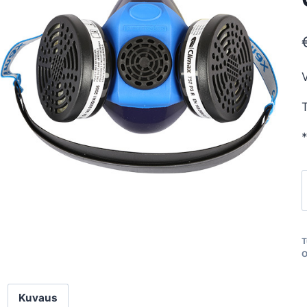
V
T
*
P
p
C
T
O
Kuvaus