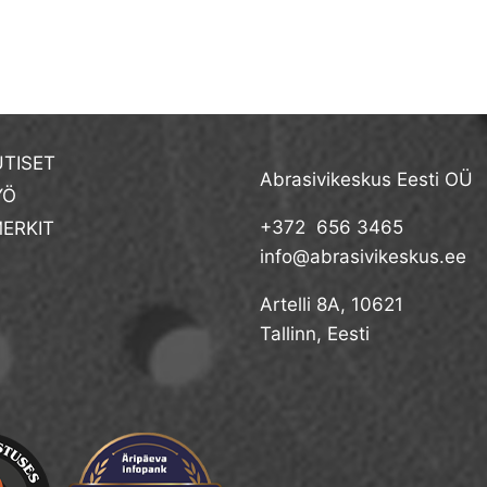
TISET
Abrasivikeskus Eesti OÜ
YÖ
+372 656 3465
ERKIT
info@abrasivikeskus.ee
Artelli 8A, 10621
Tallinn, Eesti