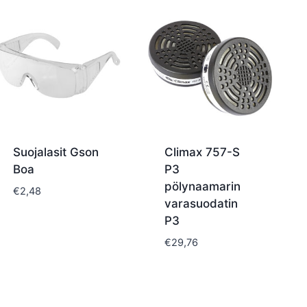
Suojalasit Gson
Climax 757-S
Boa
P3
pölynaamarin
€
2,48
varasuodatin
P3
€
29,76