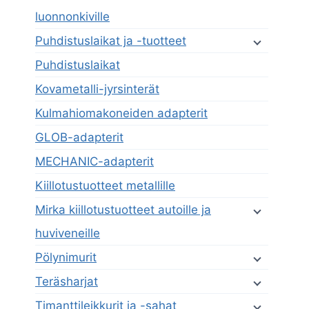
luonnonkiville
Puhdistuslaikat ja -tuotteet
Puhdistuslaikat
Kovametalli-jyrsinterät
Kulmahiomakoneiden adapterit
GLOB-adapterit
MECHANIC-adapterit
Kiillotustuotteet metallille
Mirka kiillotustuotteet autoille ja
huviveneille
Pölynimurit
Teräsharjat
Timanttileikkurit ja -sahat