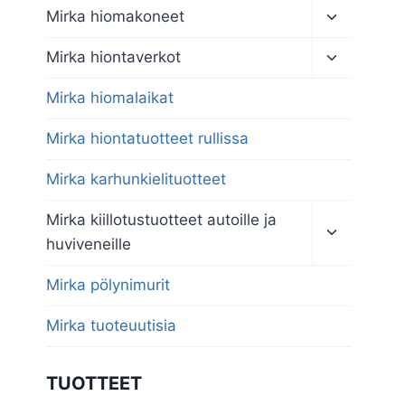
Toggle
Mirka hiomakoneet
child
menu
Toggle
Mirka hiontaverkot
child
menu
Mirka hiomalaikat
Mirka hiontatuotteet rullissa
Mirka karhunkielituotteet
Toggle
Mirka kiillotustuotteet autoille ja
child
huviveneille
menu
Mirka pölynimurit
Mirka tuoteuutisia
TUOTTEET