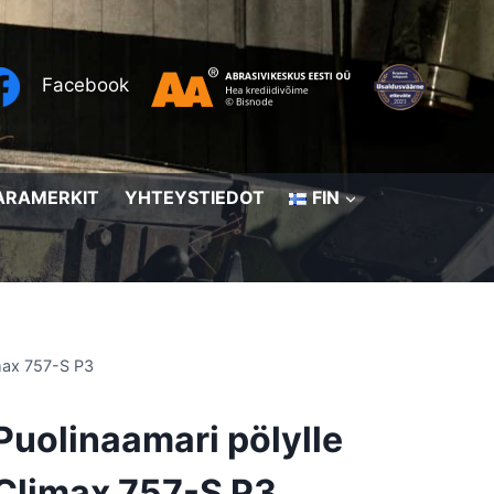
Facebook
ARAMERKIT
YHTEYSTIEDOT
FIN
imax 757-S P3
Puolinaamari pölylle
Climax 757-S P3