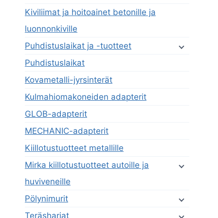
Kiviliimat ja hoitoainet betonille ja
luonnonkiville
Puhdistuslaikat ja -tuotteet
Puhdistuslaikat
Kovametalli-jyrsinterät
Kulmahiomakoneiden adapterit
GLOB-adapterit
MECHANIC-adapterit
Kiillotustuotteet metallille
Mirka kiillotustuotteet autoille ja
huviveneille
Pölynimurit
Teräsharjat