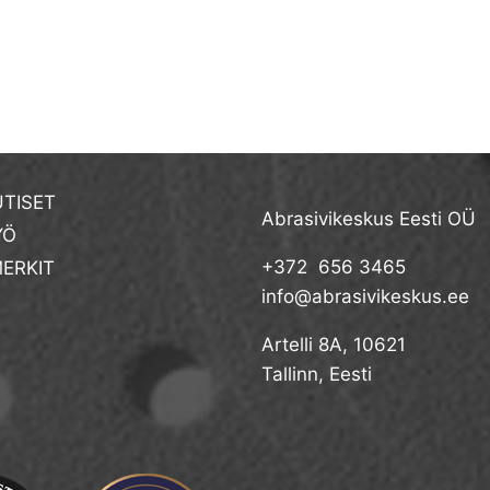
TISET
Abrasivikeskus Eesti OÜ
YÖ
+372 656 3465
ERKIT
info@abrasivikeskus.ee
Artelli 8A, 10621
Tallinn, Eesti