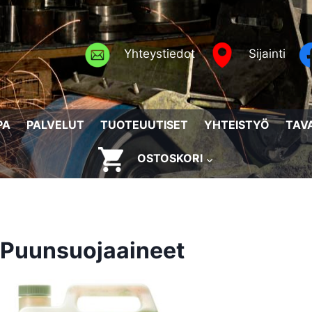
Yhteystiedot
Sijainti
PA
PALVELUT
TUOTEUUTISET
YHTEISTYÖ
TAV
OSTOSKORI
Puunsuojaaineet