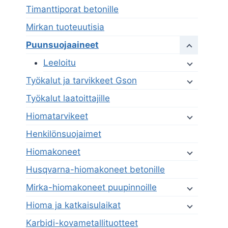
Timanttiporat betonille
Mirkan tuoteuutisia
Puunsuojaaineet
Leeloitu
Työkalut ja tarvikkeet Gson
Työkalut laatoittajille
Hiomatarvikeet
Henkilönsuojaimet
Hiomakoneet
Husqvarna-hiomakoneet betonille
Mirka-hiomakoneet puupinnoille
Hioma ja katkaisulaikat
Karbidi-kovametallituotteet