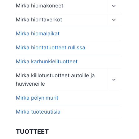
Toggle
Mirka hiomakoneet
child
menu
Toggle
Mirka hiontaverkot
child
menu
Mirka hiomalaikat
Mirka hiontatuotteet rullissa
Mirka karhunkielituotteet
Toggle
Mirka kiillotustuotteet autoille ja
child
huviveneille
menu
Mirka pölynimurit
Mirka tuoteuutisia
TUOTTEET