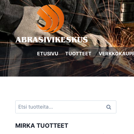
Siirry
sisältöön
ETUSIVU
TUOTTEET
VERKKOKAUP
Etsi:
Haku
MIRKA TUOTTEET