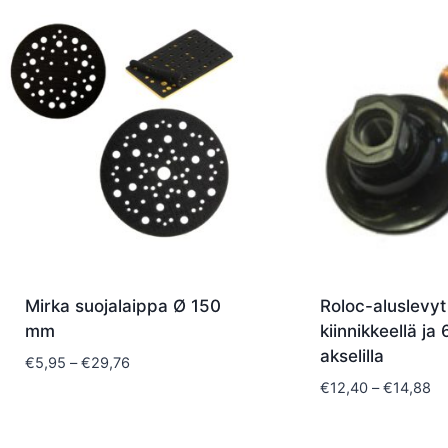
latest
Mirka suojalaippa Ø 150
Roloc-aluslevy
mm
kiinnikkeellä j
akselilla
Hintaluokka:
€
5,95
–
€
29,76
€5,95
Hi
€
12,40
–
€
14,88
-
€1
€29,76
-