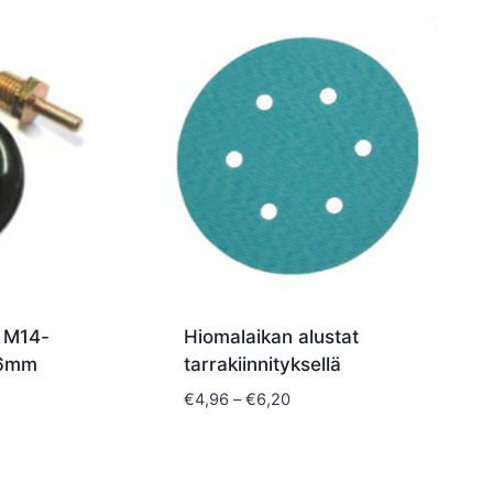
t M14-
Hiomalaikan alustat
a 6mm
tarrakiinnityksellä
Hintaluokka:
€
4,96
–
€
6,20
€4,96
ntaluokka:
-
2,40
€6,20