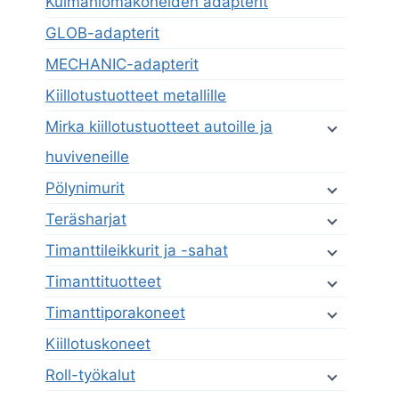
Kulmahiomakoneiden adapterit
GLOB-adapterit
MECHANIC-adapterit
Kiillotustuotteet metallille
Mirka kiillotustuotteet autoille ja
huviveneille
Pölynimurit
Teräsharjat
Timanttileikkurit ja -sahat
Timanttituotteet
Timanttiporakoneet
Kiillotuskoneet
Roll-työkalut