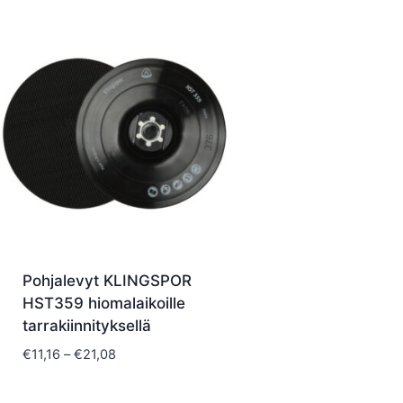
€1
Pohjalevyt KLINGSPOR
HST359 hiomalaikoille
tarrakiinnityksellä
Hintaluokka:
€
11,16
–
€
21,08
€11,16
-