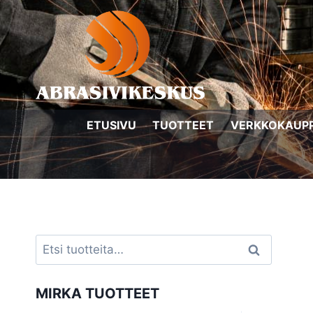
Siirry
sisältöön
ETUSIVU
TUOTTEET
VERKKOKAUP
Etsi:
Haku
MIRKA TUOTTEET