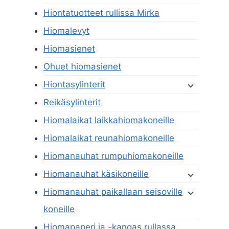
Hiontatuotteet rullissa Mirka
Hiomalevyt
Hiomasienet
Ohuet hiomasienet
Hiontasylinterit
Reikäsylinterit
Hiomalaikat laikkahiomakoneille
Hiomalaikat reunahiomakoneille
Hiomanauhat rumpuhiomakoneille
Hiomanauhat käsikoneille
Hiomanauhat paikallaan seisoville
koneille
Hiomapaperi ja -kangas rullassa