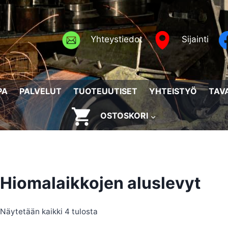
Yhteystiedot
Sijainti
PA
PALVELUT
TUOTEUUTISET
YHTEISTYÖ
TAV
OSTOSKORI
Hiomalaikkojen aluslevyt
Sorted
Näytetään kaikki 4 tulosta
by