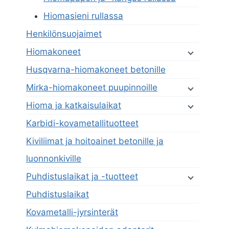
Hiomasieni rullassa
Henkilönsuojaimet
Hiomakoneet
Husqvarna-hiomakoneet betonille
Mirka-hiomakoneet puupinnoille
Hioma ja katkaisulaikat
Karbidi-kovametallituotteet
Kiviliimat ja hoitoainet betonille ja
luonnonkiville
Puhdistuslaikat ja -tuotteet
Puhdistuslaikat
Kovametalli-jyrsinterät