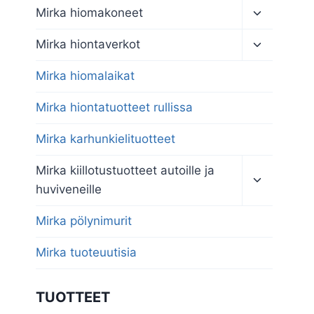
Toggle
Mirka hiomakoneet
child
menu
Toggle
Mirka hiontaverkot
child
menu
Mirka hiomalaikat
Mirka hiontatuotteet rullissa
Mirka karhunkielituotteet
Toggle
Mirka kiillotustuotteet autoille ja
child
huviveneille
menu
Mirka pölynimurit
Mirka tuoteuutisia
TUOTTEET