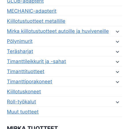
GLOB-adapterit
MECHANIC-adapterit
Kiillotustuotteet metallille
Mirka kiillotustuotteet autoille ja huviveneille
Pölynimurit
Teräsharjat
Timanttileikkurit ja -sahat
Timanttituotteet
Timanttiporakoneet
Kiillotuskoneet
Roll-työkalut
Muut tuotteet
MIRKA TUOTTEET