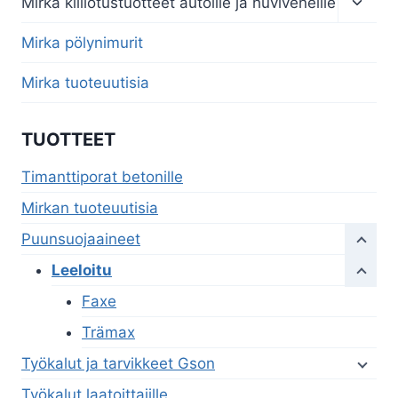
Mirka kiillotustuotteet autoille ja huviveneille
child
menu
Mirka pölynimurit
Mirka tuoteuutisia
TUOTTEET
Timanttiporat betonille
Mirkan tuoteuutisia
Puunsuojaaineet
Leeloitu
Faxe
Trämax
Työkalut ja tarvikkeet Gson
Työkalut laatoittajille