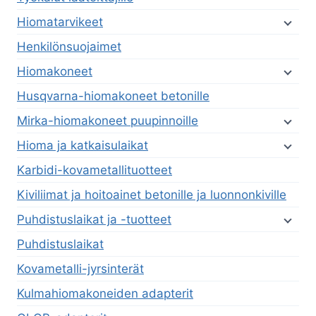
Hiomatarvikeet
Henkilönsuojaimet
Hiomakoneet
Husqvarna-hiomakoneet betonille
Mirka-hiomakoneet puupinnoille
Hioma ja katkaisulaikat
Karbidi-kovametallituotteet
Kiviliimat ja hoitoainet betonille ja luonnonkiville
Puhdistuslaikat ja -tuotteet
Puhdistuslaikat
Kovametalli-jyrsinterät
Kulmahiomakoneiden adapterit