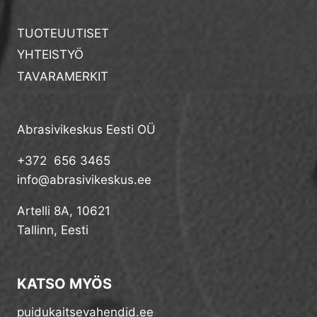
TUOTEUUTISET
YHTEISTYÖ
TAVARAMERKIT
Abrasivikeskus Eesti OÜ
+372 656 3465
info@abrasivikeskus.ee
Artelli 8A, 10621
Tallinn, Eesti
KATSO MYÖS
puidukaitsevahendid.ee