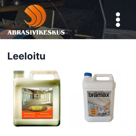
Siirry
sisältöön
Leeloitu