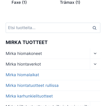
Faxe
(1)
Trämax
(1)
Etsi:
Haku
MIRKA TUOTTEET
Toggl
Mirka hiomakoneet
child
menu
Toggl
Mirka hiontaverkot
child
menu
Mirka hiomalaikat
Mirka hiontatuotteet rullissa
Mirka karhunkielituotteet
Toggl