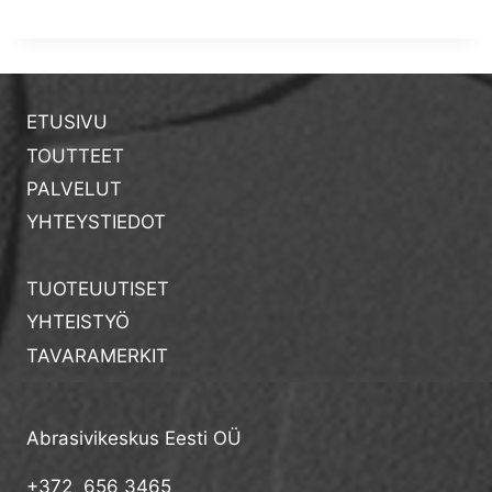
n
ETUSIVU
TOUTTEET
PALVELUT
YHTEYSTIEDOT
TUOTEUUTISET
YHTEISTYÖ
TAVARAMERKIT
Abrasivikeskus Eesti OÜ
+372 656 3465