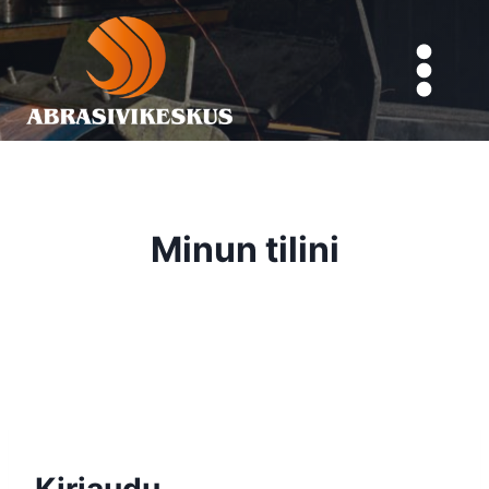
Siirry
sisältöön
Minun tilini