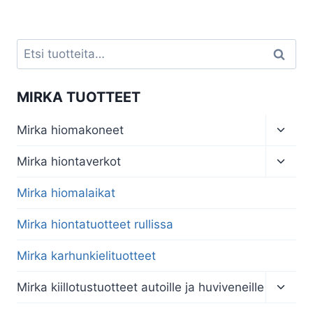
Etsi:
Haku
MIRKA TUOTTEET
Toggl
Mirka hiomakoneet
child
menu
Toggl
Mirka hiontaverkot
child
menu
Mirka hiomalaikat
Mirka hiontatuotteet rullissa
Mirka karhunkielituotteet
Toggl
Mirka kiillotustuotteet autoille ja huviveneille
child