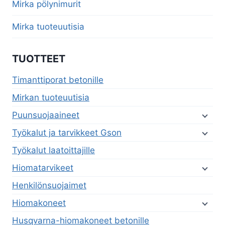
menu
Mirka pölynimurit
Mirka tuoteuutisia
TUOTTEET
Timanttiporat betonille
Mirkan tuoteuutisia
Puunsuojaaineet
Työkalut ja tarvikkeet Gson
Työkalut laatoittajille
Hiomatarvikeet
Henkilönsuojaimet
Hiomakoneet
Husqvarna-hiomakoneet betonille