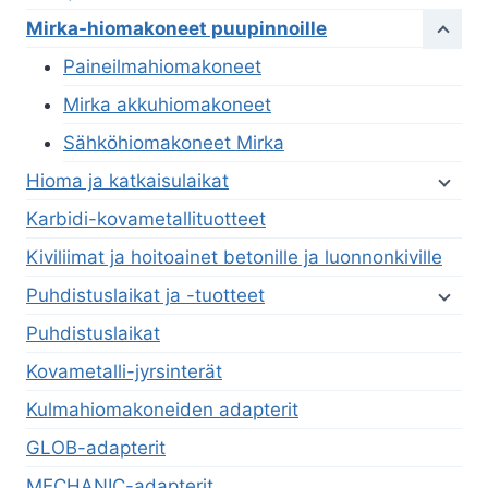
Mirka-hiomakoneet puupinnoille
Paineilmahiomakoneet
Mirka akkuhiomakoneet
Sähköhiomakoneet Mirka
Hioma ja katkaisulaikat
Karbidi-kovametallituotteet
Kiviliimat ja hoitoainet betonille ja luonnonkiville
Puhdistuslaikat ja -tuotteet
Puhdistuslaikat
Kovametalli-jyrsinterät
Kulmahiomakoneiden adapterit
GLOB-adapterit
MECHANIC-adapterit