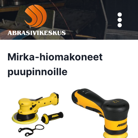
Siirry
sisältöön
Mirka-hiomakoneet
puupinnoille