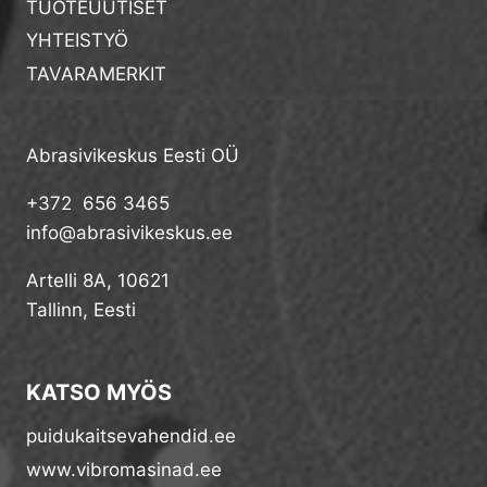
TUOTEUUTISET
YHTEISTYÖ
TAVARAMERKIT
Abrasivikeskus Eesti OÜ
+372 656 3465
info@abrasivikeskus.ee
Artelli 8A, 10621
Tallinn, Eesti
KATSO MYÖS
puidukaitsevahendid.ee
www.vibromasinad.ee