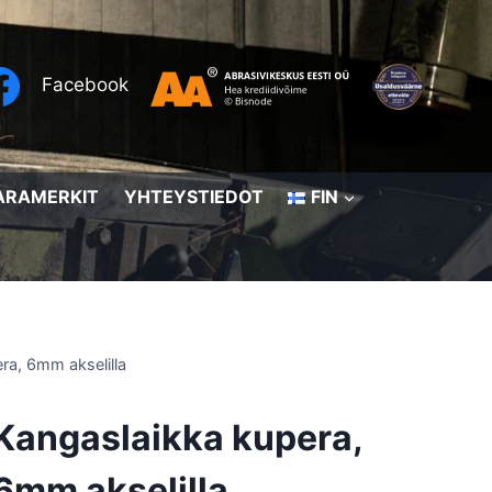
Facebook
ARAMERKIT
YHTEYSTIEDOT
FIN
ra, 6mm akselilla
Kangaslaikka kupera,
6mm akselilla