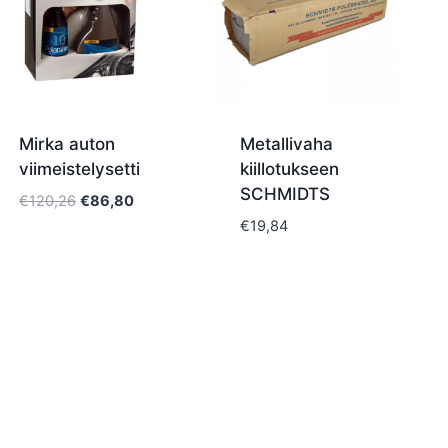
Mirka auton
Metallivaha
viimeistelysetti
kiillotukseen
SCHMIDTS
Alkuperäinen
Nykyinen
€
120,26
€
86,80
hinta
hinta
€
19,84
oli:
on:
€120,26.
€86,80.