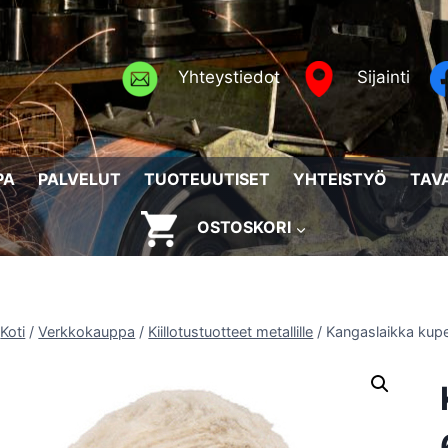
Yhteystiedot
Sijainti
PA
PALVELUT
TUOTEUUTISET
YHTEISTYÖ
TAV
OSTOSKORI
Koti
/
Verkkokauppa
/
Kiillotustuotteet metallille
/
Kangaslaikka kupe