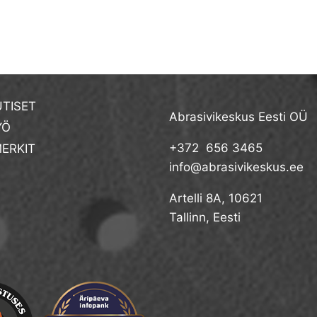
TISET
Abrasivikeskus Eesti OÜ
YÖ
+372 656 3465
ERKIT
info@abrasivikeskus.ee
Artelli 8A, 10621
Tallinn, Eesti