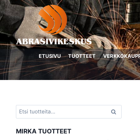
Siirry
sisältöön
ETUSIVU
TUOTTEET
VERKKOKAUP
Etsi:
Haku
MIRKA TUOTTEET