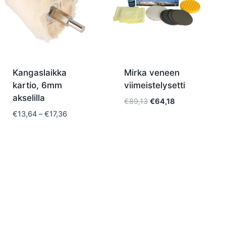
Kangaslaikka
Mirka veneen
kartio, 6mm
viimeistelysetti
akselilla
Alkuperäinen
Nykyinen
€
89,13
€
64,18
hinta
hinta
Hintaluokka:
€
13,64
–
€
17,36
oli:
on:
€13,64
€89,13.
€64,18.
-
€17,36