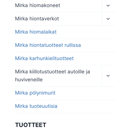
Toggle
Mirka hiomakoneet
child
menu
Toggle
Mirka hiontaverkot
child
menu
Mirka hiomalaikat
Mirka hiontatuotteet rullissa
Mirka karhunkielituotteet
Toggle
Mirka kiillotustuotteet autoille ja
child
huviveneille
menu
Mirka pölynimurit
Mirka tuoteuutisia
TUOTTEET