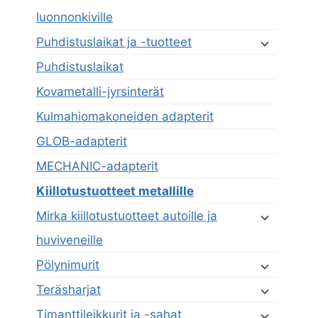
luonnonkiville
Puhdistuslaikat ja -tuotteet
Puhdistuslaikat
Kovametalli-jyrsinterät
Kulmahiomakoneiden adapterit
GLOB-adapterit
MECHANIC-adapterit
Kiillotustuotteet metallille
Mirka kiillotustuotteet autoille ja
huviveneille
Pölynimurit
Teräsharjat
Timanttileikkurit ja -sahat