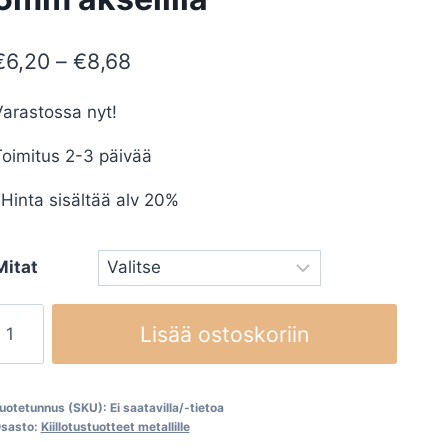
Hintaluokka:
€
6,20
–
€
8,68
€6,20
arastossa nyt!
-
oimitus 2-3 päivää
€8,68
Hinta sisältää alv 20%
Mitat
angaslaikka
Lisää ostoskoriin
upera,
6mm
kselilla
uotetunnus (SKU):
Ei saatavilla/-tietoa
määrä
sasto:
Kiillotustuotteet metallille