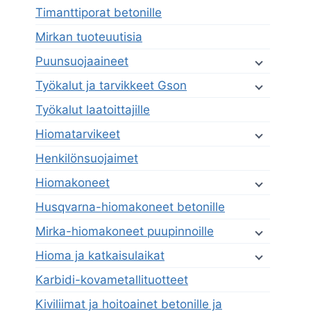
Timanttiporat betonille
Mirkan tuoteuutisia
Puunsuojaaineet
Työkalut ja tarvikkeet Gson
Työkalut laatoittajille
Hiomatarvikeet
Henkilönsuojaimet
Hiomakoneet
Husqvarna-hiomakoneet betonille
Mirka-hiomakoneet puupinnoille
Hioma ja katkaisulaikat
Karbidi-kovametallituotteet
Kiviliimat ja hoitoainet betonille ja