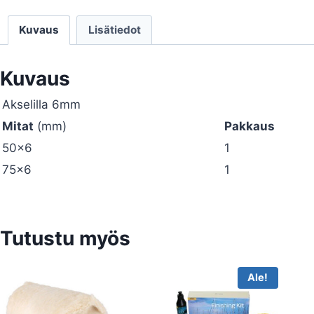
Kuvaus
Lisätiedot
Kuvaus
Akselilla 6mm
Mitat
(mm)
Pakkaus
50×6
1
75×6
1
Tutustu myös
Ale!