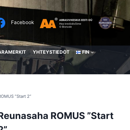
Facebook
ARAMERKIT
YHTEYSTIEDOT
FIN
ROMUS ”Start 2”
Reunasaha ROMUS ”Start
2”