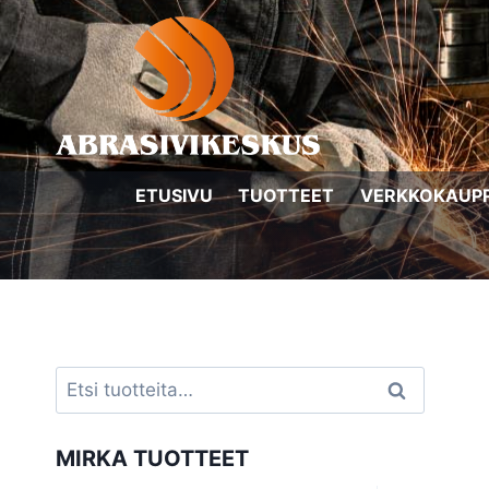
Siirry
sisältöön
ETUSIVU
TUOTTEET
VERKKOKAUP
Etsi:
Haku
MIRKA TUOTTEET