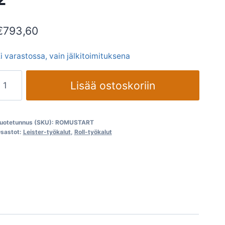
€
793,60
i varastossa, vain jälkitoimituksena
Reunasaha
Lisää ostoskoriin
ROMUS
Start
"
uotetunnus (SKU):
ROMUSTART
määrä
sastot:
Leister-työkalut
,
Roll-työkalut