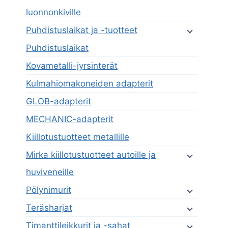
luonnonkiville
Puhdistuslaikat ja -tuotteet
Puhdistuslaikat
Kovametalli-jyrsinterät
Kulmahiomakoneiden adapterit
GLOB-adapterit
MECHANIC-adapterit
Kiillotustuotteet metallille
Mirka kiillotustuotteet autoille ja
huviveneille
Pölynimurit
Teräsharjat
Timanttileikkurit ja -sahat