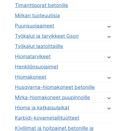
Timanttiporat betonille
Mirkan tuoteuutisia
Puunsuojaaineet
Työkalut ja tarvikkeet Gson
Työkalut laatoittajille
Hiomatarvikeet
Henkilönsuojaimet
Hiomakoneet
Husqvarna-hiomakoneet betonille
Mirka-hiomakoneet puupinnoille
Hioma ja katkaisulaikat
Karbidi-kovametallituotteet
Kiviliimat ja hoitoainet betonille ja