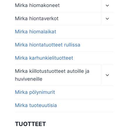
Toggle
Mirka hiomakoneet
child
menu
Toggle
Mirka hiontaverkot
child
menu
Mirka hiomalaikat
Mirka hiontatuotteet rullissa
Mirka karhunkielituotteet
Toggle
Mirka kiillotustuotteet autoille ja
child
huviveneille
menu
Mirka pölynimurit
Mirka tuoteuutisia
TUOTTEET