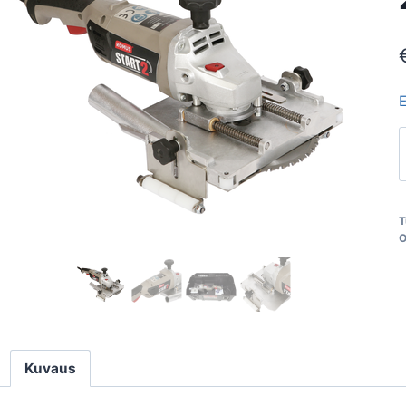
E
"
2
T
O
Kuvaus