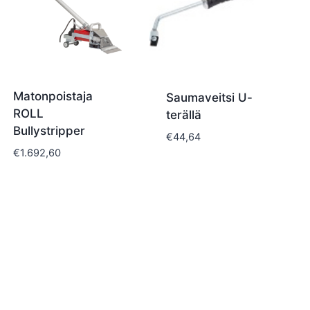
Matonpoistaja
Saumaveitsi U-
ROLL
terällä
Bullystripper
€
44,64
€
1.692,60