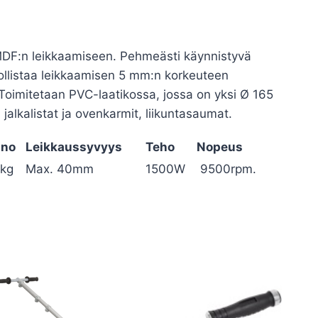
MDF:n leikkaamiseen. Pehmeästi käynnistyvä
hdollistaa leikkaamisen 5 mm:n korkeuteen
. Toimitetaan PVC-laatikossa, jossa on yksi Ø 165
alkalistat ja ovenkarmit, liikuntasaumat.
ino
Leikkaussyvyys
Teho
Nopeus
5kg
Max. 40mm
1500W
9500rpm.