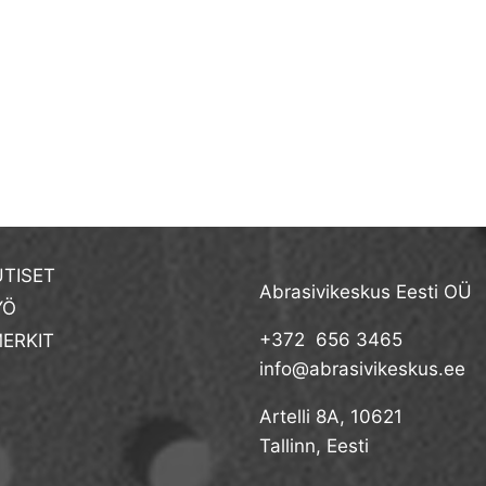
TISET
Abrasivikeskus Eesti OÜ
YÖ
+372 656 3465
ERKIT
info@abrasivikeskus.ee
Artelli 8A, 10621
Tallinn, Eesti