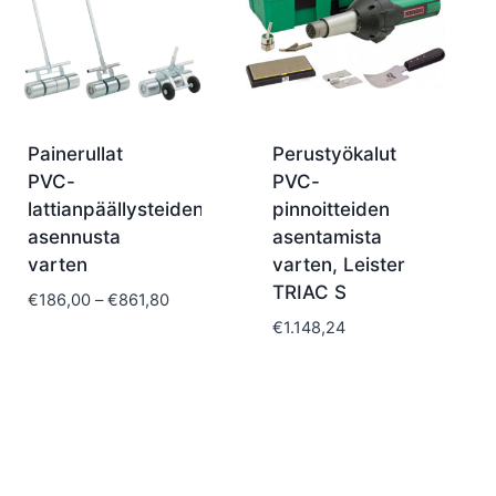
Painerullat
Perustyökalut
PVC-
PVC-
lattianpäällysteiden
pinnoitteiden
asennusta
asentamista
varten
varten, Leister
TRIAC S
Hintaluokka:
€
186,00
–
€
861,80
€186,00
€
1.148,24
-
€861,80