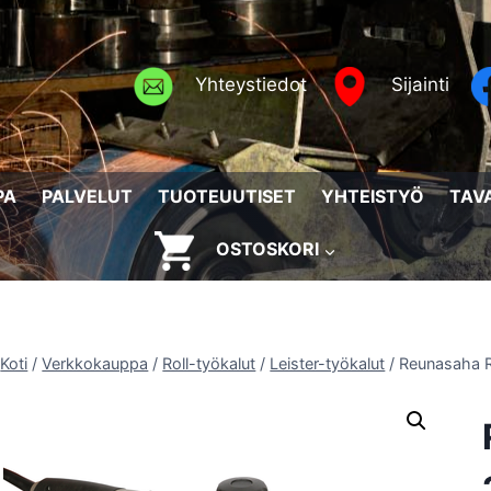
Yhteystiedot
Sijainti
PA
PALVELUT
TUOTEUUTISET
YHTEISTYÖ
TAV
OSTOSKORI
Koti
/
Verkkokauppa
/
Roll-työkalut
/
Leister-työkalut
/
Reunasaha 