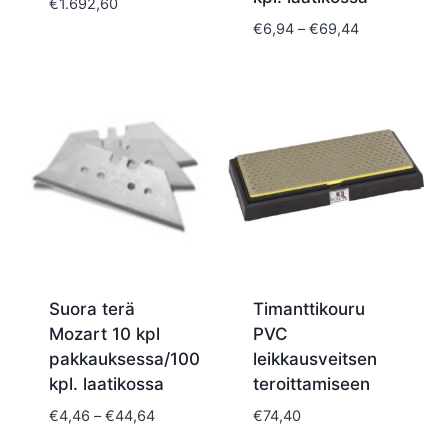
€
1.692,60
Hintaluokka:
€
6,94
–
€
69,44
€6,94
-
€69,44
Suora terä
Timanttikouru
Mozart 10 kpl
PVC
pakkauksessa/100
leikkausveitsen
kpl. laatikossa
teroittamiseen
Hintaluokka:
€
4,46
–
€
44,64
€
74,40
€4,46