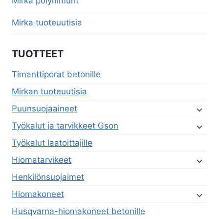
Mirka pölynimurit
Mirka tuoteuutisia
TUOTTEET
Timanttiporat betonille
Mirkan tuoteuutisia
Puunsuojaaineet
Työkalut ja tarvikkeet Gson
Työkalut laatoittajille
Hiomatarvikeet
Henkilönsuojaimet
Hiomakoneet
Husqvarna-hiomakoneet betonille