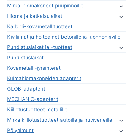
Mirka-hiomakoneet puupinnoille
Hioma ja katkaisulaikat
Karbidi-kovametallituotteet
Kiviliimat ja hoitoainet betonille ja luonnonkiville
Puhdistuslaikat ja -tuotteet
Puhdistuslaikat
Kovametalli-jyrsinterät
Kulmahiomakoneiden adapterit
GLOB-adapterit
MECHANIC-adapterit
Kiillotustuotteet metallille
Mirka kiillotustuotteet autoille ja huviveneille
Pölynimurit