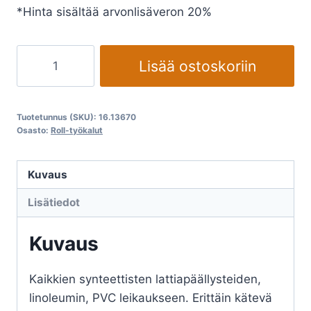
*Hinta sisältää arvonlisäveron 20%
Saumaleikkuri
Lisää ostoskoriin
ROLL
Easy
5000
Tuotetunnus (SKU):
16.13670
määrä
Osasto:
Roll-työkalut
Kuvaus
Lisätiedot
Kuvaus
Kaikkien synteettisten lattiapäällysteiden,
linoleumin, PVC leikaukseen. Erittäin kätevä