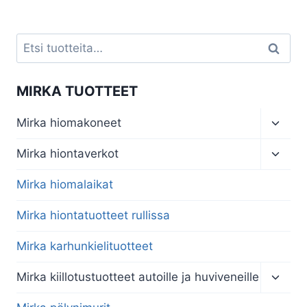
-
€44,64
Etsi:
Haku
MIRKA TUOTTEET
Toggl
Mirka hiomakoneet
child
menu
Toggl
Mirka hiontaverkot
child
menu
Mirka hiomalaikat
Mirka hiontatuotteet rullissa
Mirka karhunkielituotteet
Toggl
Mirka kiillotustuotteet autoille ja huviveneille
child
menu