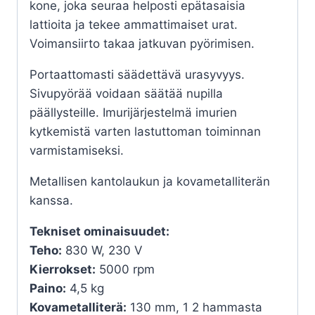
kone, joka seuraa helposti epätasaisia
lattioita ja tekee ammattimaiset urat.
Voimansiirto takaa jatkuvan pyörimisen.
Portaattomasti säädettävä urasyvyys.
Sivupyörää voidaan säätää nupilla
päällysteille. Imurijärjestelmä imurien
kytkemistä varten lastuttoman toiminnan
varmistamiseksi.
Metallisen kantolaukun ja kovametalliterän
kanssa.
Tekniset ominaisuudet:
Teho:
830 W, 230 V
Kierrokset:
5000 rpm
Paino:
4,5 kg
Kovametalliterä:
130 mm, 1 2 hammasta