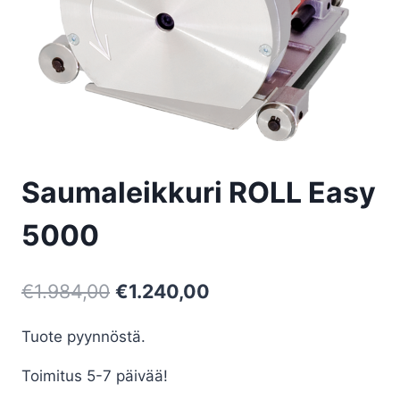
Saumaleikkuri ROLL Easy
5000
Alkuperäinen
Nykyinen
€
1.984,00
€
1.240,00
hinta
hinta
Tuote pyynnöstä.
oli:
on:
Toimitus 5-7 päivää!
€1.984,00.
€1.240,00.