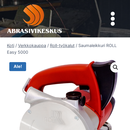
Siirry
sisältöön
Koti
/
Verkkokauppa
/
Roll-työkalut
/
Saumaleikkuri ROLL
Easy 5000
Ale!