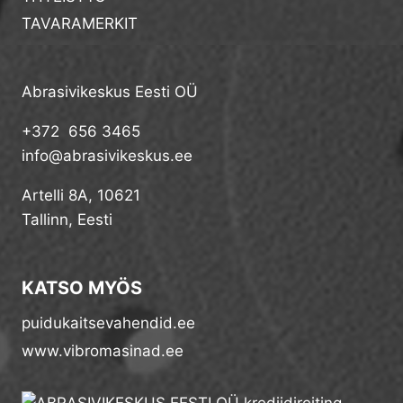
TAVARAMERKIT
Abrasivikeskus Eesti OÜ
+372 656 3465
info@abrasivikeskus.ee
Artelli 8A, 10621
Tallinn, Eesti
KATSO MYÖS
puidukaitsevahendid.ee
www.vibromasinad.ee