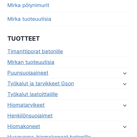
menu
Mirka pölynimurit
Mirka tuoteuutisia
TUOTTEET
Timanttiporat betonille
Mirkan tuoteuutisia
Puunsuojaaineet
Työkalut ja tarvikkeet Gson
Työkalut laatoittajille
Hiomatarvikeet
Henkilönsuojaimet
Hiomakoneet
Husqvarna-hiomakoneet betonille