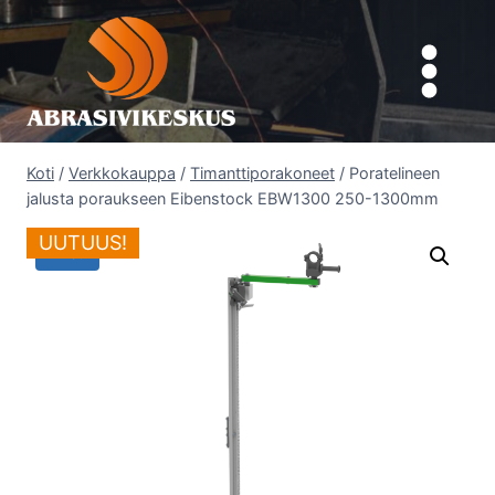
Siirry
sisältöön
Koti
/
Verkkokauppa
/
Timanttiporakoneet
/
Poratelineen
jalusta poraukseen Eibenstock EBW1300 250-1300mm
UUTUUS!
Ale!