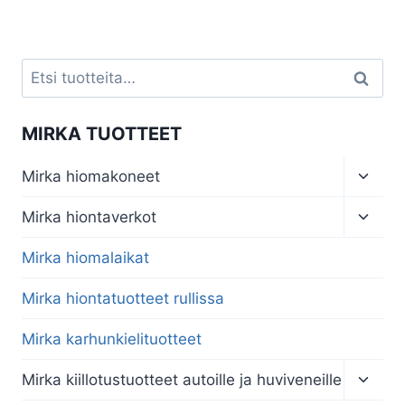
Etsi:
Haku
MIRKA TUOTTEET
Toggl
Mirka hiomakoneet
child
menu
Toggl
Mirka hiontaverkot
child
menu
Mirka hiomalaikat
Mirka hiontatuotteet rullissa
Mirka karhunkielituotteet
Toggl
Mirka kiillotustuotteet autoille ja huviveneille
child