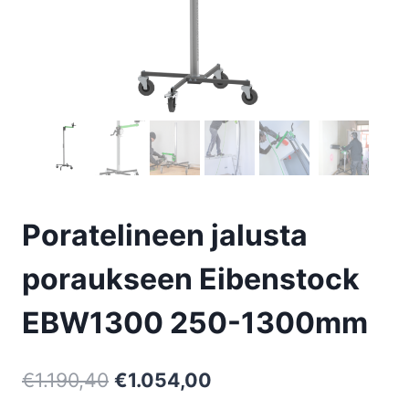
Poratelineen jalusta
poraukseen Eibenstock
EBW1300 250-1300mm
Alkuperäinen
Nykyinen
€
1.190,40
€
1.054,00