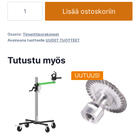
hinta
hinta
Poratelineen
oli:
on:
Lisää ostoskoriin
jalusta
€1.190,40.
€1.054,00.
poraukseen
Eibenstock
Osasto:
Timanttiporakoneet
EBW1300
Avainsana tuotteelle
UUDET TUOTTEET
250-
1300mm
Tutustu myös
määrä
UUTUUS!