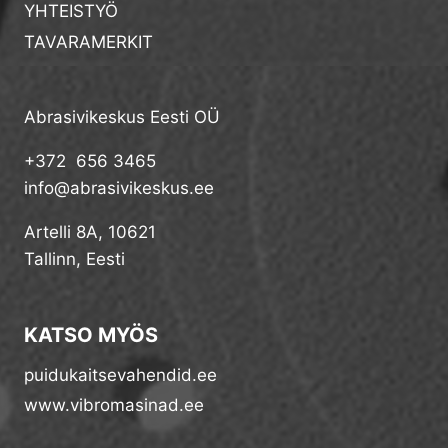
YHTEISTYÖ
TAVARAMERKIT
Abrasivikeskus Eesti OÜ
+372 656 3465
info@abrasivikeskus.ee
Artelli 8A, 10621
Tallinn, Eesti
KATSO MYÖS
puidukaitsevahendid.ee
www.vibromasinad.ee