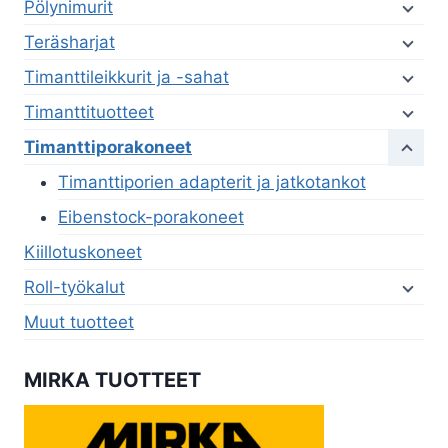
Pölynimurit
Teräsharjat
Timanttileikkurit ja -sahat
Timanttituotteet
Timanttiporakoneet
Timanttiporien adapterit ja jatkotankot
Eibenstock-porakoneet
Kiillotuskoneet
Roll-työkalut
Muut tuotteet
MIRKA TUOTTEET