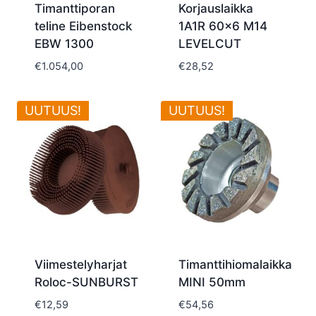
Timanttiporan
Korjauslaikka
teline Eibenstock
1A1R 60×6 M14
EBW 1300
LEVELCUT
€
1.054,00
€
28,52
UUTUUS!
UUTUUS!
Viimestelyharjat
Timanttihiomalaikka
Roloc-SUNBURST
MINI 50mm
€
12,59
€
54,56