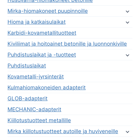
Mirka-hiomakoneet puupinnoille
Hioma ja katkaisulaikat
Karbidi-kovametallituotteet
Kiviliimat ja hoitoainet betonille ja luonnonkiville
Puhdistuslaikat ja -tuotteet
Puhdistuslaikat
Kovametalli-jyrsinterät
Kulmahiomakoneiden adapterit
GLOB-adapterit
MECHANIC-adapterit
Kiillotustuotteet metallille
Mirka kiillotustuotteet autoille ja huviveneille