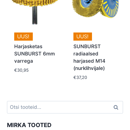
UUS!
UUS!
Harjasketas
SUNBURST
SUNBURST 6mm
radiaalsed
varrega
harjased M14
(nurklihvijale)
€
30,95
€
37,20
Otsi:
Otsi
MIRKA TOOTED