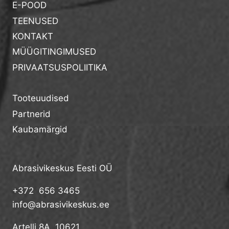
E-POOD
TEENUSED
KONTAKT
MÜÜGITINGIMUSED
PRIVAATSUSPOLIITIKA
Tooteuudised
Partnerid
Kaubamärgid
Abrasivikeskus Eesti OÜ
+372 656 3465
info@abrasivikeskus.ee
Artelli 8A, 10621