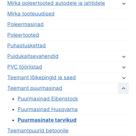
Mirka poleertooted autodele ja jahtidele
Mirka tooteuudised
Poleermasinad
Poleertooted
Puhastuskettad
Puidukaitsevahendid
PVC tööriistad
Teemant lõikepingid ja saed
Teemant puurmasinad
Puurmasinad Eibenstock
Puurmasinad Husqvarna
Puurmasinate tarvikud
Teemantpuurid betoonile