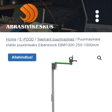
Skip
to
content
Home
/
E-POOD
/
Teemant puurmasinad
/
Puurmasinate
statiiv puurimiseks Eibenstock EBW1300 250-1300mm
Allahindlus!