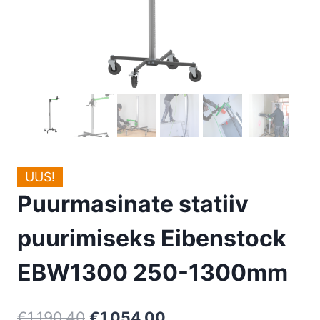
UUS!
Puurmasinate statiiv
puurimiseks Eibenstock
EBW1300 250-1300mm
Algne
Current
€
1.190,40
€
1.054,00