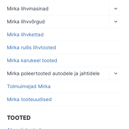
Toggl
Mirka lihvmasinad
child
menu
Toggl
Mirka lihvvõrgud
child
menu
Mirka lihvkettad
Mirka rullis lihvtooted
Mirka karukeel tooted
Toggl
Mirka poleertooted autodele ja jahtidele
child
menu
Tolmuimejad Mirka
Mirka tooteuudised
TOOTED