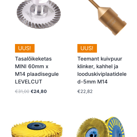
UUS!
UUS!
Tasalõikeketas
Teemant kuivpuur
MINI 60mm x
klinker, kahhel ja
M14 plaadisegule
looduskiviplaatidele
LEVELCUT
d-5mm M14
Algne
Current
€
31,00
€
24,80
€
22,82
hind
price
oli:
is:
€31,00.
€24,80.