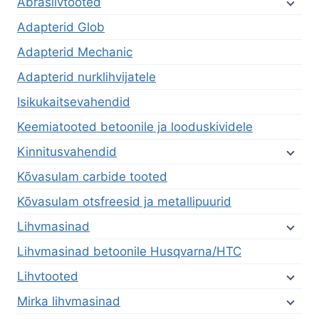
Abrasiivtooted
Adapterid Glob
Adapterid Mechanic
Adapterid nurklihvijatele
Isikukaitsevahendid
Keemiatooted betoonile ja looduskividele
Kinnitusvahendid
Kõvasulam carbide tooted
Kõvasulam otsfreesid ja metallipuurid
Lihvmasinad
Lihvmasinad betoonile Husqvarna/HTC
Lihvtooted
Mirka lihvmasinad