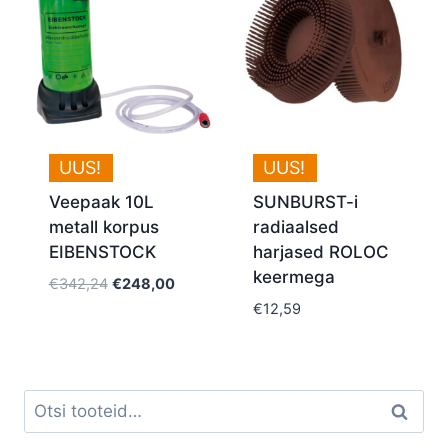
UUS!
UUS!
Veepaak 10L
SUNBURST-i
metall korpus
radiaalsed
EIBENSTOCK
harjased ROLOC
keermega
Algne
Current
€
342,24
€
248,00
hind
price
€
12,59
oli:
is:
€342,24.
€248,00.
Otsi:
Otsi