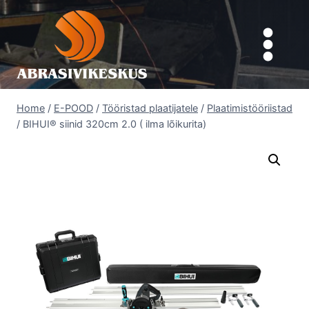
Skip
to
content
Home
/
E-POOD
/
Tööristad plaatijatele
/
Plaatimistööriistad
/
BIHUI® siinid 320cm 2.0 ( ilma lõikurita)