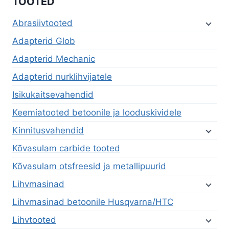
TOOTED
Abrasiivtooted
Adapterid Glob
Adapterid Mechanic
Adapterid nurklihvijatele
Isikukaitsevahendid
Keemiatooted betoonile ja looduskividele
Kinnitusvahendid
Kõvasulam carbide tooted
Kõvasulam otsfreesid ja metallipuurid
Lihvmasinad
Lihvmasinad betoonile Husqvarna/HTC
Lihvtooted