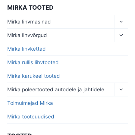
MIRKA TOOTED
Toggl
Mirka lihvmasinad
child
menu
Toggl
Mirka lihvvõrgud
child
menu
Mirka lihvkettad
Mirka rullis lihvtooted
Mirka karukeel tooted
Toggl
Mirka poleertooted autodele ja jahtidele
child
menu
Tolmuimejad Mirka
Mirka tooteuudised