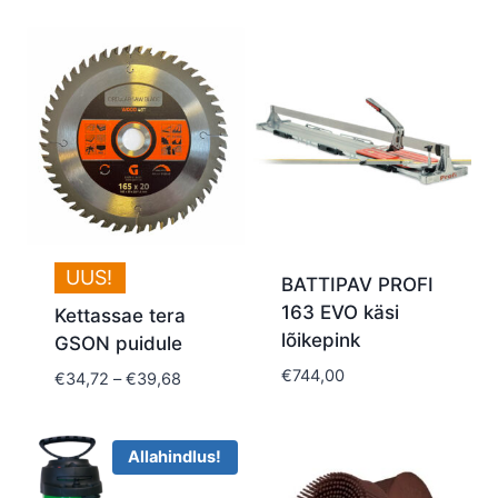
UUS!
BATTIPAV PROFI
163 EVO käsi
Kettassae tera
lõikepink
GSON puidule
€
744,00
Price
€
34,72
–
€
39,68
range:
€34,72
through
Allahindlus!
€39,68