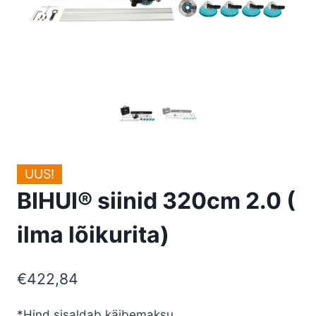
UUS!
BIHUI® siinid 320cm 2.0 (
ilma lõikurita)
€
422,84
*Hind sisaldab käibemaksu.