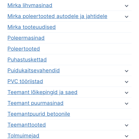
Mirka lihvmasinad
Mirka poleertooted autodele ja jahtidele
Mirka tooteuudised
Poleermasinad
Poleertooted
Puhastuskettad
Puidukaitsevahendid
PVC tööriistad
Teemant lõikepingid ja saed
Teemant puurmasinad
Teemantpuurid betoonile
Teemanttooted
Tolmuimejad