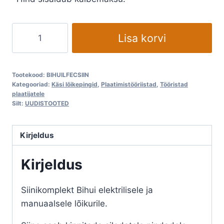
BIHUI®
Lisa korvi
siinid
320cm
2.0
Tootekood:
BIHUILFECSIIN
(
Kategooriad:
Käsi lõikepingid
,
Plaatimistööriistad
,
Tööristad
plaatijatele
ilma
Silt:
UUDISTOOTED
lõikurita)
kogus
Kirjeldus
Kirjeldus
Siinikomplekt Bihui elektrilisele ja
manuaalsele lõikurile.