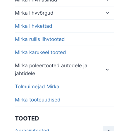
child
menu
Toggle
Mirka lihvvõrgud
child
menu
Mirka lihvkettad
Mirka rullis lihvtooted
Mirka karukeel tooted
Toggle
Mirka poleertooted autodele ja
child
jahtidele
menu
Tolmuimejad Mirka
Mirka tooteuudised
TOOTED
Abrasiivtooted