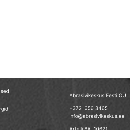
ised
Abrasivikeskus Eesti OÜ
+372 656 3465
gid
info@abrasivikeskus.ee
Artelli 8A, 10621