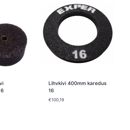
vi
Lihvkivi 400mm karedus
16
16
€
100,19