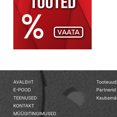
AVALEHT
Tooteuud
E-POOD
Partnerid
TEENUSED
Kaubamär
KONTAKT
MÜÜGITINGIMUSED