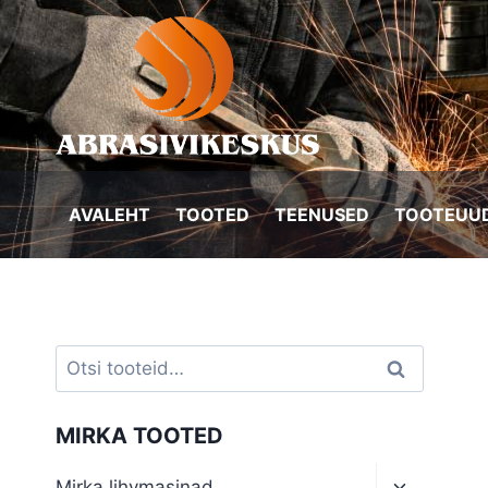
Skip
to
content
AVALEHT
TOOTED
TEENUSED
TOOTEUUD
Otsi:
Otsi
MIRKA TOOTED
Toggle
Mirka lihvmasinad