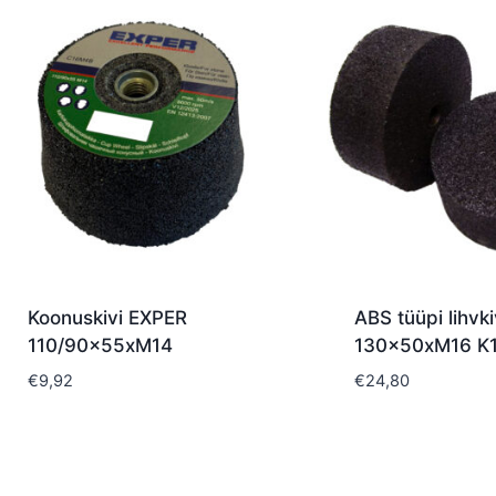
latest
Koonuskivi EXPER
ABS tüüpi lihvki
110/90x55xM14
130x50xM16 K
€
9,92
€
24,80