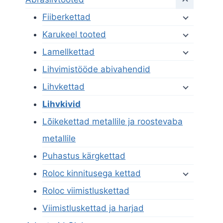
Fiiberkettad
Karukeel tooted
Lamellkettad
Lihvimistööde abivahendid
Lihvkettad
Lihvkivid
Lõikekettad metallile ja roostevaba
metallile
Puhastus kärgkettad
Roloc kinnitusega kettad
Roloc viimistluskettad
Viimistluskettad ja harjad