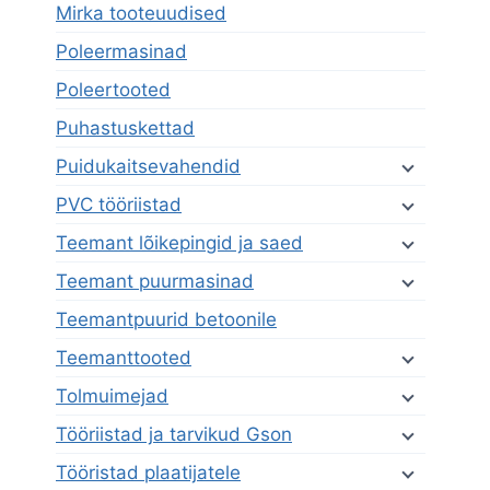
Mirka tooteuudised
Poleermasinad
Poleertooted
Puhastuskettad
Puidukaitsevahendid
PVC tööriistad
Teemant lõikepingid ja saed
Teemant puurmasinad
Teemantpuurid betoonile
Teemanttooted
Tolmuimejad
Tööriistad ja tarvikud Gson
Tööristad plaatijatele