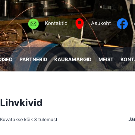
Kontaktid
Asukoht
ISED
PARTNERID
KAUBAMÄRGID
MEIST
KONT
Lihvkivid
Sorted
Kuvatakse kõik 3 tulemust
by