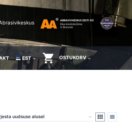
Abrasivikeskus
OSTUKORV
AKT
EST