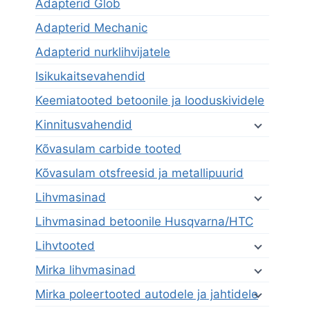
Adapterid Glob
Adapterid Mechanic
Adapterid nurklihvijatele
Isikukaitsevahendid
Keemiatooted betoonile ja looduskividele
Kinnitusvahendid
Kõvasulam carbide tooted
Kõvasulam otsfreesid ja metallipuurid
Lihvmasinad
Lihvmasinad betoonile Husqvarna/HTC
Lihvtooted
Mirka lihvmasinad
Mirka poleertooted autodele ja jahtidele