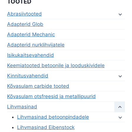
TOOTED
Abrasiivtooted
Adapterid Glob
Adapterid Mechanic
Adapterid nurklihvijatele
Isikukaitsevahendid
Keemiatooted betoonile ja looduskividele
Kinnitusvahendid
Kõvasulam carbide tooted
Kõvasulam otsfreesid ja metallipuurid
Lihvmasinad
Lihvmasinad betoonpindadele
Lihvmasinad Eibenstock