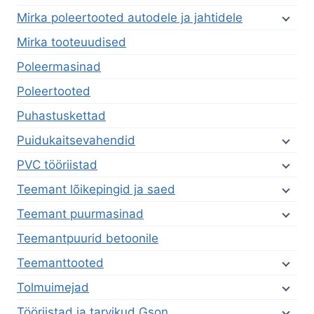
Mirka poleertooted autodele ja jahtidele
Mirka tooteuudised
Poleermasinad
Poleertooted
Puhastuskettad
Puidukaitsevahendid
PVC tööriistad
Teemant lõikepingid ja saed
Teemant puurmasinad
Teemantpuurid betoonile
Teemanttooted
Tolmuimejad
Tööriistad ja tarvikud Gson