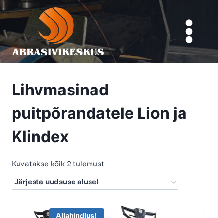
Skip
to
content
Lihvmasinad
puitpõrandatele Lion ja
Klindex
Sorted
Kuvatakse kõik 2 tulemust
by
latest
Allahindlus!