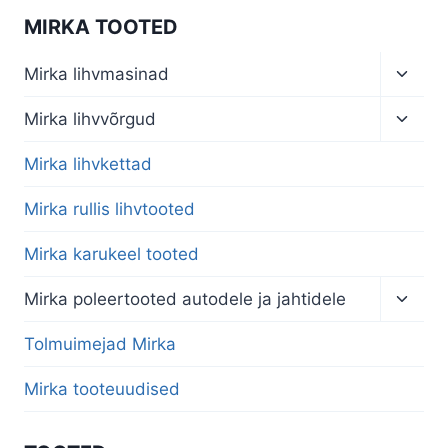
MIRKA TOOTED
Toggl
Mirka lihvmasinad
child
menu
Toggl
Mirka lihvvõrgud
child
menu
Mirka lihvkettad
Mirka rullis lihvtooted
Mirka karukeel tooted
Toggl
Mirka poleertooted autodele ja jahtidele
child
menu
Tolmuimejad Mirka
Mirka tooteuudised