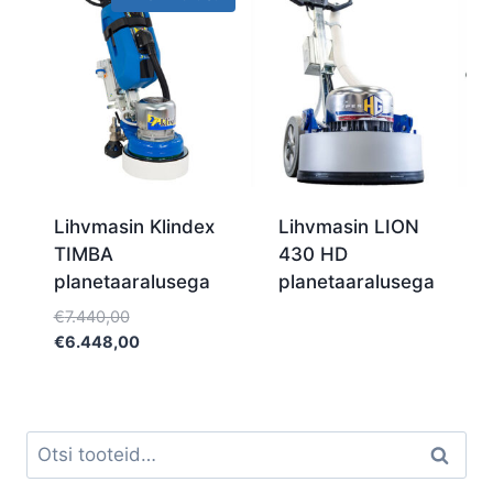
Lihvmasin Klindex
Lihvmasin LION
TIMBA
430 HD
planetaaralusega
planetaaralusega
Algne
€
7.440,00
hind
Current
€
6.448,00
oli:
price
€7.440,00.
is:
€6.448,00.
Otsi:
Otsi