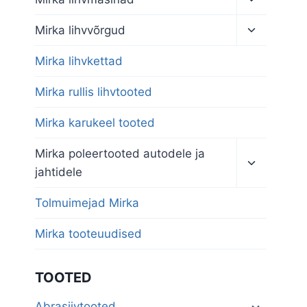
child
menu
Toggle
Mirka lihvvõrgud
child
menu
Mirka lihvkettad
Mirka rullis lihvtooted
Mirka karukeel tooted
Toggle
Mirka poleertooted autodele ja
child
jahtidele
menu
Tolmuimejad Mirka
Mirka tooteuudised
TOOTED
Abrasiivtooted