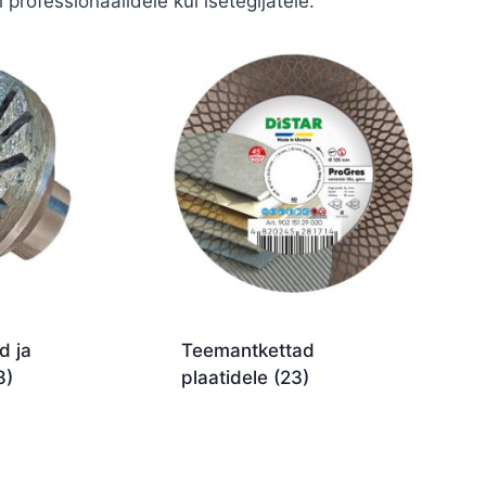
professionaalidele kui isetegijatele.
d ja
Teemantkettad
8)
plaatidele
(23)