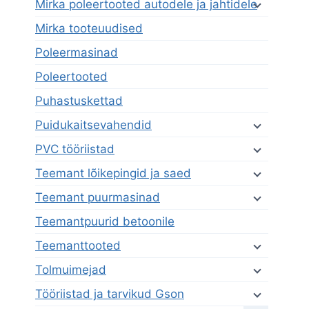
Mirka poleertooted autodele ja jahtidele
Mirka tooteuudised
Poleermasinad
Poleertooted
Puhastuskettad
Puidukaitsevahendid
PVC tööriistad
Teemant lõikepingid ja saed
Teemant puurmasinad
Teemantpuurid betoonile
Teemanttooted
Tolmuimejad
Tööriistad ja tarvikud Gson