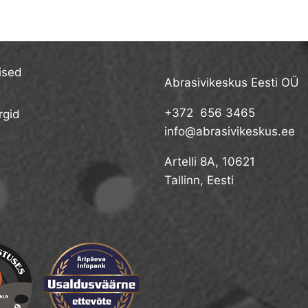
ised
Abrasivikeskus Eesti OÜ
+372 656 3465
gid
info@abrasivikeskus.ee
Artelli 8A, 10621
Tallinn, Eesti