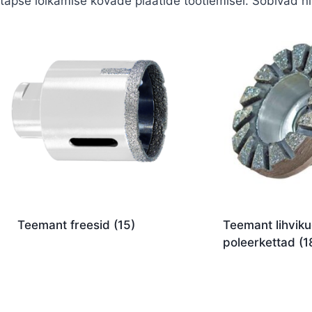
täpse lõikamise kõvade plaatide töötlemisel. Sobivad nii 
Teemant freesid
(15)
Teemant lihviku
poleerkettad
(1