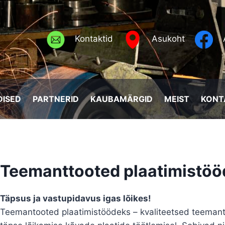
Kontaktid
Asukoht
ISED
PARTNERID
KAUBAMÄRGID
MEIST
KONT
Teemanttooted plaatimistö
Täpsus ja vastupidavus igas lõikes!
Teemantooted plaatimistöödeks – kvaliteetsed teemantlõi