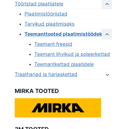
Tööristad plaatijatele
Plaatimistööriistad
Tarvikud plaatimiseks
Teemanttooted plaatimistöödeks
Teemant freesid
Teemant lihvikud ja poleerkettad
Teemantkettad plaatidele
Traatharjad ja harjaskettad
MIRKA TOOTED