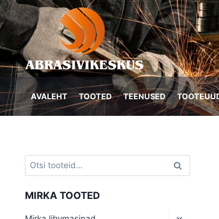
Skip
to
content
AVALEHT
TOOTED
TEENUSED
TOOTEUUD
Otsi:
Otsi
MIRKA TOOTED
Toggle
Mirka lihvmasinad