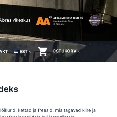
Abrasivikeskus
OSTUKORV
AKT
EST
ödeks
kurid, kettad ja freesid, mis tagavad kiire ja