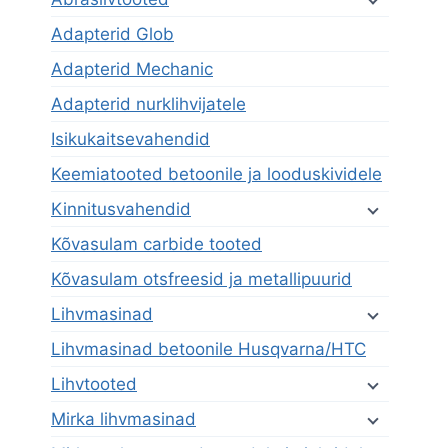
Adapterid Glob
Adapterid Mechanic
Adapterid nurklihvijatele
Isikukaitsevahendid
Keemiatooted betoonile ja looduskividele
Kinnitusvahendid
Kõvasulam carbide tooted
Kõvasulam otsfreesid ja metallipuurid
Lihvmasinad
Lihvmasinad betoonile Husqvarna/HTC
Lihvtooted
Mirka lihvmasinad