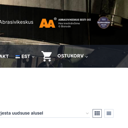
Abrasivikeskus
OSTUKORV
AKT
EST