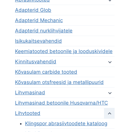
Adapterid Glob
Adapterid Mechanic
Adapterid nurklihvijatele
Isikukaitsevahendid
Keemiatooted betoonile ja looduskividele
Kinnitusvahendid
Kõvasulam carbide tooted
Kõvasulam otsfreesid ja metallipuurid
Lihvmasinad
Lihvmasinad betoonile Husqvarna/HTC
Lihvtooted
Klingspor abrasiivtoodete kataloog