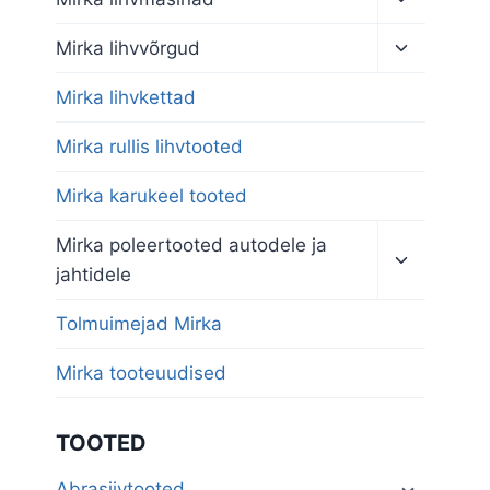
child
menu
Toggle
Mirka lihvvõrgud
child
menu
Mirka lihvkettad
Mirka rullis lihvtooted
Mirka karukeel tooted
Toggle
Mirka poleertooted autodele ja
child
jahtidele
menu
Tolmuimejad Mirka
Mirka tooteuudised
TOOTED
Abrasiivtooted