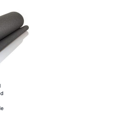
d
ed
le