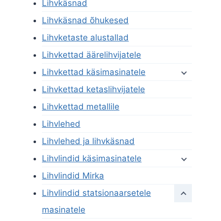
Lihvkäsnad
Lihvkäsnad õhukesed
Lihvketaste alustallad
Lihvkettad äärelihvijatele
Lihvkettad käsimasinatele
Lihvkettad ketaslihvijatele
Lihvkettad metallile
Lihvlehed
Lihvlehed ja lihvkäsnad
Lihvlindid käsimasinatele
Lihvlindid Mirka
Lihvlindid statsionaarsetele
masinatele