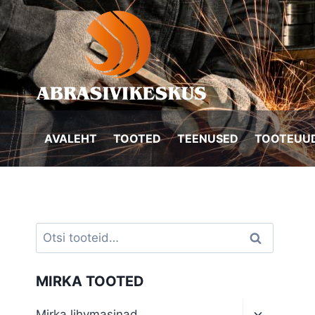
Skip
to
content
AVALEHT
TOOTED
TEENUSED
TOOTEUUD
Otsi:
Otsi
MIRKA TOOTED
Toggle
Mirka lihvmasinad