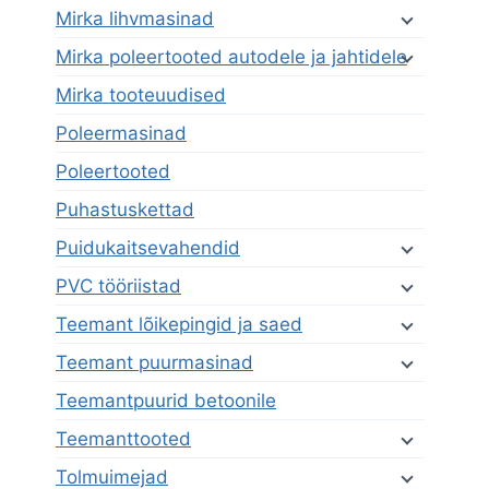
Mirka lihvmasinad
Mirka poleertooted autodele ja jahtidele
Mirka tooteuudised
Poleermasinad
Poleertooted
Puhastuskettad
Puidukaitsevahendid
PVC tööriistad
Teemant lõikepingid ja saed
Teemant puurmasinad
Teemantpuurid betoonile
Teemanttooted
Tolmuimejad