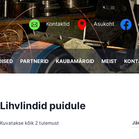
Kontaktid
Asukoht
ISED
PARTNERID
KAUBAMÄRGID
MEIST
KONT
Lihvlindid puidule
Sorted
Kuvatakse kõik 2 tulemust
by