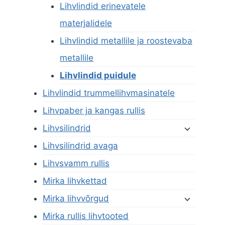
Lihvlindid erinevatele
materjalidele
Lihvlindid metallile ja roostevaba
metallile
Lihvlindid puidule
Lihvlindid trummellihvmasinatele
Lihvpaber ja kangas rullis
Lihvsilindrid
Lihvsilindrid avaga
Lihvsvamm rullis
Mirka lihvkettad
Mirka lihvvõrgud
Mirka rullis lihvtooted