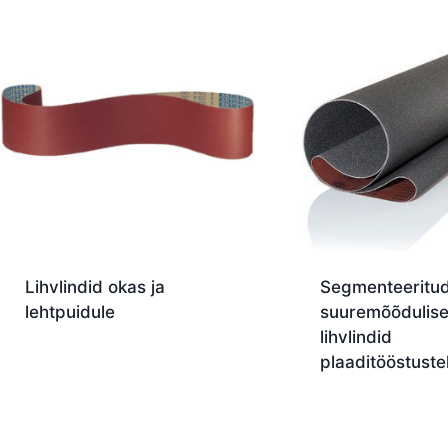
latest
Lihvlindid okas ja
Segmenteeritu
lehtpuidule
suuremõõdulis
lihvlindid
plaaditööstuste