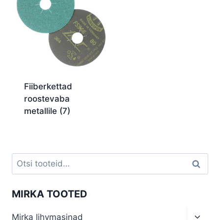
Fiiberkettad
roostevaba
metallile
(7)
Otsi:
Otsi
MIRKA TOOTED
Toggl
Mirka lihvmasinad