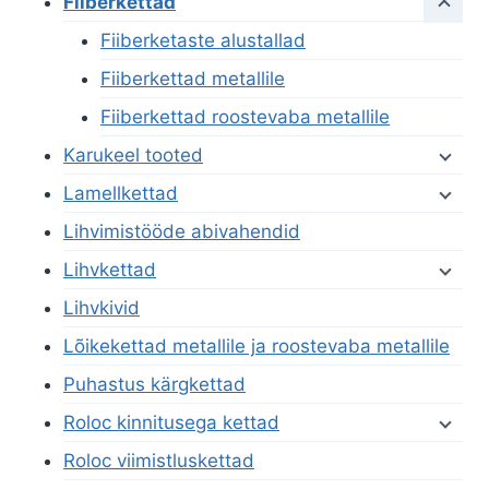
Fiiberkettad
Fiiberketaste alustallad
Fiiberkettad metallile
Fiiberkettad roostevaba metallile
Karukeel tooted
Lamellkettad
Lihvimistööde abivahendid
Lihvkettad
Lihvkivid
Lõikekettad metallile ja roostevaba metallile
Puhastus kärgkettad
Roloc kinnitusega kettad
Roloc viimistluskettad