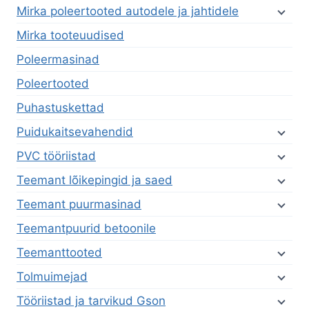
Mirka poleertooted autodele ja jahtidele
Mirka tooteuudised
Poleermasinad
Poleertooted
Puhastuskettad
Puidukaitsevahendid
PVC tööriistad
Teemant lõikepingid ja saed
Teemant puurmasinad
Teemantpuurid betoonile
Teemanttooted
Tolmuimejad
Tööriistad ja tarvikud Gson