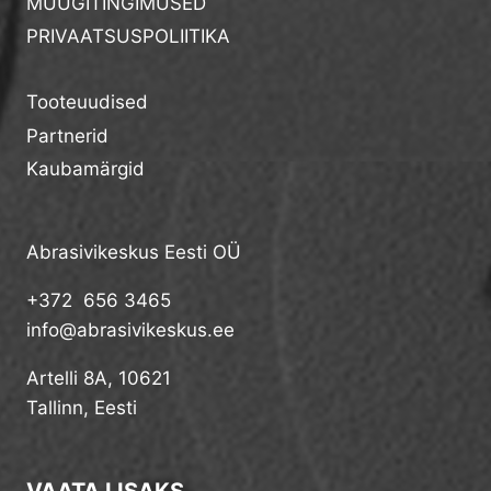
MÜÜGITINGIMUSED
PRIVAATSUSPOLIITIKA
Tooteuudised
Partnerid
Kaubamärgid
Abrasivikeskus Eesti OÜ
+372 656 3465
info@abrasivikeskus.ee
Artelli 8A, 10621
Tallinn, Eesti
VAATA LISAKS