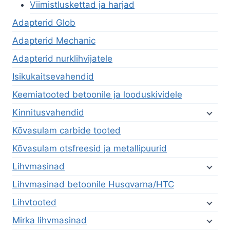
Viimistluskettad ja harjad
Adapterid Glob
Adapterid Mechanic
Adapterid nurklihvijatele
Isikukaitsevahendid
Keemiatooted betoonile ja looduskividele
Kinnitusvahendid
Kõvasulam carbide tooted
Kõvasulam otsfreesid ja metallipuurid
Lihvmasinad
Lihvmasinad betoonile Husqvarna/HTC
Lihvtooted
Mirka lihvmasinad