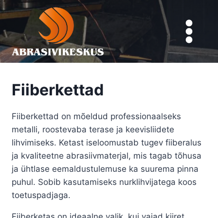
Skip
to
content
Fiiberkettad
Fiiberkettad on mõeldud professionaalseks
metalli, roostevaba terase ja keevisliidete
lihvimiseks. Ketast iseloomustab tugev fiiberalus
ja kvaliteetne abrasiivmaterjal, mis tagab tõhusa
ja ühtlase eemaldustulemuse ka suurema pinna
puhul. Sobib kasutamiseks nurklihvijatega koos
toetuspadjaga.
Fiiberketas on ideaalne valik, kui vajad kiiret