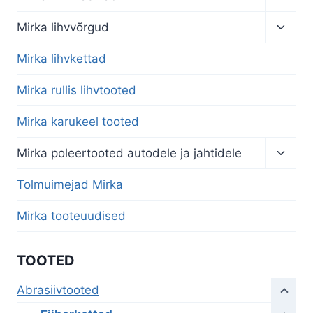
child
menu
Toggl
Mirka lihvvõrgud
child
menu
Mirka lihvkettad
Mirka rullis lihvtooted
Mirka karukeel tooted
Toggl
Mirka poleertooted autodele ja jahtidele
child
menu
Tolmuimejad Mirka
Mirka tooteuudised
TOOTED
Abrasiivtooted