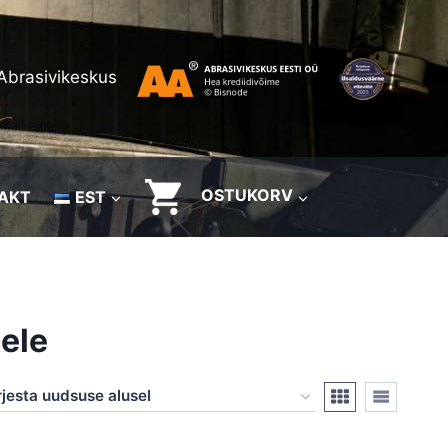
Abrasivikeskus
OSTUKORV
AKT
EST
ele