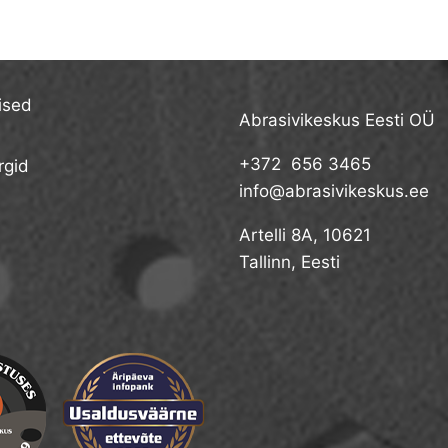
ised
Abrasivikeskus Eesti OÜ
+372 656 3465
gid
info@abrasivikeskus.ee
Artelli 8A, 10621
Tallinn, Eesti