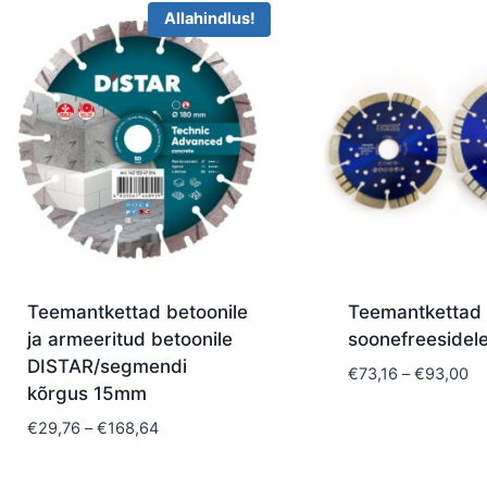
latest
Allahindlus!
Teemantkettad betoonile
Teemantketta
ja armeeritud betoonile
soonefreesidel
DISTAR/segmendi
Pr
€
73,16
–
€
93,00
kõrgus 15mm
ra
€7
Price
€
29,76
–
€
168,64
th
range:
€9
€29,76