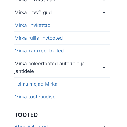
child
menu
Toggle
Mirka lihvvõrgud
child
menu
Mirka lihvkettad
Mirka rullis lihvtooted
Mirka karukeel tooted
Toggle
Mirka poleertooted autodele ja
child
jahtidele
menu
Tolmuimejad Mirka
Mirka tooteuudised
TOOTED
Abrasiivtooted