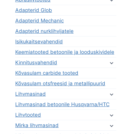
Adapterid Glob
Adapterid Mechanic
Adapterid nurklihvijatele
Isikukaitsevahendid
Keemiatooted betoonile ja looduskividele
Kinnitusvahendid
Kõvasulam carbide tooted
Kõvasulam otsfreesid ja metallipuurid
Lihvmasinad
Lihvmasinad betoonile Husqvarna/HTC
Lihvtooted
Mirka lihvmasinad