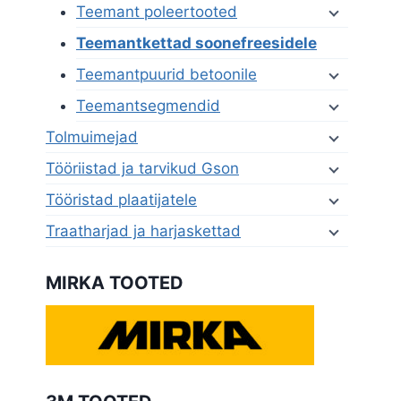
Teemant poleertooted
Teemantkettad soonefreesidele
Teemantpuurid betoonile
Teemantsegmendid
Tolmuimejad
Tööriistad ja tarvikud Gson
Tööristad plaatijatele
Traatharjad ja harjaskettad
MIRKA TOOTED