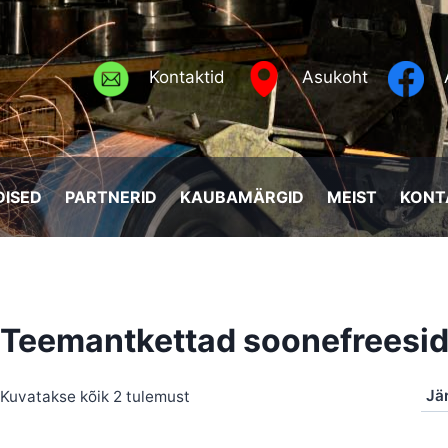
Kontaktid
Asukoht
ISED
PARTNERID
KAUBAMÄRGID
MEIST
KONT
Teemantkettad soonefreesid
Sorted
Kuvatakse kõik 2 tulemust
by