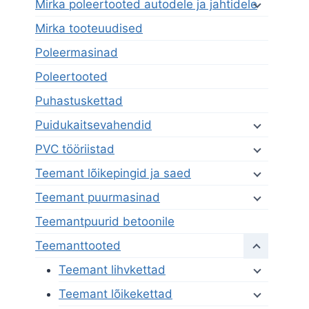
Mirka poleertooted autodele ja jahtidele
Mirka tooteuudised
Poleermasinad
Poleertooted
Puhastuskettad
Puidukaitsevahendid
PVC tööriistad
Teemant lõikepingid ja saed
Teemant puurmasinad
Teemantpuurid betoonile
Teemanttooted
Teemant lihvkettad
Teemant lõikekettad