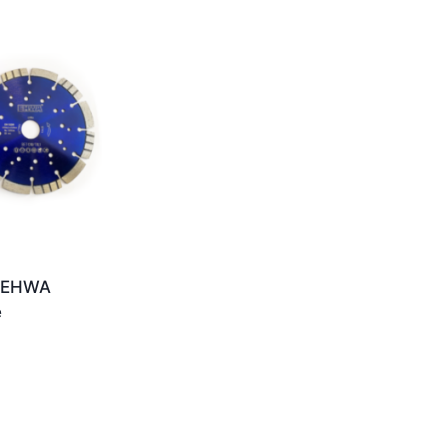
d EHWA
e
ice
nge:
3,16
rough
3,00