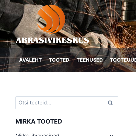
Skip
to
content
AVALEHT
TOOTED
TEENUSED
TOOTEUUD
Otsi:
Otsi
MIRKA TOOTED
Toggle
Mirka lihvmasinad