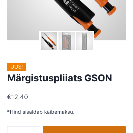
UUS!
Märgistuspliiats GSON
€
12,40
*Hind sisaldab käibemaksu.
Märgistuspliiats