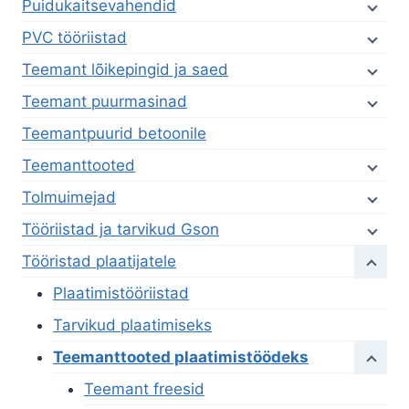
Puidukaitsevahendid
PVC tööriistad
Teemant lõikepingid ja saed
Teemant puurmasinad
Teemantpuurid betoonile
Teemanttooted
Tolmuimejad
Tööriistad ja tarvikud Gson
Tööristad plaatijatele
Plaatimistööriistad
Tarvikud plaatimiseks
Teemanttooted plaatimistöödeks
Teemant freesid