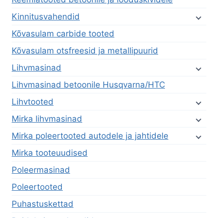
Kinnitusvahendid
Kõvasulam carbide tooted
Kõvasulam otsfreesid ja metallipuurid
Lihvmasinad
Lihvmasinad betoonile Husqvarna/HTC
Lihvtooted
Mirka lihvmasinad
Mirka poleertooted autodele ja jahtidele
Mirka tooteuudised
Poleermasinad
Poleertooted
Puhastuskettad