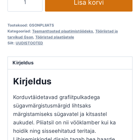
Lisa korvi
GSON
kogus
Tootekood:
GSONPLIIATS
Kategooriad:
Teemanttooted plaatimistöödeks
,
Tööriistad ja
tarvikud Gson
,
Tööristad plaatijatele
Silt:
UUDISTOOTED
Kirjeldus
Kirjeldus
Korduvtäidetavad grafiitpulkadega
sügavmärgistusmärgid lihtsaks
märgistamiseks sügavatel ja kitsastel
aukudel. Pliiatsil on nii vööklamber kui ka
hoidik ning sisseehitatud teritaja.
Libisemiskindel disain tagab hea haarde.