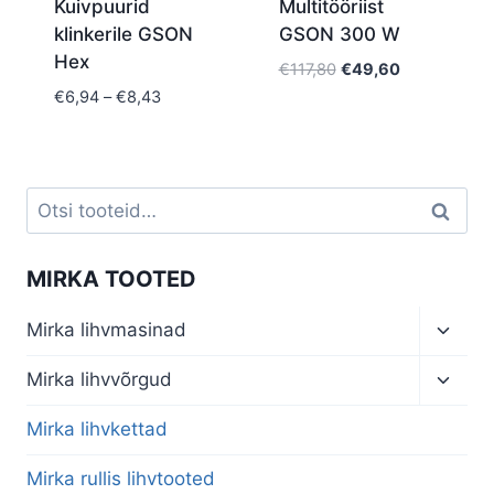
Kuivpuurid
Multitööriist
klinkerile GSON
GSON 300 W
Hex
Algne
Current
€
117,80
€
49,60
hind
price
Price
€
6,94
–
€
8,43
oli:
is:
range:
€117,80.
€49,60.
€6,94
through
€8,43
Otsi:
Otsi
MIRKA TOOTED
Toggl
Mirka lihvmasinad
child
menu
Toggl
Mirka lihvvõrgud
child
menu
Mirka lihvkettad
Mirka rullis lihvtooted