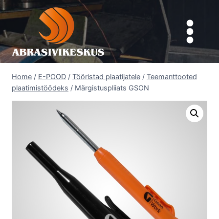
Skip
to
content
Home
/
E-POOD
/
Tööristad plaatijatele
/
Teemanttooted
plaatimistöödeks
/
Märgistuspliiats GSON