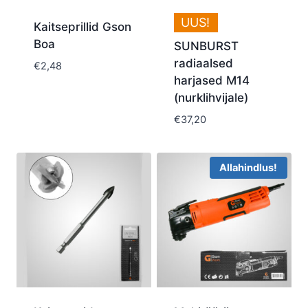
UUS!
Kaitseprillid Gson
Boa
SUNBURST
radiaalsed
€
2,48
harjased M14
(nurklihvijale)
€
37,20
Allahindlus!