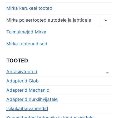
Mirka karukeel tooted
Toggl
Mirka poleertooted autodele ja jahtidele
child
menu
Tolmuimejad Mirka
Mirka tooteuudised
TOOTED
Abrasiivtooted
Adapterid Glob
Adapterid Mechanic
Adapterid nurklihvijatele
Isikukaitsevahendid
Keemiatooted betoonile ja looduskividele