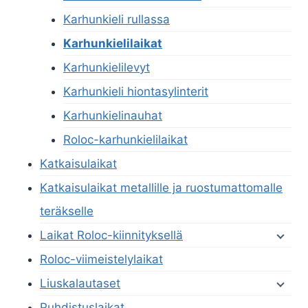
Karhunkieli rullassa
Karhunkielilaikat
Karhunkielilevyt
Karhunkieli hiontasylinterit
Karhunkielinauhat
Roloc-karhunkielilaikat
Katkaisulaikat
Katkaisulaikat metallille ja ruostumattomalle
teräkselle
Laikat Roloc-kiinnityksellä
Roloc-viimeistelylaikat
Liuskalautaset
Puhdistuslaikat