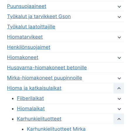
Puunsuojaaineet
Työkalut ja tarvikkeet Gson
Työkalut laatoittajille
Hiomatarvikeet
Henkilönsuojaimet
Hiomakoneet
Husqvarna-hiomakoneet betonille
Mirka-hiomakoneet puupinnoille
Hioma ja katkaisulaikat
Fiiberilaikat
Hiomalaikat
Karhunkielituotteet
Karhunkielituotteet Mirka