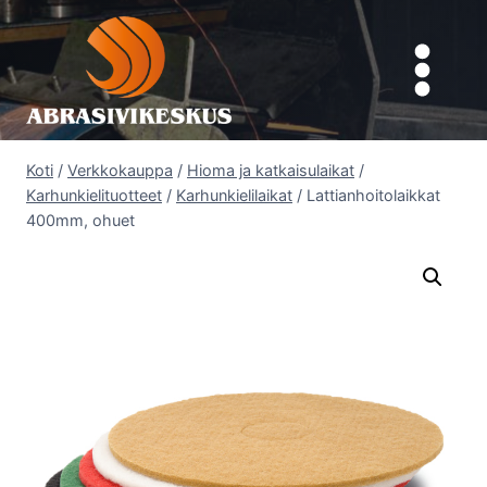
Siirry
sisältöön
Koti
/
Verkkokauppa
/
Hioma ja katkaisulaikat
/
Karhunkielituotteet
/
Karhunkielilaikat
/
Lattianhoitolaikkat
400mm, ohuet