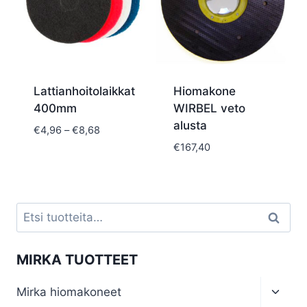
Lattianhoitolaikkat
Hiomakone
400mm
WIRBEL veto
alusta
Hintaluokka:
€
4,96
–
€
8,68
€4,96
€
167,40
-
€8,68
Etsi:
Haku
MIRKA TUOTTEET
Toggl
Mirka hiomakoneet
child