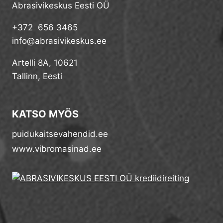
Abrasivikeskus Eesti OÜ
+372 656 3465
info@abrasivikeskus.ee
Artelli 8A, 10621
Tallinn, Eesti
KATSO MYÖS
puidukaitsevahendid.ee
www.vibromasinad.ee