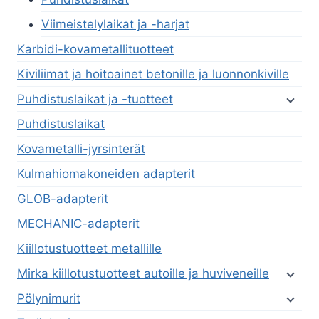
Viimeistelylaikat ja -harjat
Karbidi-kovametallituotteet
Kiviliimat ja hoitoainet betonille ja luonnonkiville
Puhdistuslaikat ja -tuotteet
Puhdistuslaikat
Kovametalli-jyrsinterät
Kulmahiomakoneiden adapterit
GLOB-adapterit
MECHANIC-adapterit
Kiillotustuotteet metallille
Mirka kiillotustuotteet autoille ja huviveneille
Pölynimurit