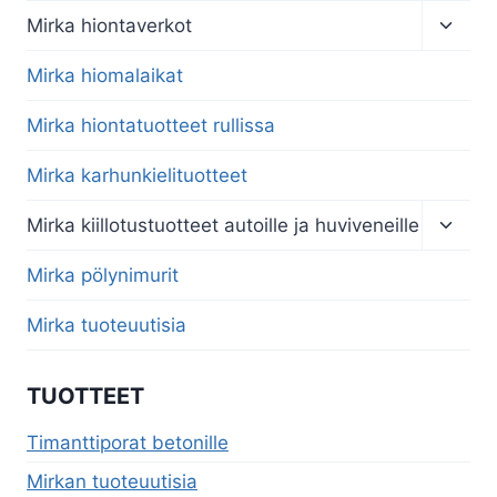
menu
Toggl
Mirka hiontaverkot
child
menu
Mirka hiomalaikat
Mirka hiontatuotteet rullissa
Mirka karhunkielituotteet
Toggl
Mirka kiillotustuotteet autoille ja huviveneille
child
menu
Mirka pölynimurit
Mirka tuoteuutisia
TUOTTEET
Timanttiporat betonille
Mirkan tuoteuutisia