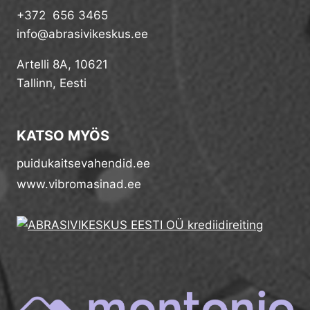
+372 656 3465
info@abrasivikeskus.ee
Artelli 8A, 10621
Tallinn, Eesti
KATSO MYÖS
puidukaitsevahendid.ee
www.vibromasinad.ee