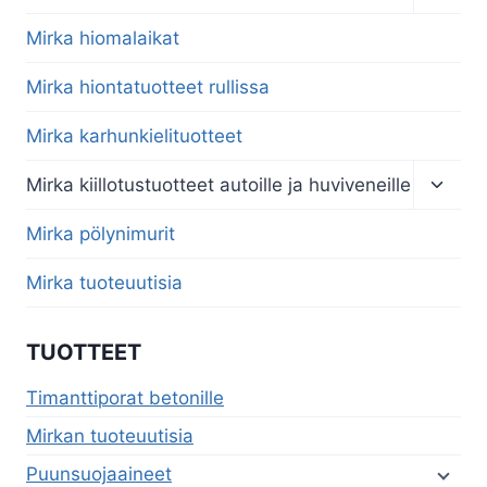
child
menu
Mirka hiomalaikat
Mirka hiontatuotteet rullissa
Mirka karhunkielituotteet
Toggl
Mirka kiillotustuotteet autoille ja huviveneille
child
menu
Mirka pölynimurit
Mirka tuoteuutisia
TUOTTEET
Timanttiporat betonille
Mirkan tuoteuutisia
Puunsuojaaineet