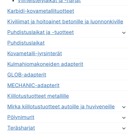
Viimeistelylaikat ja -harjat
Karbidi-kovametallituotteet
Kiviliimat ja hoitoainet betonille ja luonnonkiville
Puhdistuslaikat ja -tuotteet
Puhdistuslaikat
Kovametalli-jyrsinterät
Kulmahiomakoneiden adapterit
GLOB-adapterit
MECHANIC-adapterit
Kiillotustuotteet metallille
Mirka kiillotustuotteet autoille ja huviveneille
Pölynimurit
Teräsharjat