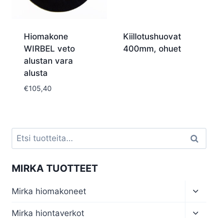
Hiomakone
Kiillotushuovat
WIRBEL veto
400mm, ohuet
alustan vara
alusta
€
105,40
Etsi:
Haku
MIRKA TUOTTEET
Toggl
Mirka hiomakoneet
child
menu
Toggl
Mirka hiontaverkot