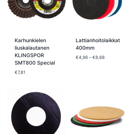
Karhunkielen
Lattianhoitolaikkat
liuskalautanen
400mm
KLINGSPOR
Hintaluokka:
€
4,96
–
€
8,68
SMT800 Special
€4,96
-
€
7,81
€8,68