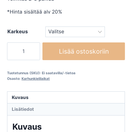
*Hinta sisältää alv 20%
Karkeus
Karhunkielen
Lisää ostoskoriin
laikka
125x20mm
määrä
Tuotetunnus (SKU):
Ei saatavilla/-tietoa
Osasto:
Karhunkielilaikat
Kuvaus
Lisätiedot
Kuvaus