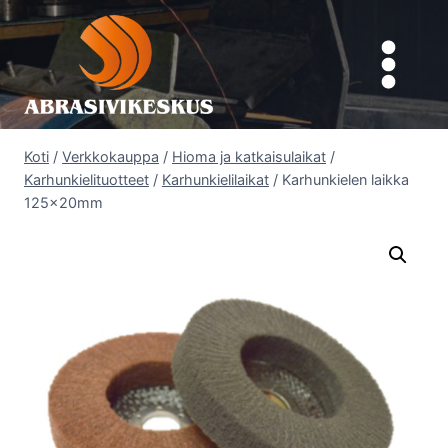
Siirry
sisältöön
Koti
/
Verkkokauppa
/
Hioma ja katkaisulaikat
/
Karhunkielituotteet
/
Karhunkielilaikat
/
Karhunkielen laikka
125x20mm