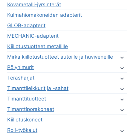
Kovametalli-jyrsinterät
Kulmahiomakoneiden adapterit
GLOB-adapterit
MECHANIC-adapterit
Kiillotustuotteet metallille
Mirka kiillotustuotteet autoille ja huviveneille
Pölynimurit
Teräsharjat
Timanttileikkurit ja -sahat
Timanttituotteet
Timanttiporakoneet
Kiillotuskoneet
Roll-työkalut