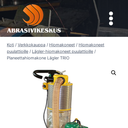
Siirry
sisältöön
Koti
/
Verkkokauppa
/
Hiomakoneet
/
Hiomakoneet
puulattioille
/
Lägler-hiomakoneet puulattioille
/
Planeettahiomakone Lägler TRIO