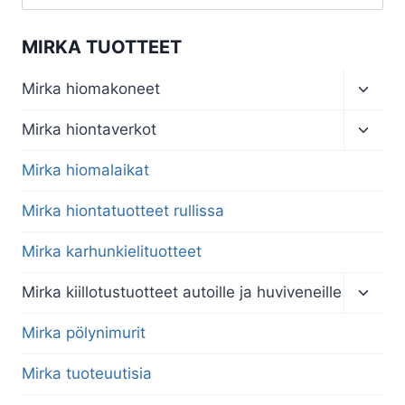
MIRKA TUOTTEET
Toggl
Mirka hiomakoneet
child
menu
Toggl
Mirka hiontaverkot
child
menu
Mirka hiomalaikat
Mirka hiontatuotteet rullissa
Mirka karhunkielituotteet
Toggl
Mirka kiillotustuotteet autoille ja huviveneille
child
menu
Mirka pölynimurit
Mirka tuoteuutisia