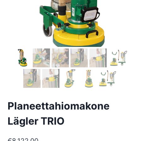
Planeettahiomakone
Lägler TRIO
€
8.122,00