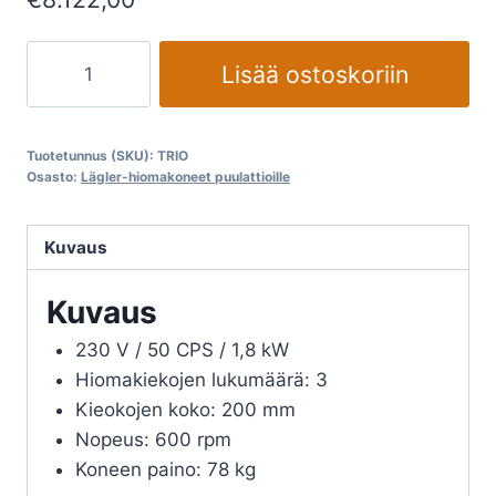
Planeettahiomakone
Lisää ostoskoriin
Lägler
TRIO
määrä
Tuotetunnus (SKU):
TRIO
Osasto:
Lägler-hiomakoneet puulattioille
Kuvaus
Kuvaus
230 V / 50 CPS / 1,8 kW
Hiomakiekojen lukumäärä: 3
Kieokojen koko: 200 mm
Nopeus: 600 rpm
Koneen paino: 78 kg