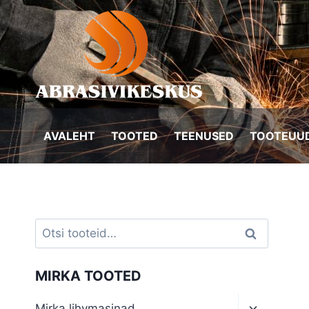
Skip
to
content
AVALEHT
TOOTED
TEENUSED
TOOTEUUD
Otsi:
Otsi
MIRKA TOOTED
Toggle
Mirka lihvmasinad