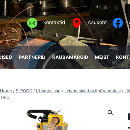
Kontaktid
Asukoht
ISED
PARTNERID
KAUBAMÄRGID
MEIST
KONT
Home
/
E-POOD
/
Lihvmasinad
/
Lihvmasinad puitpõrandatele
/
Li
TRIO