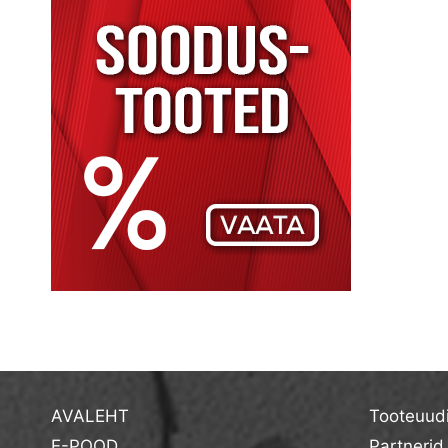
AVALEHT
Tooteuud
E-POOD
Partnerid