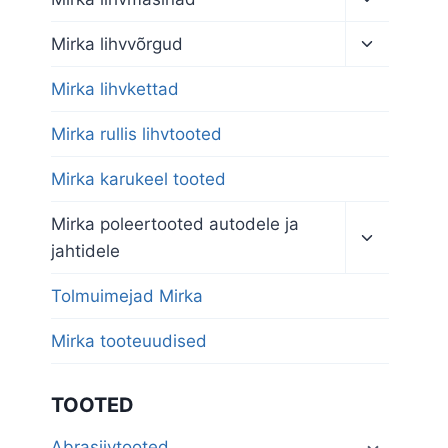
child
menu
Toggle
Mirka lihvvõrgud
child
menu
Mirka lihvkettad
Mirka rullis lihvtooted
Mirka karukeel tooted
Toggle
Mirka poleertooted autodele ja
child
jahtidele
menu
Tolmuimejad Mirka
Mirka tooteuudised
TOOTED
Abrasiivtooted