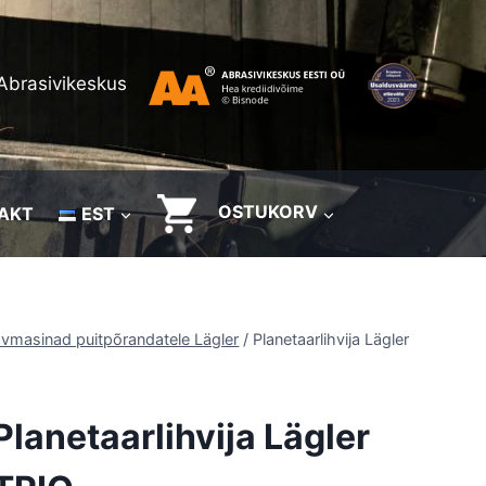
Abrasivikeskus
OSTUKORV
AKT
EST
hvmasinad puitpõrandatele Lägler
/
Planetaarlihvija Lägler
Planetaarlihvija Lägler