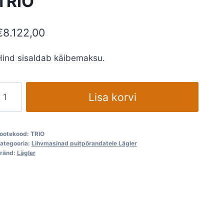
TRIO
€
8.122,00
Hind sisaldab käibemaksu.
lanetaarlihvija
Lisa korvi
ägler
TRIO
kogus
ootekood:
TRIO
ategooria:
Lihvmasinad puitpõrandatele Lägler
ränd:
Lägler