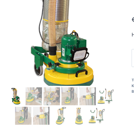
P
L
T
K
B