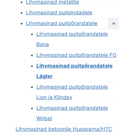
Lihvmasinad metallile
Lihvmasinad puitpindadele
Lihvmasinad puitpõrandatele
Lihvmasinad puitpõrandatele
Bona
Lihvmasinad puitpõrandatele FG
Lihvmasinad puitpõrandatele
Lägler
Lihvmasinad puitpõrandatele
Lion ja Klindex
Lihvmasinad puitpõrandatele
Wirbel
Lihvmasinad betoonile Husqvarna/HTC