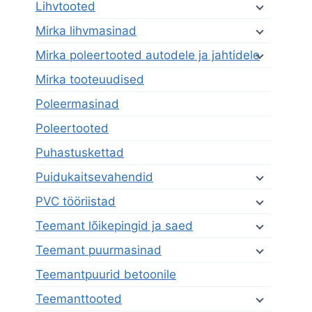
Lihvtooted
Mirka lihvmasinad
Mirka poleertooted autodele ja jahtidele
Mirka tooteuudised
Poleermasinad
Poleertooted
Puhastuskettad
Puidukaitsevahendid
PVC tööriistad
Teemant lõikepingid ja saed
Teemant puurmasinad
Teemantpuurid betoonile
Teemanttooted