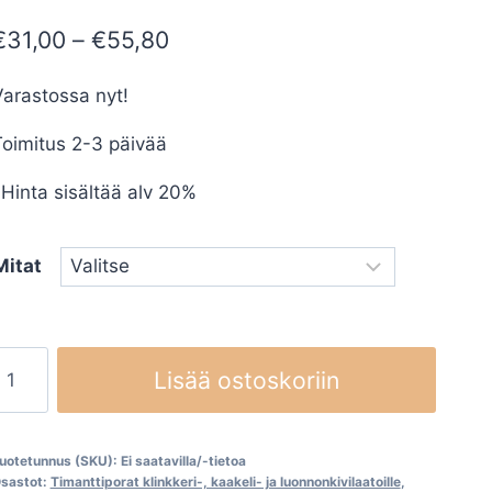
Hintaluokka:
€
31,00
–
€
55,80
€31,00
arastossa nyt!
-
oimitus 2-3 päivää
€55,80
Hinta sisältää alv 20%
Mitat
evyjyrsinporat
Lisää ostoskoriin
CARAT
määrä
uotetunnus (SKU):
Ei saatavilla/-tietoa
sastot:
Timanttiporat klinkkeri-, kaakeli- ja luonnonkivilaatoille
,