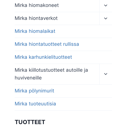
Toggle
Mirka hiomakoneet
child
menu
Toggle
Mirka hiontaverkot
child
menu
Mirka hiomalaikat
Mirka hiontatuotteet rullissa
Mirka karhunkielituotteet
Toggle
Mirka kiillotustuotteet autoille ja
child
huviveneille
menu
Mirka pölynimurit
Mirka tuoteuutisia
TUOTTEET