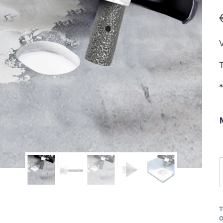
V
T
*
L
T
O