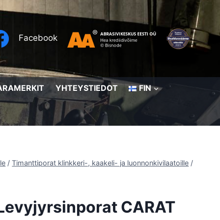
Facebook
ARAMERKIT
YHTEYSTIEDOT
FIN
le
/
Timanttiporat klinkkeri-, kaakeli- ja luonnonkivilaatoille
/
Levyjyrsinporat CARAT