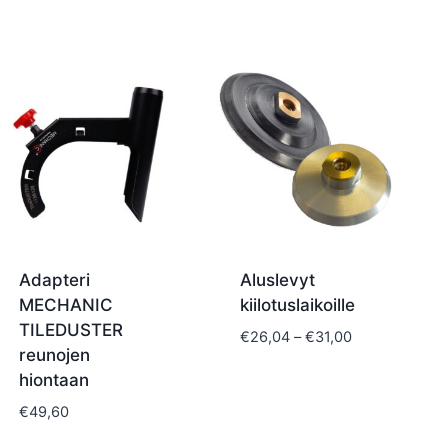
Adapteri
Aluslevyt
MECHANIC
kiilotuslaikoille
TILEDUSTER
Hintaluokka:
€
26,04
–
€
31,00
reunojen
€26,04
hiontaan
-
€31,00
€
49,60