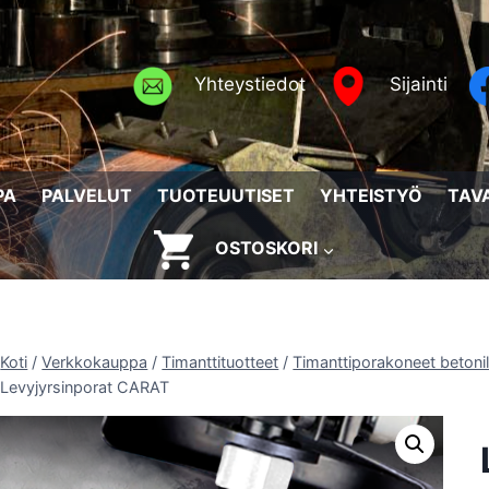
Yhteystiedot
Sijainti
PA
PALVELUT
TUOTEUUTISET
YHTEISTYÖ
TAV
OSTOSKORI
Koti
/
Verkkokauppa
/
Timanttituotteet
/
Timanttiporakoneet betonil
Levyjyrsinporat CARAT