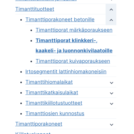
Timanttituotteet
Timanttiporakoneet betonille
Timanttiporat märkäporaukseen
Timanttiporat klinkkeri-,
kaakeli- ja luonnonkivilaatoille
Timanttiporat kuivaporaukseen
Irtosegmentit lattinhiomakoneisiin
Timanttihiomalaikat
Timanttikatkaisulaikat
Timanttikiillotustuotteet
Timanttiosien kunnostus
Timanttiporakoneet