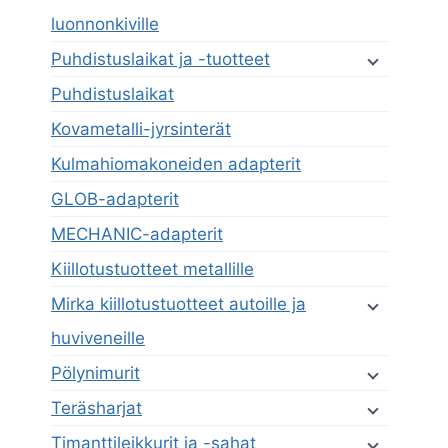
luonnonkiville
Puhdistuslaikat ja -tuotteet
Puhdistuslaikat
Kovametalli-jyrsinterät
Kulmahiomakoneiden adapterit
GLOB-adapterit
MECHANIC-adapterit
Kiillotustuotteet metallille
Mirka kiillotustuotteet autoille ja
huviveneille
Pölynimurit
Teräsharjat
Timanttileikkurit ja -sahat