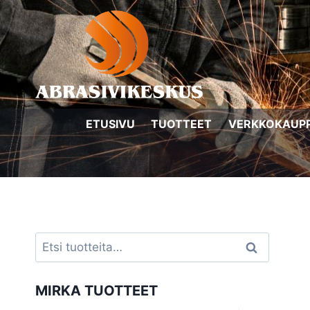
Siirry
sisältöön
ETUSIVU
TUOTTEET
VERKKOKAUP
Etsi:
Haku
MIRKA TUOTTEET