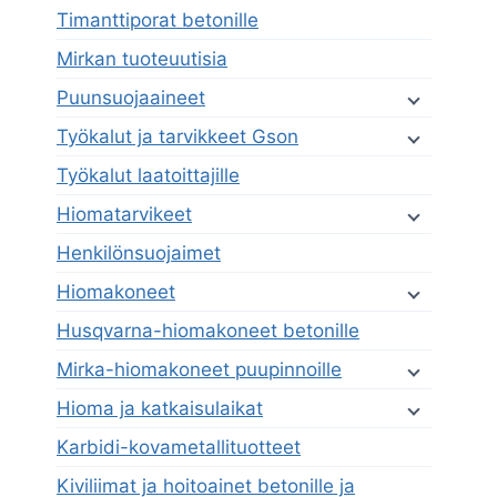
Timanttiporat betonille
Mirkan tuoteuutisia
Puunsuojaaineet
Työkalut ja tarvikkeet Gson
Työkalut laatoittajille
Hiomatarvikeet
Henkilönsuojaimet
Hiomakoneet
Husqvarna-hiomakoneet betonille
Mirka-hiomakoneet puupinnoille
Hioma ja katkaisulaikat
Karbidi-kovametallituotteet
Kiviliimat ja hoitoainet betonille ja