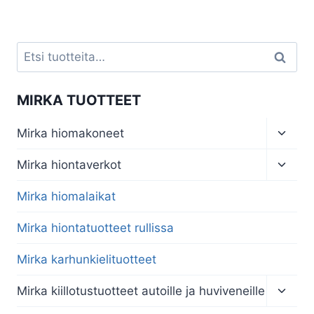
Etsi:
Haku
MIRKA TUOTTEET
Toggl
Mirka hiomakoneet
child
menu
Toggl
Mirka hiontaverkot
child
menu
Mirka hiomalaikat
Mirka hiontatuotteet rullissa
Mirka karhunkielituotteet
Toggl
Mirka kiillotustuotteet autoille ja huviveneille
child