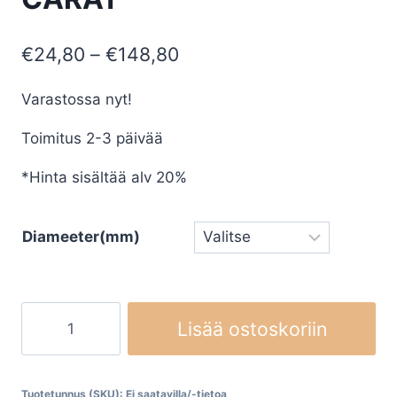
Hintaluokka:
€
24,80
–
€
148,80
€24,80
Varastossa nyt!
-
Toimitus 2-3 päivää
€148,80
*Hinta sisältää alv 20%
Diameeter(mm)
Timanttikuivaporat
Lisää ostoskoriin
klinkkeri-,
laatta-
ja
Tuotetunnus (SKU):
Ei saatavilla/-tietoa