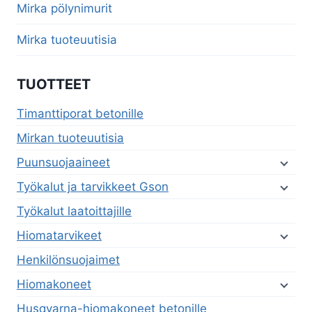
menu
Mirka pölynimurit
Mirka tuoteuutisia
TUOTTEET
Timanttiporat betonille
Mirkan tuoteuutisia
Puunsuojaaineet
Työkalut ja tarvikkeet Gson
Työkalut laatoittajille
Hiomatarvikeet
Henkilönsuojaimet
Hiomakoneet
Husqvarna-hiomakoneet betonille