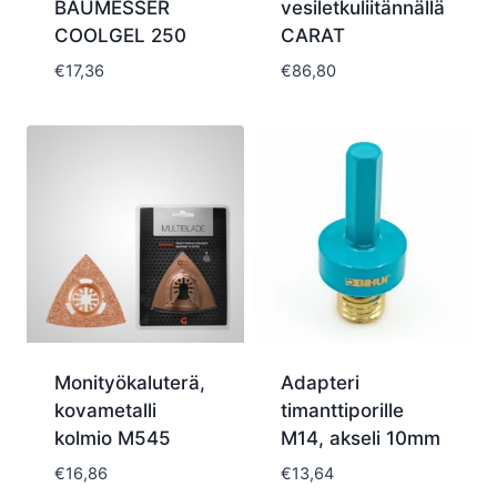
BAUMESSER
vesiletkuliitännällä
COOLGEL 250
CARAT
€
17,36
€
86,80
Monityökaluterä,
Adapteri
kovametalli
timanttiporille
kolmio M545
M14, akseli 10mm
€
16,86
€
13,64