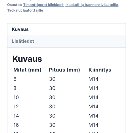
luonnonkivilaatoille
Osastot:
Timanttiporat klinkkeri-, kaakeli- ja luonnonkivilaatoille
,
Työkalut laatoittajille
CARAT
määrä
Kuvaus
Lisätiedot
Kuvaus
Mitat (mm)
Pituus (mm)
Kiinnitys
6
30
M14
8
30
M14
10
30
M14
12
30
M14
14
30
M14
16
30
M14