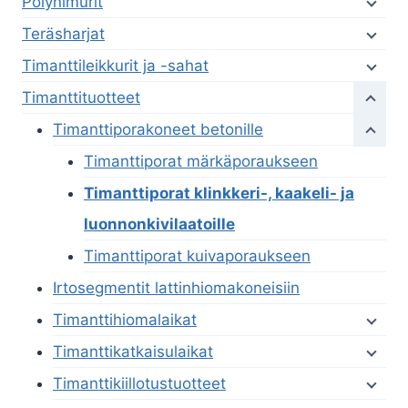
Pölynimurit
Teräsharjat
Timanttileikkurit ja -sahat
Timanttituotteet
Timanttiporakoneet betonille
Timanttiporat märkäporaukseen
Timanttiporat klinkkeri-, kaakeli- ja
luonnonkivilaatoille
Timanttiporat kuivaporaukseen
Irtosegmentit lattinhiomakoneisiin
Timanttihiomalaikat
Timanttikatkaisulaikat
Timanttikiillotustuotteet