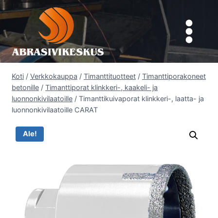
Siirry
sisältöön
Koti
/
Verkkokauppa
/
Timanttituotteet
/
Timanttiporakoneet
betonille
/
Timanttiporat klinkkeri-, kaakeli- ja
luonnonkivilaatoille
/
Timanttikuivaporat klinkkeri-, laatta- ja
luonnonkivilaatoille CARAT
Ale!