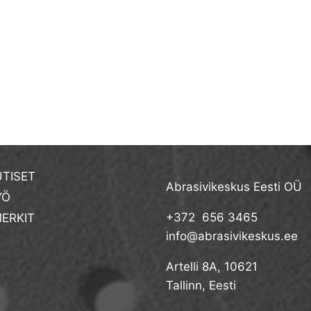
TISET
Abrasivikeskus Eesti OÜ
YÖ
+372 656 3465
ERKIT
info@abrasivikeskus.ee
Artelli 8A, 10621
Tallinn, Eesti