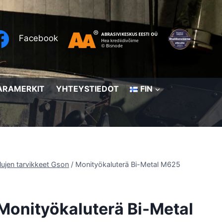
Facebook
ARAMERKIT
YHTEYSTIEDOT
FIN
ujen tarvikkeet Gson
/
Monityökaluterä Bi-Metal M625
Monityökaluterä Bi-Metal