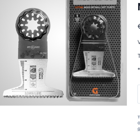
V
T
*
M
B
M
T
O
G