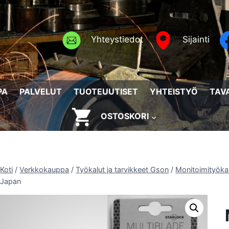
Yhteystiedot
Sijainti
PA
PALVELUT
TUOTEUUTISET
YHTEISTYÖ
TAV
OSTOSKORI
Koti
/
Verkkokauppa
/
Työkalut ja tarvikkeet Gson
/
Monitoimityökal
Japan