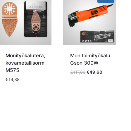
Monityökaluterä,
Monitoimityökalu
kovametallisormi
Gson 300W
M575
Alkuperäinen
Nykyinen
€
117,80
€
49,60
hinta
hinta
€
14,88
oli:
on:
€117,80.
€49,60.