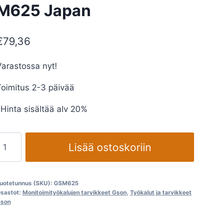
M625 Japan
€
79,36
arastossa nyt!
oimitus 2-3 päivää
Hinta sisältää alv 20%
onityökaluterä
Lisää ostoskoriin
i-
etal
M625
uotetunnus (SKU):
GSM625
Japan
sastot:
Monitoimityökalujen tarvikkeet Gson
,
Työkalut ja tarvikkeet
son
määrä