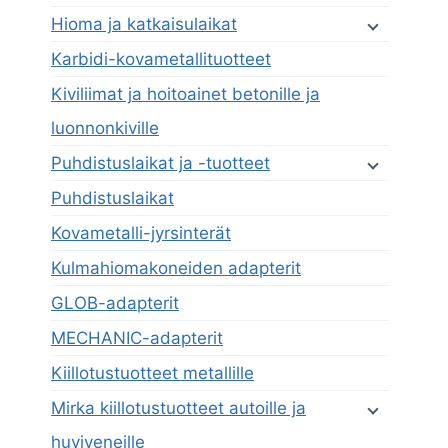
Hioma ja katkaisulaikat
Karbidi-kovametallituotteet
Kiviliimat ja hoitoainet betonille ja
luonnonkiville
Puhdistuslaikat ja -tuotteet
Puhdistuslaikat
Kovametalli-jyrsinterät
Kulmahiomakoneiden adapterit
GLOB-adapterit
MECHANIC-adapterit
Kiillotustuotteet metallille
Mirka kiillotustuotteet autoille ja
huviveneille