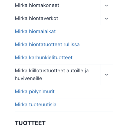
Toggle
Mirka hiomakoneet
child
menu
Toggle
Mirka hiontaverkot
child
menu
Mirka hiomalaikat
Mirka hiontatuotteet rullissa
Mirka karhunkielituotteet
Toggle
Mirka kiillotustuotteet autoille ja
child
huviveneille
menu
Mirka pölynimurit
Mirka tuoteuutisia
TUOTTEET