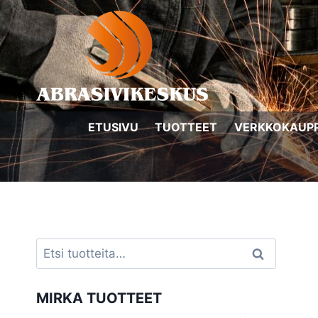
Siirry
sisältöön
ETUSIVU
TUOTTEET
VERKKOKAUP
Etsi:
Haku
MIRKA TUOTTEET