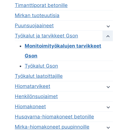
Timanttiporat betonille
Mirkan tuoteuutisia
Puunsuojaaineet
Työkalut ja tarvikkeet Gson
Monitoimityökalujen tarvikkeet
Gson
Työkalut Gson
Työkalut laatoittajille
Hiomatarvikeet
Henkilönsuojaimet
Hiomakoneet
Husqvarna-hiomakoneet betonille
Mirka-hiomakoneet puupinnoille