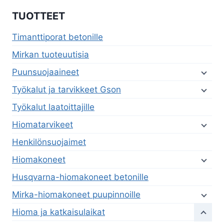
TUOTTEET
Timanttiporat betonille
Mirkan tuoteuutisia
Puunsuojaaineet
Työkalut ja tarvikkeet Gson
Työkalut laatoittajille
Hiomatarvikeet
Henkilönsuojaimet
Hiomakoneet
Husqvarna-hiomakoneet betonille
Mirka-hiomakoneet puupinnoille
Hioma ja katkaisulaikat