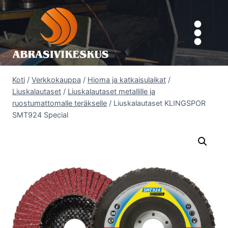
Siirry
sisältöön
Koti
/
Verkkokauppa
/
Hioma ja katkaisulaikat
/
Liuskalautaset
/
Liuskalautaset metallille ja
ruostumattomalle teräkselle
/
Liuskalautaset KLINGSPOR
SMT924 Special