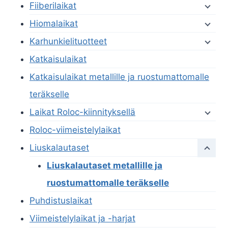
Fiiberilaikat
Hiomalaikat
Karhunkielituotteet
Katkaisulaikat
Katkaisulaikat metallille ja ruostumattomalle
teräkselle
Laikat Roloc-kiinnityksellä
Roloc-viimeistelylaikat
Liuskalautaset
Liuskalautaset metallille ja
ruostumattomalle teräkselle
Puhdistuslaikat
Viimeistelylaikat ja -harjat