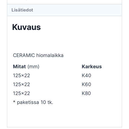
Lisätiedot
Kuvaus
CERAMIC hiomalaikka
Mitat
(mm)
Karkeus
125×22
K40
125×22
K60
125×22
K80
* paketissa 10 tk.