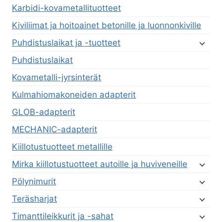
Karbidi-kovametallituotteet
Kiviliimat ja hoitoainet betonille ja luonnonkiville
Puhdistuslaikat ja -tuotteet
Puhdistuslaikat
Kovametalli-jyrsinterät
Kulmahiomakoneiden adapterit
GLOB-adapterit
MECHANIC-adapterit
Kiillotustuotteet metallille
Mirka kiillotustuotteet autoille ja huviveneille
Pölynimurit
Teräsharjat
Timanttileikkurit ja -sahat