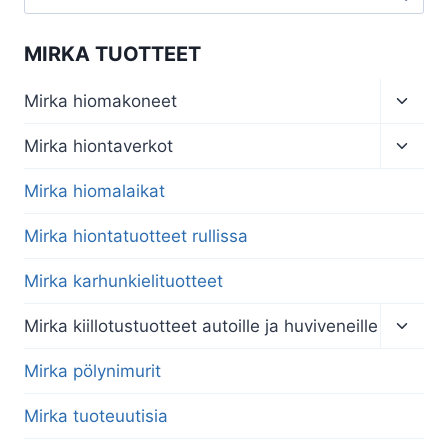
MIRKA TUOTTEET
Toggl
Mirka hiomakoneet
child
menu
Toggl
Mirka hiontaverkot
child
menu
Mirka hiomalaikat
Mirka hiontatuotteet rullissa
Mirka karhunkielituotteet
Toggl
Mirka kiillotustuotteet autoille ja huviveneille
child
menu
Mirka pölynimurit
Mirka tuoteuutisia