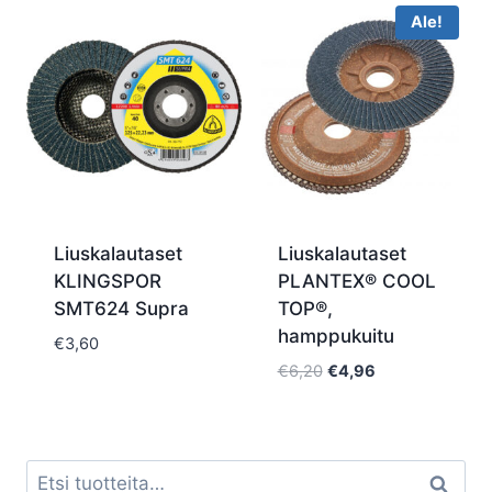
Ale!
Liuskalautaset
Liuskalautaset
KLINGSPOR
PLANTEX® COOL
SMT624 Supra
TOP®,
hamppukuitu
€
3,60
Alkuperäinen
Nykyinen
€
6,20
€
4,96
hinta
hinta
oli:
on:
€6,20.
€4,96.
Etsi:
Haku