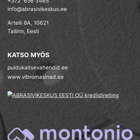
+372 656 3465
info@abrasivikeskus.ee
Artelli 8A, 10621
Tallinn, Eesti
KATSO MYÖS
puidukaitsevahendid.ee
www.vibromasinad.ee