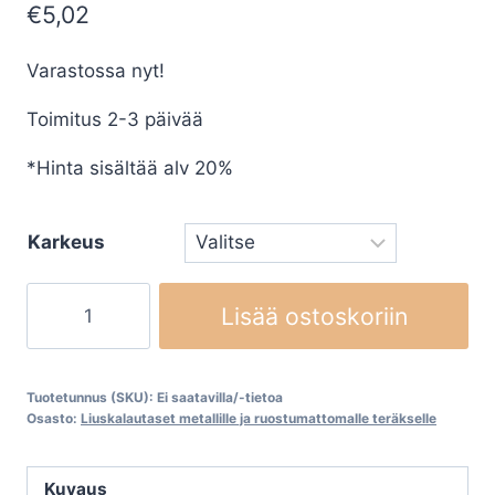
€
5,02
Varastossa nyt!
Toimitus 2-3 päivää
*Hinta sisältää alv 20%
Karkeus
Liuskalautaset
Lisää ostoskoriin
KLINGSPOR
SMT924
Special
Tuotetunnus (SKU):
Ei saatavilla/-tietoa
määrä
Osasto:
Liuskalautaset metallille ja ruostumattomalle teräkselle
Kuvaus