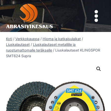
Siirry
sisältöön
Koti
/
Verkkokauppa
/
Hioma ja katkaisulaikat
/
Liuskalautaset
/
Liuskalautaset metallille ja
ruostumattomalle teräkselle
/
Liuskalautaset KLINGSPOR
SMT624 Supra