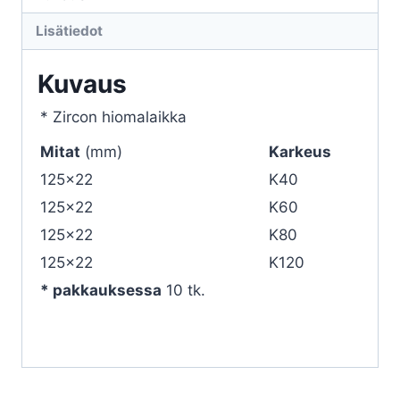
Lisätiedot
Kuvaus
* Zircon hiomalaikka
Mitat
(mm)
Karkeus
125×22
K40
125×22
K60
125×22
K80
125×22
K120
* pakkauksessa
10 tk.