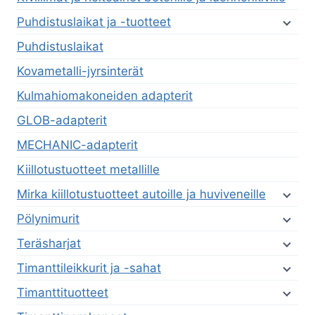
Puhdistuslaikat ja -tuotteet
Puhdistuslaikat
Kovametalli-jyrsinterät
Kulmahiomakoneiden adapterit
GLOB-adapterit
MECHANIC-adapterit
Kiillotustuotteet metallille
Mirka kiillotustuotteet autoille ja huviveneille
Pölynimurit
Teräsharjat
Timanttileikkurit ja -sahat
Timanttituotteet