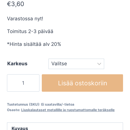
€
3,60
Varastossa nyt!
Toimitus 2-3 päivää
*Hinta sisältää alv 20%
Karkeus
Liuskalautaset
Lisää ostoskoriin
KLINGSPOR
SMT624
Supra
Tuotetunnus (SKU):
Ei saatavilla/-tietoa
määrä
Osasto:
Liuskalautaset metallille ja ruostumattomalle teräkselle
Kuvaus