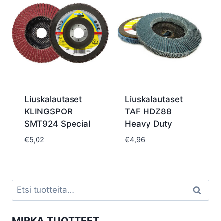
Liuskalautaset
Liuskalautaset
KLINGSPOR
TAF HDZ88
SMT924 Special
Heavy Duty
€
5,02
€
4,96
Etsi:
Haku
MIRKA TUOTTEET