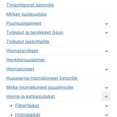
Timanttiporat betonille
Mirkan tuoteuutisia
Puunsuojaaineet
Työkalut ja tarvikkeet Gson
Työkalut laatoittajille
Hiomatarvikeet
Henkilönsuojaimet
Hiomakoneet
Husqvarna-hiomakoneet betonille
Mirka-hiomakoneet puupinnoille
Hioma ja katkaisulaikat
Fiiberilaikat
Hiomalaikat