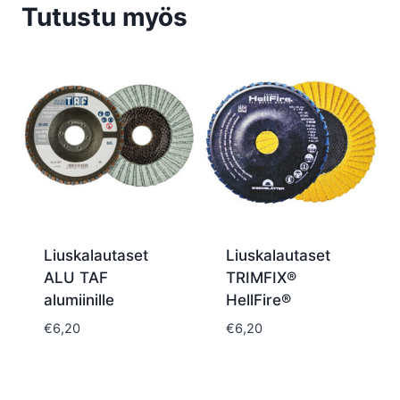
Tutustu myös
Liuskalautaset
Liuskalautaset
ALU TAF
TRIMFIX®
alumiinille
HellFire®
€
6,20
€
6,20