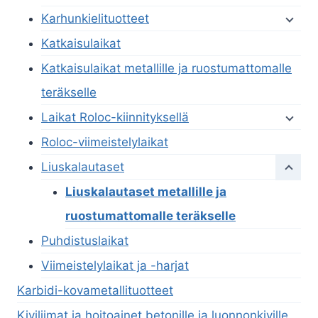
Karhunkielituotteet
Katkaisulaikat
Katkaisulaikat metallille ja ruostumattomalle
teräkselle
Laikat Roloc-kiinnityksellä
Roloc-viimeistelylaikat
Liuskalautaset
Liuskalautaset metallille ja
ruostumattomalle teräkselle
Puhdistuslaikat
Viimeistelylaikat ja -harjat
Karbidi-kovametallituotteet
Kiviliimat ja hoitoainet betonille ja luonnonkiville