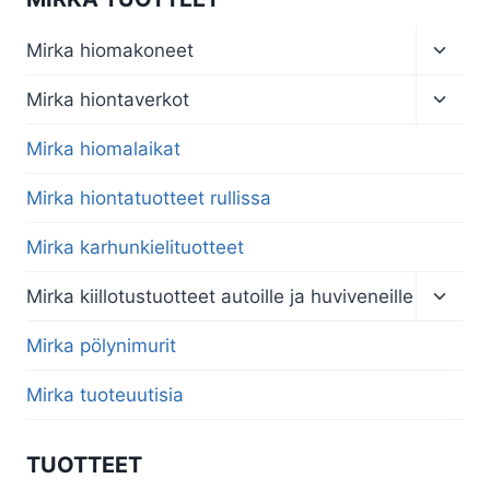
Toggl
Mirka hiomakoneet
child
menu
Toggl
Mirka hiontaverkot
child
menu
Mirka hiomalaikat
Mirka hiontatuotteet rullissa
Mirka karhunkielituotteet
Toggl
Mirka kiillotustuotteet autoille ja huviveneille
child
menu
Mirka pölynimurit
Mirka tuoteuutisia
TUOTTEET