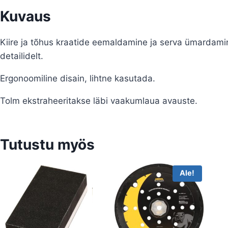
Kuvaus
Kiire ja tõhus kraatide eemaldamine ja serva ümardamine
detailidelt.
Ergonoomiline disain, lihtne kasutada.
Tolm ekstraheeritakse läbi vaakumlaua avauste.
Tutustu myös
Ale!