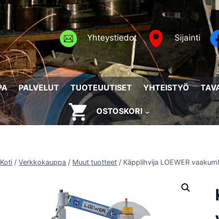
Yhteystiedot
Sijainti
PA
PALVELUT
TUOTEUUTISET
YHTEISTYÖ
TAV
OSTOSKORI
Koti
/
Verkkokauppa
/
Muut tuotteet
/
Käpplihvija LOEWER vaakum