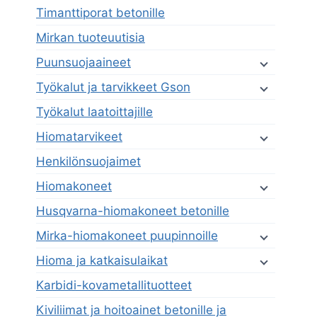
Timanttiporat betonille
Mirkan tuoteuutisia
Puunsuojaaineet
Työkalut ja tarvikkeet Gson
Työkalut laatoittajille
Hiomatarvikeet
Henkilönsuojaimet
Hiomakoneet
Husqvarna-hiomakoneet betonille
Mirka-hiomakoneet puupinnoille
Hioma ja katkaisulaikat
Karbidi-kovametallituotteet
Kiviliimat ja hoitoainet betonille ja