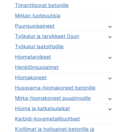
Timanttiporat betonille
Mirkan tuoteuutisia
Puunsuojaaineet
Työkalut ja tarvikkeet Gson
Työkalut laatoittajille
Hiomatarvikeet
Henkilönsuojaimet
Hiomakoneet
Husqvarna-hiomakoneet betonille
Mirka-hiomakoneet puupinnoille
Hioma ja katkaisulaikat
Karbidi-kovametallituotteet
Kiviliimat ja hoitoainet betonille ja