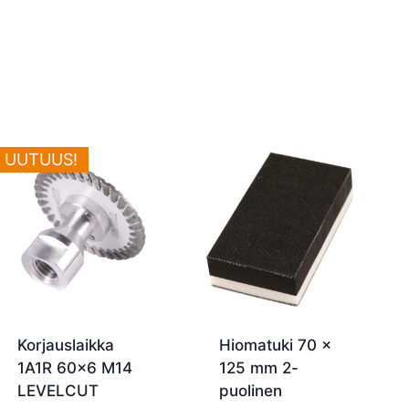
UUTUUS!
Korjauslaikka
Hiomatuki 70 x
1A1R 60×6 M14
125 mm 2-
LEVELCUT
puolinen