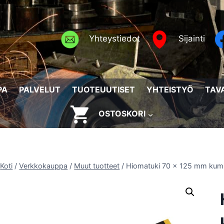
Yhteystiedot
Sijainti
PA
PALVELUT
TUOTEUUTISET
YHTEISTYÖ
TAV
OSTOSKORI
Koti
/
Verkkokauppa
/
Muut tuotteet
/
Hiomatuki 70 x 125 mm kum