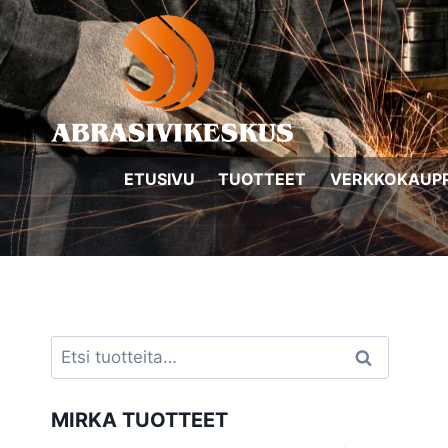
Siirry
sisältöön
ETUSIVU
TUOTTEET
VERKKOKAUP
Etsi:
Haku
MIRKA TUOTTEET