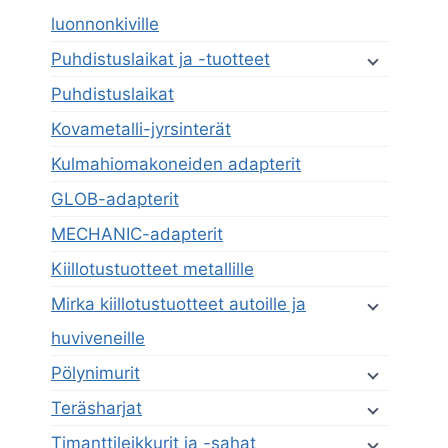
luonnonkiville
Puhdistuslaikat ja -tuotteet
Puhdistuslaikat
Kovametalli-jyrsinterät
Kulmahiomakoneiden adapterit
GLOB-adapterit
MECHANIC-adapterit
Kiillotustuotteet metallille
Mirka kiillotustuotteet autoille ja
huviveneille
Pölynimurit
Teräsharjat
Timanttileikkurit ja -sahat