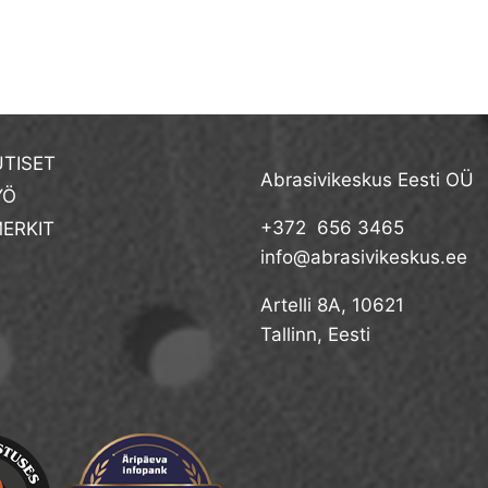
TISET
Abrasivikeskus Eesti OÜ
YÖ
+372 656 3465
ERKIT
info@abrasivikeskus.ee
Artelli 8A, 10621
Tallinn, Eesti