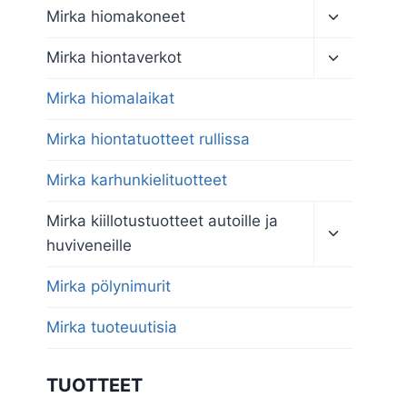
Toggle
Mirka hiomakoneet
child
menu
Toggle
Mirka hiontaverkot
child
menu
Mirka hiomalaikat
Mirka hiontatuotteet rullissa
Mirka karhunkielituotteet
Toggle
Mirka kiillotustuotteet autoille ja
child
huviveneille
menu
Mirka pölynimurit
Mirka tuoteuutisia
TUOTTEET