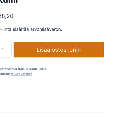
€
8,20
Hinta sisältää arvonlisäveron.
iomatuki
Lisää ostoskoriin
70
25
uotetunnus (SKU):
8390100111
mm
sasto:
Muut tuotteet
kumi
määrä