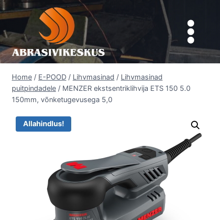
Skip
to
content
Home
/
E-POOD
/
Lihvmasinad
/
Lihvmasinad
puitpindadele
/
MENZER ekstsentriklihvija ETS 150 5.0
150mm, võnketugevusega 5,0
Allahindlus!