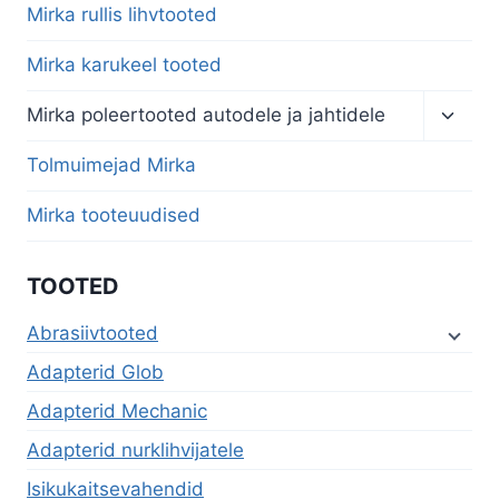
Mirka rullis lihvtooted
Mirka karukeel tooted
Toggl
Mirka poleertooted autodele ja jahtidele
child
menu
Tolmuimejad Mirka
Mirka tooteuudised
TOOTED
Abrasiivtooted
Adapterid Glob
Adapterid Mechanic
Adapterid nurklihvijatele
Isikukaitsevahendid