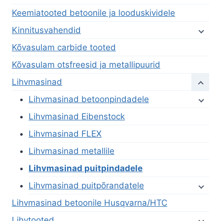
Keemiatooted betoonile ja looduskividele
Kinnitusvahendid
Kõvasulam carbide tooted
Kõvasulam otsfreesid ja metallipuurid
Lihvmasinad
Lihvmasinad betoonpindadele
Lihvmasinad Eibenstock
Lihvmasinad FLEX
Lihvmasinad metallile
Lihvmasinad puitpindadele
Lihvmasinad puitpõrandatele
Lihvmasinad betoonile Husqvarna/HTC
Lihvtooted