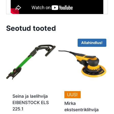
Seotud tooted
Allahindlus!
UUS!
Seina ja laelihvija
EIBENSTOCK ELS
Mirka
225.1
ekstsentriklihvija