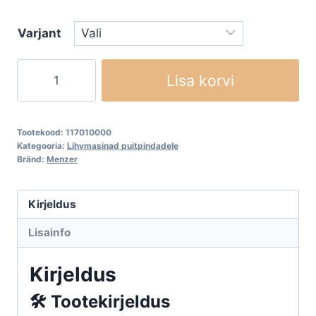
Varjant
MENZER
Lisa korvi
ekstsentriklihvija
ETS
150
Tootekood:
117010000
5.0
Kategooria:
Lihvmasinad puitpindadele
Bränd:
Menzer
150mm,
võnketugevusega
5,0
Kirjeldus
kogus
Lisainfo
Kirjeldus
🛠️ Tootekirjeldus