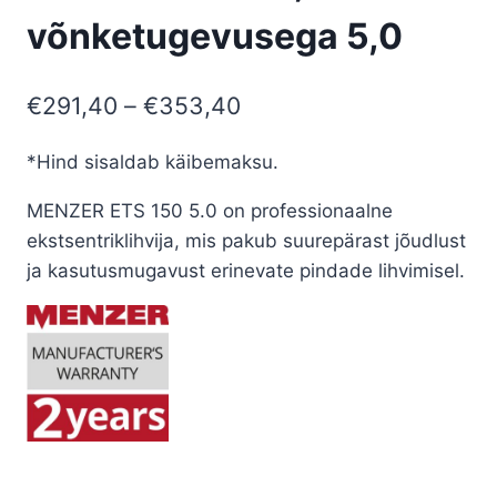
võnketugevusega 5,0
Price
€
291,40
–
€
353,40
range:
*Hind sisaldab käibemaksu.
€291,40
MENZER ETS 150 5.0 on professionaalne
through
ekstsentriklihvija, mis pakub suurepärast jõudlust
€353,40
ja kasutusmugavust erinevate pindade lihvimisel.