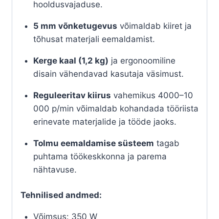
hooldusvajaduse.
5 mm võnketugevus
võimaldab kiiret ja
tõhusat materjali eemaldamist.
Kerge kaal (1,2 kg)
ja ergonoomiline
disain vähendavad kasutaja väsimust.
Reguleeritav kiirus
vahemikus 4000–10
000 p/min võimaldab kohandada tööriista
erinevate materjalide ja tööde jaoks.
Tolmu eemaldamise süsteem
tagab
puhtama töökeskkonna ja parema
nähtavuse.
Tehnilised andmed:
Võimsus:
350 W