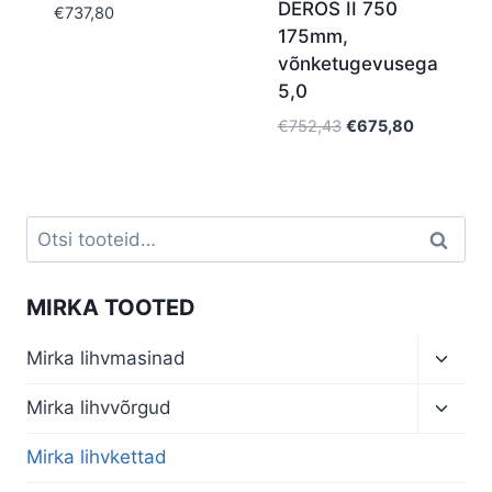
DEROS II 750
€
737,80
175mm,
võnketugevusega
5,0
Algne
Current
€
752,43
€
675,80
hind
price
oli:
is:
€752,43.
€675,80.
Otsi:
Otsi
MIRKA TOOTED
Toggl
Mirka lihvmasinad
child
menu
Toggl
Mirka lihvvõrgud
child
menu
Mirka lihvkettad