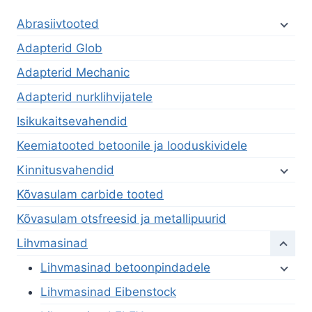
Abrasiivtooted
Adapterid Glob
Adapterid Mechanic
Adapterid nurklihvijatele
Isikukaitsevahendid
Keemiatooted betoonile ja looduskividele
Kinnitusvahendid
Kõvasulam carbide tooted
Kõvasulam otsfreesid ja metallipuurid
Lihvmasinad
Lihvmasinad betoonpindadele
Lihvmasinad Eibenstock