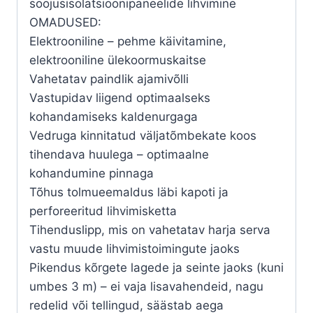
soojusisolatsioonipaneelide lihvimine
OMADUSED:
Elektrooniline – pehme käivitamine,
elektrooniline ülekoormuskaitse
Vahetatav paindlik ajamivõlli
Vastupidav liigend optimaalseks
kohandamiseks kaldenurgaga
Vedruga kinnitatud väljatõmbekate koos
tihendava huulega – optimaalne
kohandumine pinnaga
Tõhus tolmueemaldus läbi kapoti ja
perforeeritud lihvimisketta
Tihenduslipp, mis on vahetatav harja serva
vastu muude lihvimistoimingute jaoks
Pikendus kõrgete lagede ja seinte jaoks (kuni
umbes 3 m) – ei vaja lisavahendeid, nagu
redelid või tellingud, säästab aega