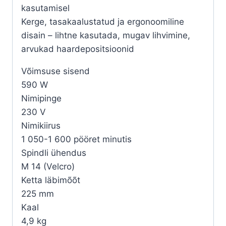
kasutamisel
Kerge, tasakaalustatud ja ergonoomiline
disain – lihtne kasutada, mugav lihvimine,
arvukad haardepositsioonid
Võimsuse sisend
590 W
Nimipinge
230 V
Nimikiirus
1 050-1 600 pööret minutis
Spindli ühendus
M 14 (Velcro)
Ketta läbimõõt
225 mm
Kaal
4,9 kg