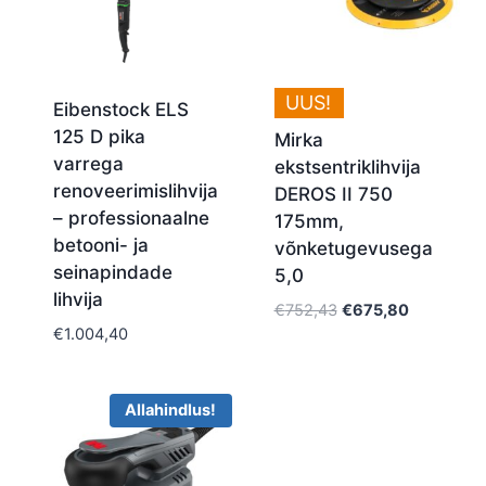
UUS!
Eibenstock ELS
125 D pika
Mirka
varrega
ekstsentriklihvija
renoveerimislihvija
DEROS II 750
– professionaalne
175mm,
betooni- ja
võnketugevusega
seinapindade
5,0
lihvija
Algne
Current
€
752,43
€
675,80
€
1.004,40
hind
price
oli:
is:
€752,43.
€675,80.
Allahindlus!