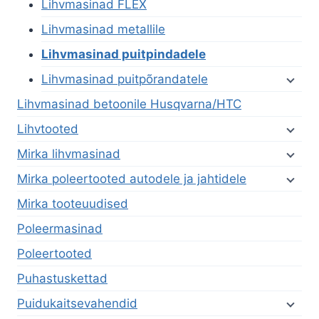
Lihvmasinad FLEX
Lihvmasinad metallile
Lihvmasinad puitpindadele
Lihvmasinad puitpõrandatele
Lihvmasinad betoonile Husqvarna/HTC
Lihvtooted
Mirka lihvmasinad
Mirka poleertooted autodele ja jahtidele
Mirka tooteuudised
Poleermasinad
Poleertooted
Puhastuskettad
Puidukaitsevahendid