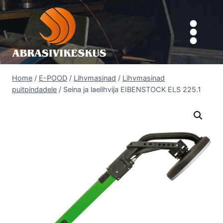
Skip
to
content
Home
/
E-POOD
/
Lihvmasinad
/
Lihvmasinad
puitpindadele
/
Seina ja laelihvija EIBENSTOCK ELS 225.1