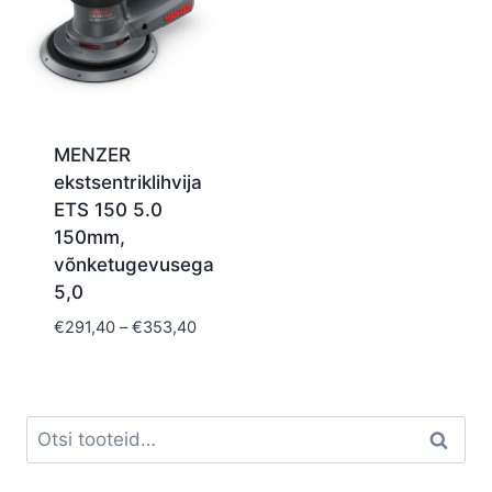
MENZER
ekstsentriklihvija
ETS 150 5.0
150mm,
võnketugevusega
5,0
Price
€
291,40
–
€
353,40
range:
€291,40
through
€353,40
Otsi:
Otsi