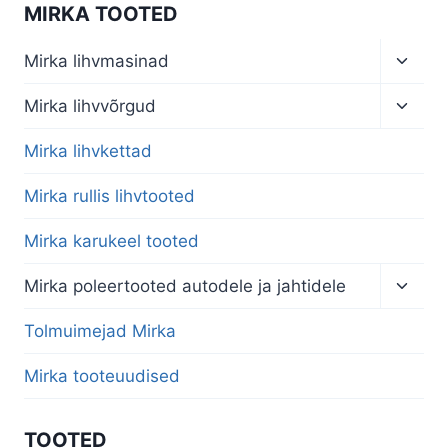
MIRKA TOOTED
Toggl
Mirka lihvmasinad
child
menu
Toggl
Mirka lihvvõrgud
child
menu
Mirka lihvkettad
Mirka rullis lihvtooted
Mirka karukeel tooted
Toggl
Mirka poleertooted autodele ja jahtidele
child
menu
Tolmuimejad Mirka
Mirka tooteuudised
TOOTED