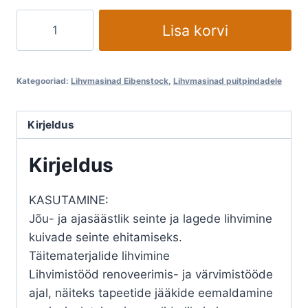
Seina
Lisa korvi
ja
laelihvija
EIBENSTOCK
Kategooriad:
Lihvmasinad Eibenstock
,
Lihvmasinad puitpindadele
ELS
225.1
Kirjeldus
kogus
Kirjeldus
KASUTAMINE:
Jõu- ja ajasäästlik seinte ja lagede lihvimine
kuivade seinte ehitamiseks.
Täitematerjalide lihvimine
Lihvimistööd renoveerimis- ja värvimistööde
ajal, näiteks tapeetide jääkide eemaldamine