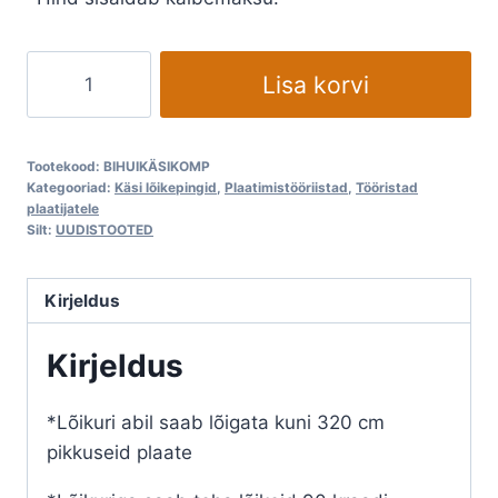
BIHUI®
Lisa korvi
Käsi
plaadilõikur
siinidel
Tootekood:
BIHUIKÄSIKOMP
320cm
Kategooriad:
Käsi lõikepingid
,
Plaatimistööriistad
,
Tööristad
plaatijatele
kogus
Silt:
UUDISTOOTED
Kirjeldus
Kirjeldus
*Lõikuri abil saab lõigata kuni 320 cm
pikkuseid plaate