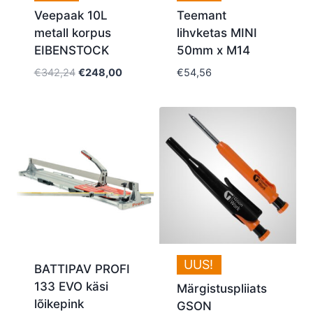
Veepaak 10L
Teemant
metall korpus
lihvketas MINI
EIBENSTOCK
50mm x M14
Algne
Current
€
342,24
€
248,00
€
54,56
hind
price
oli:
is:
€342,24.
€248,00.
UUS!
BATTIPAV PROFI
133 EVO käsi
Märgistuspliiats
lõikepink
GSON