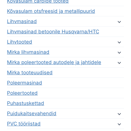
Kõvasulam carbide tooted
Kõvasulam otsfreesid ja metallipuurid
Lihvmasinad
Lihvmasinad betoonile Husqvarna/HTC
Lihvtooted
Mirka lihvmasinad
Mirka poleertooted autodele ja jahtidele
Mirka tooteuudised
Poleermasinad
Poleertooted
Puhastuskettad
Puidukaitsevahendid
PVC tööriistad