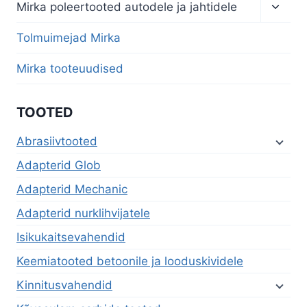
Toggl
Mirka poleertooted autodele ja jahtidele
child
menu
Tolmuimejad Mirka
Mirka tooteuudised
TOOTED
Abrasiivtooted
Adapterid Glob
Adapterid Mechanic
Adapterid nurklihvijatele
Isikukaitsevahendid
Keemiatooted betoonile ja looduskividele
Kinnitusvahendid