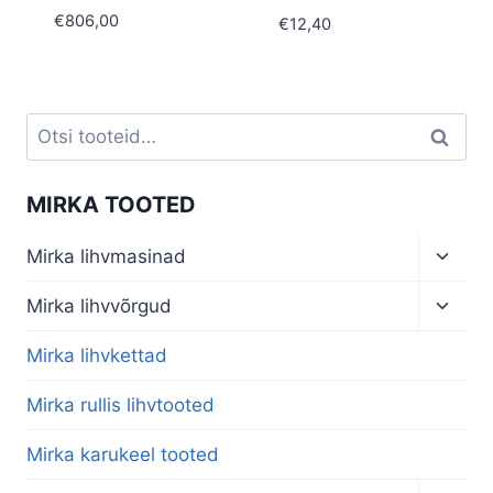
€
806,00
€
12,40
Otsi:
Otsi
MIRKA TOOTED
Toggl
Mirka lihvmasinad
child
menu
Toggl
Mirka lihvvõrgud
child
menu
Mirka lihvkettad
Mirka rullis lihvtooted
Mirka karukeel tooted