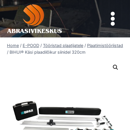
Skip
to
content
Home
/
E-POOD
/
Tööristad plaatijatele
/
Plaatimistööriistad
/
BIHUI® Käsi plaadilõikur siinidel 320cm