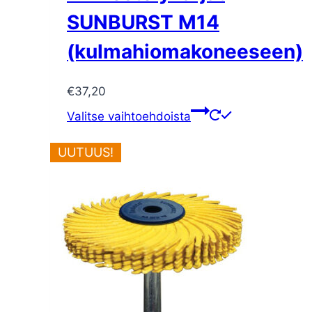
SUNBURST M14
(kulmahiomakoneeseen)
€
37,20
Tällä
Valitse vaihtoehdoista
tuotteella
on
UUTUUS!
useampi
muunnelma.
Voit
tehdä
valinnat
tuotteen
sivulla.