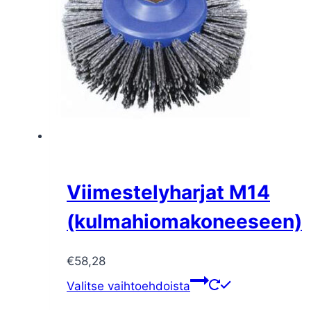
tehdä
valinnat
tuotteen
sivulla.
Viimestelyharjat M14
(kulmahiomakoneeseen)
€
58,28
Tällä
Valitse vaihtoehdoista
tuotteella