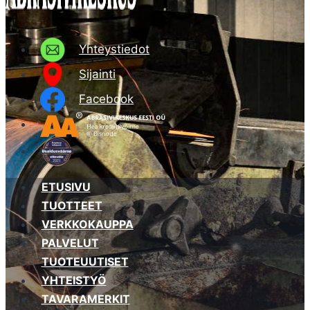
Yhteystiedot
Sijainti
Facebook
ETUSIVU
TUOTTEET
VERKKOKAUPPA
PALVELUT
TUOTEUUTISET
YHTEISTYÖ
TAVARAMERKIT