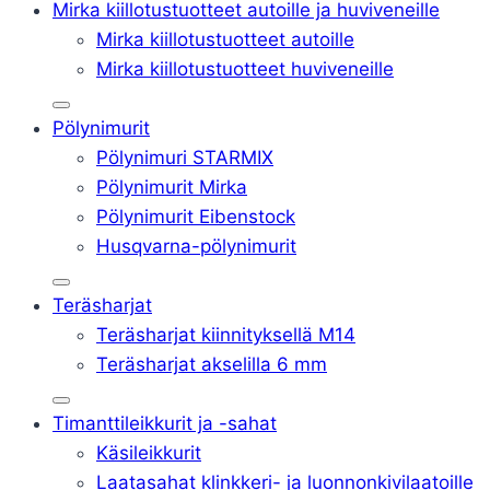
Mirka kiillotustuotteet autoille ja huviveneille
Mirka kiillotustuotteet autoille
Mirka kiillotustuotteet huviveneille
Pölynimurit
Pölynimuri STARMIX
Pölynimurit Mirka
Pölynimurit Eibenstock
Husqvarna-pölynimurit
Teräsharjat
Teräsharjat kiinnityksellä M14
Teräsharjat akselilla 6 mm
Timanttileikkurit ja -sahat
Käsileikkurit
Laatasahat klinkkeri- ja luonnonkivilaatoille