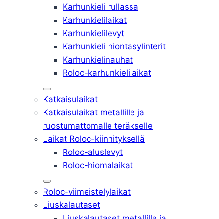
Karhunkieli rullassa
Karhunkielilaikat
Karhunkielilevyt
Karhunkieli hiontasylinterit
Karhunkielinauhat
Roloc-karhunkielilaikat
Katkaisulaikat
Katkaisulaikat metallille ja
ruostumattomalle teräkselle
Laikat Roloc-kiinnityksellä
Roloc-aluslevyt
Roloc-hiomalaikat
Roloc-viimeistelylaikat
Liuskalautaset
Liuskalautaset metallille ja