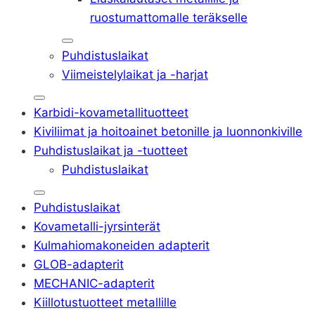
ruostumattomalle teräkselle
Puhdistuslaikat
Viimeistelylaikat ja -harjat
Karbidi-kovametallituotteet
Kiviliimat ja hoitoainet betonille ja luonnonkiville
Puhdistuslaikat ja -tuotteet
Puhdistuslaikat
Puhdistuslaikat
Kovametalli-jyrsinterät
Kulmahiomakoneiden adapterit
GLOB-adapterit
MECHANIC-adapterit
Kiillotustuotteet metallille