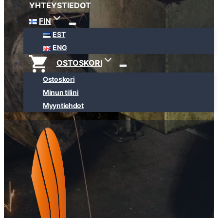
YHTEYSTIEDOT
FIN
EST
ENG
OSTOSKORI
Ostoskori
Minun tilini
Myyntiehdot