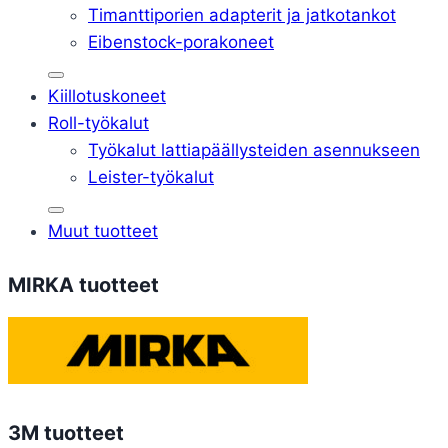
Timanttiporien adapterit ja jatkotankot
Eibenstock-porakoneet
Kiillotuskoneet
Roll-työkalut
Työkalut lattiapäällysteiden asennukseen
Leister-työkalut
Muut tuotteet
MIRKA tuotteet
3M tuotteet