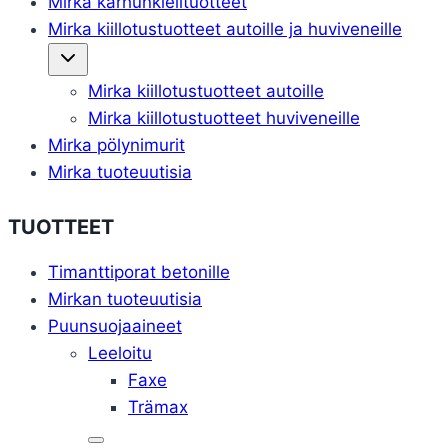
Mirka karhunkielituotteet
Mirka kiillotustuotteet autoille ja huviveneille
Toggle
child
menu
Mirka kiillotustuotteet autoille
Mirka kiillotustuotteet huviveneille
Mirka pölynimurit
Mirka tuoteuutisia
TUOTTEET
Timanttiporat betonille
Mirkan tuoteuutisia
Puunsuojaaineet
Leeloitu
Faxe
Trämax