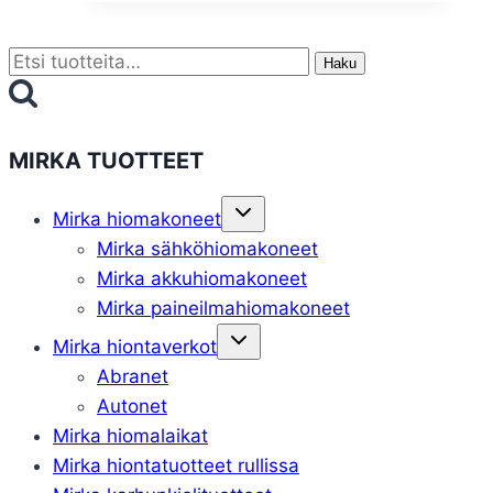
on
useampi
Etsi:
Haku
muunnelma.
Voit
tehdä
valinnat
MIRKA TUOTTEET
tuotteen
Toggle
sivulla.
Mirka hiomakoneet
child
menu
Mirka sähköhiomakoneet
Mirka akkuhiomakoneet
Mirka paineilmahiomakoneet
Toggle
Mirka hiontaverkot
child
menu
Abranet
Autonet
Mirka hiomalaikat
Mirka hiontatuotteet rullissa