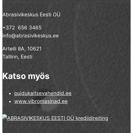
Abrasivikeskus Eesti OÜ
+372 656 3465
info@abrasivikeskus.ee
Artelli 8A, 10621
Tallinn, Eesti
Katso myös
puidukaitsevahendid.ee
www.vibromasinad.ee