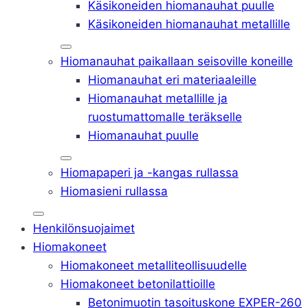
Käsikoneiden hiomanauhat puulle
Käsikoneiden hiomanauhat metallille
Hiomanauhat paikallaan seisoville koneille
Hiomanauhat eri materiaaleille
Hiomanauhat metallille ja
ruostumattomalle teräkselle
Hiomanauhat puulle
Hiomapaperi ja -kangas rullassa
Hiomasieni rullassa
Henkilönsuojaimet
Hiomakoneet
Hiomakoneet metalliteollisuudelle
Hiomakoneet betonilattioille
Betonimuotin tasoituskone EXPER-260