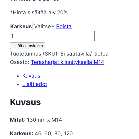
*Hinta sisältää alv 20%
Karkeus
Poista
Viimestelyharjat
M14
Lisää ostoskoriin
(kulmahiomakoneeseen)
Tuotetunnus (SKU):
Ei saatavilla/-tietoa
määrä
Osasto:
Teräsharjat kiinnityksellä M14
Kuvaus
Lisätiedot
Kuvaus
Mitat
: 130mm x M14
Karkeus
: 46, 60, 80, 120