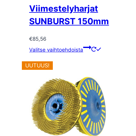
Viimestelyharjat
SUNBURST 150mm
€
85,56
Tällä
Valitse vaihtoehdoista
tuotteella
on
UUTUUS!
useampi
muunnelma.
Voit
tehdä
valinnat
tuotteen
sivulla.