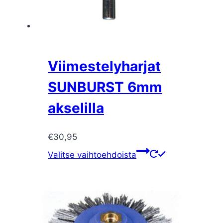
Viimestelyharjat
SUNBURST 6mm
akselilla
€
30,95
Tällä
Valitse vaihtoehdoista
tuotteella
on
useampi
muunnelma.
Voit