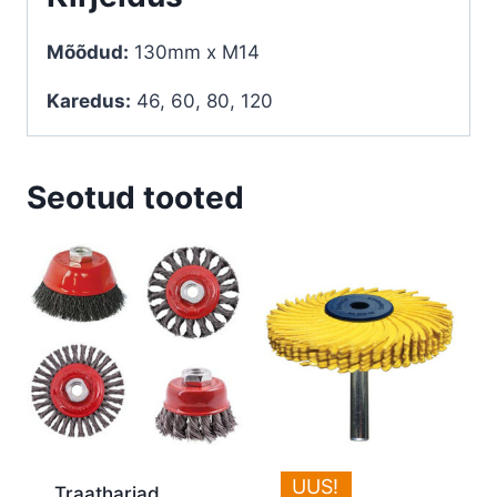
Mõõdud:
130mm x M14
Karedus:
46, 60, 80, 120
Seotud tooted
UUS!
Traatharjad