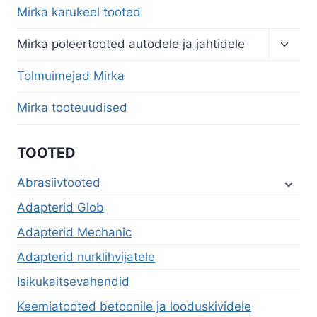
Mirka karukeel tooted
Toggl
Mirka poleertooted autodele ja jahtidele
child
menu
Tolmuimejad Mirka
Mirka tooteuudised
TOOTED
Abrasiivtooted
Adapterid Glob
Adapterid Mechanic
Adapterid nurklihvijatele
Isikukaitsevahendid
Keemiatooted betoonile ja looduskividele