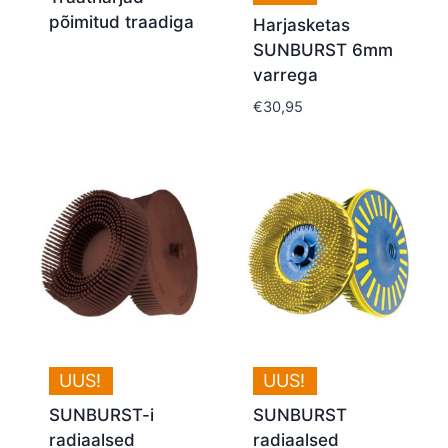
põimitud traadiga
Harjasketas
SUNBURST 6mm
varrega
€
30,95
UUS!
UUS!
SUNBURST-i
SUNBURST
radiaalsed
radiaalsed