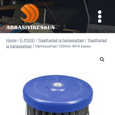
Skip
to
content
Home
/
E-POOD
/
Traatharjad ja harjaskettad
/
Traatharjad
ja harjaskettad
/
Vannutushari 130mm M14 kauss