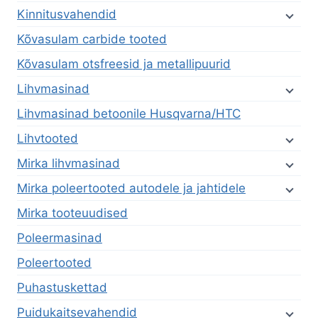
Kinnitusvahendid
Kõvasulam carbide tooted
Kõvasulam otsfreesid ja metallipuurid
Lihvmasinad
Lihvmasinad betoonile Husqvarna/HTC
Lihvtooted
Mirka lihvmasinad
Mirka poleertooted autodele ja jahtidele
Mirka tooteuudised
Poleermasinad
Poleertooted
Puhastuskettad
Puidukaitsevahendid