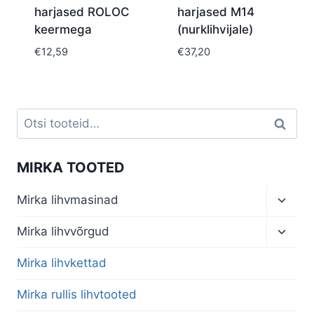
harjased ROLOC
harjased M14
keermega
(nurklihvijale)
€
12,59
€
37,20
Otsi:
Otsi
MIRKA TOOTED
Toggl
Mirka lihvmasinad
child
menu
Toggl
Mirka lihvvõrgud
child
menu
Mirka lihvkettad
Mirka rullis lihvtooted