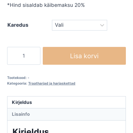
*Hind sisaldab käibemaksu 20%
Karedus
Vannutushari
Lisa korvi
130mm
M14
kauss
Tootekood:
-
kogus
Kategooria:
Traatharjad ja harjaskettad
Kirjeldus
Lisainfo
Kirjeldus