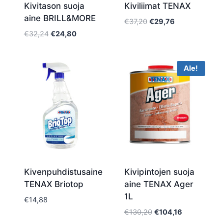
Kivitason suoja
Kiviliimat TENAX
aine BRILL&MORE
Alkuperäinen
Nykyinen
€
37,20
€
29,76
hinta
hinta
Alkuperäinen
Nykyinen
€
32,24
€
24,80
oli:
on:
hinta
hinta
€37,20.
€29,76.
oli:
on:
€32,24.
€24,80.
Ale!
Kivenpuhdistusaine
Kivipintojen suoja
TENAX Briotop
aine TENAX Ager
1L
€
14,88
Alkuperäinen
Nykyinen
€
130,20
€
104,16