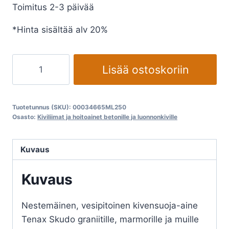
Toimitus 2-3 päivää
*Hinta sisältää alv 20%
Kivitason
Lisää ostoskoriin
suoja
aine
TENAX
Tuotetunnus (SKU):
00034665ML250
Skudo
Osasto:
Kiviliimat ja hoitoainet betonille ja luonnonkiville
Universal
määrä
Kuvaus
Kuvaus
Nestemäinen, vesipitoinen kivensuoja-aine
Tenax Skudo graniitille, marmorille ja muille