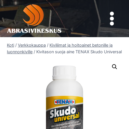
Siirry
sisältöön
Koti
/
Verkkokauppa
/
Kiviliimat ja hoitoainet betonille ja
luonnonkiville
/
Kivitason suoja aine TENAX Skudo Universal