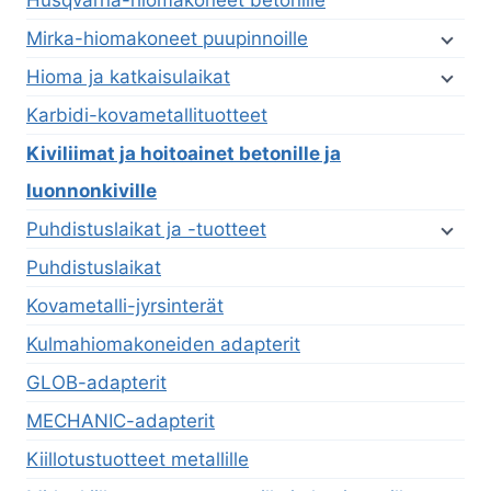
Mirka-hiomakoneet puupinnoille
Hioma ja katkaisulaikat
Karbidi-kovametallituotteet
Kiviliimat ja hoitoainet betonille ja
luonnonkiville
Puhdistuslaikat ja -tuotteet
Puhdistuslaikat
Kovametalli-jyrsinterät
Kulmahiomakoneiden adapterit
GLOB-adapterit
MECHANIC-adapterit
Kiillotustuotteet metallille