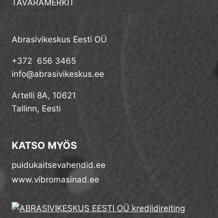
TAVARAMERKIT
Abrasivikeskus Eesti OÜ
+372 656 3465
info@abrasivikeskus.ee
Artelli 8A, 10621
Tallinn, Eesti
KATSO MYÖS
puidukaitsevahendid.ee
www.vibromasinad.ee