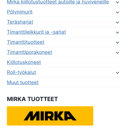
Mirka kiillotustuotteet autoille ja huviveneille
Pölynimurit
Teräsharjat
Timanttileikkurit ja -sahat
Timanttituotteet
Timanttiporakoneet
Kiillotuskoneet
Roll-työkalut
Muut tuotteet
MIRKA TUOTTEET