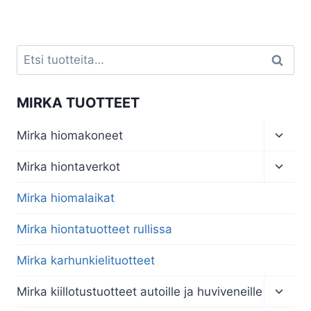
hinta
hinta
oli:
on:
€130,20.
€104,16.
Etsi:
Haku
MIRKA TUOTTEET
Toggl
Mirka hiomakoneet
child
menu
Toggl
Mirka hiontaverkot
child
menu
Mirka hiomalaikat
Mirka hiontatuotteet rullissa
Mirka karhunkielituotteet
Toggl
Mirka kiillotustuotteet autoille ja huviveneille
child