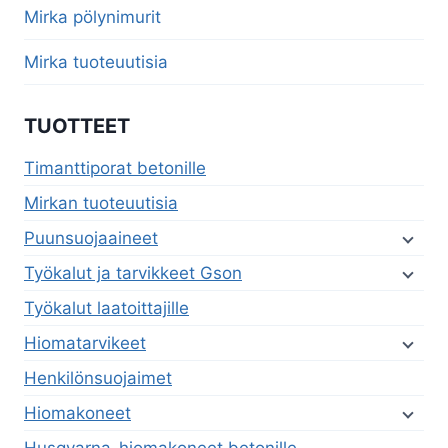
menu
Mirka pölynimurit
Mirka tuoteuutisia
TUOTTEET
Timanttiporat betonille
Mirkan tuoteuutisia
Puunsuojaaineet
Työkalut ja tarvikkeet Gson
Työkalut laatoittajille
Hiomatarvikeet
Henkilönsuojaimet
Hiomakoneet
Husqvarna-hiomakoneet betonille