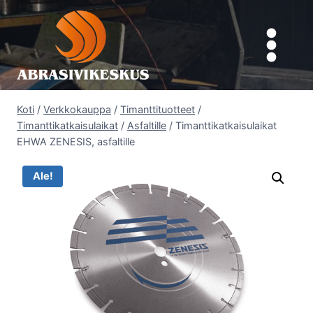
Siirry
sisältöön
Koti
/
Verkkokauppa
/
Timanttituotteet
/
Timanttikatkaisulaikat
/
Asfaltille
/
Timanttikatkaisulaikat
EHWA ZENESIS, asfaltille
Ale!