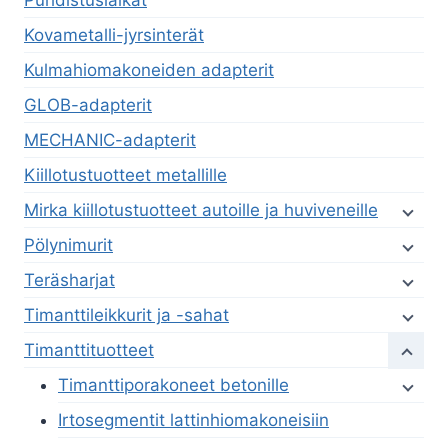
Puhdistuslaikat
Kovametalli-jyrsinterät
Kulmahiomakoneiden adapterit
GLOB-adapterit
MECHANIC-adapterit
Kiillotustuotteet metallille
Mirka kiillotustuotteet autoille ja huviveneille
Pölynimurit
Teräsharjat
Timanttileikkurit ja -sahat
Timanttituotteet
Timanttiporakoneet betonille
Irtosegmentit lattinhiomakoneisiin