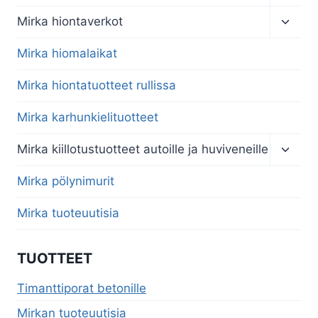
child
menu
Toggl
Mirka hiontaverkot
child
menu
Mirka hiomalaikat
Mirka hiontatuotteet rullissa
Mirka karhunkielituotteet
Toggl
Mirka kiillotustuotteet autoille ja huviveneille
child
menu
Mirka pölynimurit
Mirka tuoteuutisia
TUOTTEET
Timanttiporat betonille
Mirkan tuoteuutisia