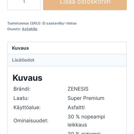
Lisää ostoskoriin
EHWA
ZENESIS,
asfaltille
Tuotetunnus (SKU):
Ei saatavilla/-tietoa
määrä
Osasto:
Asfaltille
Kuvaus
Lisätiedot
Kuvaus
Brändi:
ZENESIS
Laatu:
Super Premium
Käyttöalue:
Asfaltti
30 % nopeampi
Ominaisuudet:
leikkaus
30 % pidempi