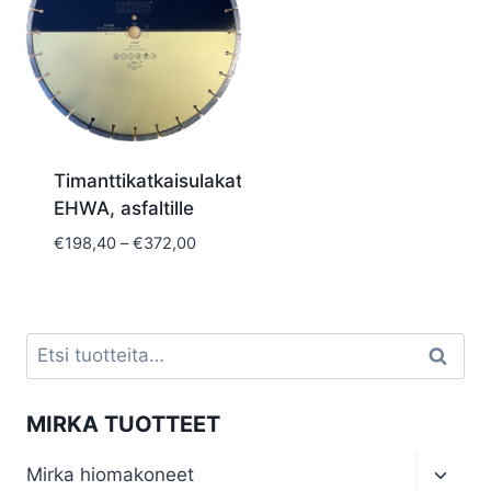
Timanttikatkaisulakat
EHWA, asfaltille
Hintaluokka:
€
198,40
–
€
372,00
€198,40
-
€372,00
Etsi:
Haku
MIRKA TUOTTEET
Toggl
Mirka hiomakoneet