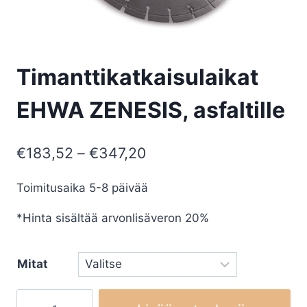
Timanttikatkaisulaikat
EHWA ZENESIS, asfaltille
Hintaluokka:
€
183,52
–
€
347,20
€183,52
Toimitusaika 5-8 päivää
-
*Hinta sisältää arvonlisäveron 20%
€347,20
Mitat
Timanttikatkaisulaikat