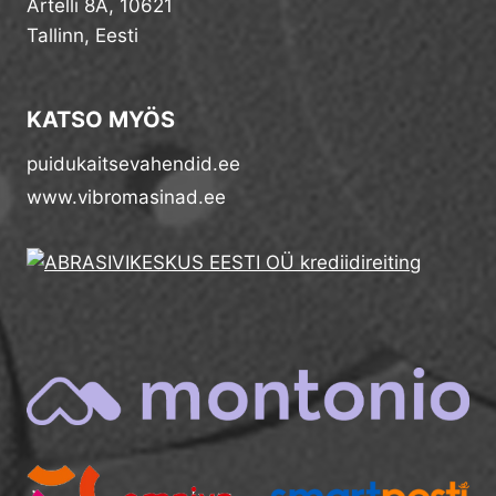
Artelli 8A, 10621
Tallinn, Eesti
KATSO MYÖS
puidukaitsevahendid.ee
www.vibromasinad.ee