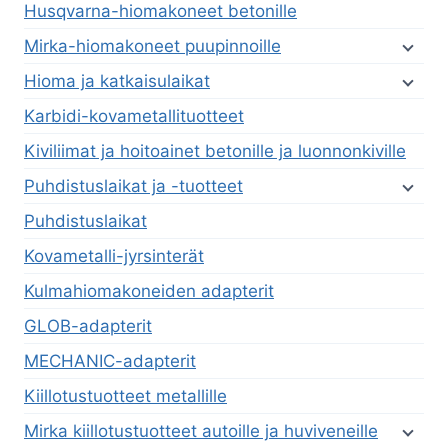
Husqvarna-hiomakoneet betonille
Mirka-hiomakoneet puupinnoille
Hioma ja katkaisulaikat
Karbidi-kovametallituotteet
Kiviliimat ja hoitoainet betonille ja luonnonkiville
Puhdistuslaikat ja -tuotteet
Puhdistuslaikat
Kovametalli-jyrsinterät
Kulmahiomakoneiden adapterit
GLOB-adapterit
MECHANIC-adapterit
Kiillotustuotteet metallille
Mirka kiillotustuotteet autoille ja huviveneille