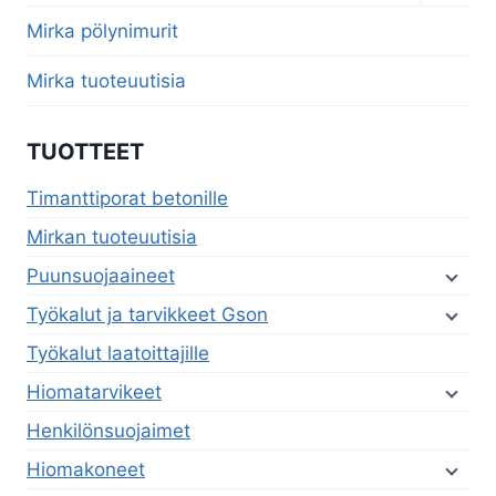
child
menu
Mirka pölynimurit
Mirka tuoteuutisia
TUOTTEET
Timanttiporat betonille
Mirkan tuoteuutisia
Puunsuojaaineet
Työkalut ja tarvikkeet Gson
Työkalut laatoittajille
Hiomatarvikeet
Henkilönsuojaimet
Hiomakoneet