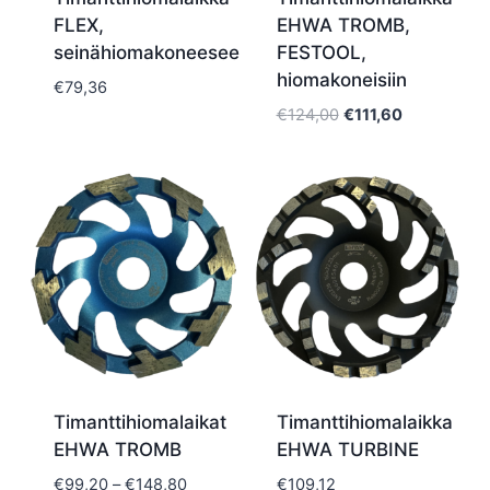
FLEX,
EHWA TROMB,
seinähiomakoneeseen
FESTOOL,
hiomakoneisiin
€
79,36
Alkuperäinen
Nykyinen
€
124,00
€
111,60
hinta
hinta
oli:
on:
€124,00.
€111,60.
Timanttihiomalaikat
Timanttihiomalaikka
EHWA TROMB
EHWA TURBINE
Hintaluokka:
€
99,20
–
€
148,80
€
109,12