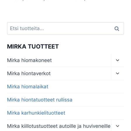
€99,20
-
€148,80
Etsi:
Haku
MIRKA TUOTTEET
Toggl
Mirka hiomakoneet
child
menu
Toggl
Mirka hiontaverkot
child
menu
Mirka hiomalaikat
Mirka hiontatuotteet rullissa
Mirka karhunkielituotteet
Toggl
Mirka kiillotustuotteet autoille ja huviveneille