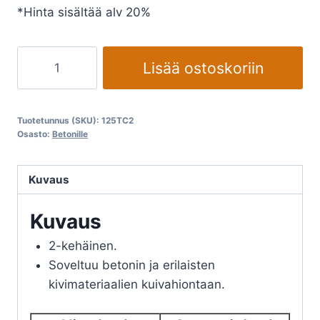
*Hinta sisältää alv 20%
Timanttihiomalaikka
Lisää ostoskoriin
EHWA
määrä
Tuotetunnus (SKU):
125TC2
Osasto:
Betonille
Kuvaus
Kuvaus
2-kehäinen.
Soveltuu betonin ja erilaisten
kivimateriaalien kuivahiontaan.