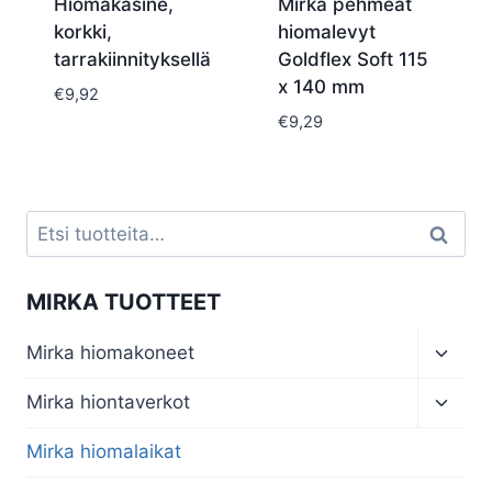
Hiomakäsine,
Mirka pehmeät
korkki,
hiomalevyt
tarrakiinnityksellä
Goldflex Soft 115
x 140 mm
€
9,92
€
9,29
Etsi:
Haku
MIRKA TUOTTEET
Toggl
Mirka hiomakoneet
child
menu
Toggl
Mirka hiontaverkot
child
menu
Mirka hiomalaikat