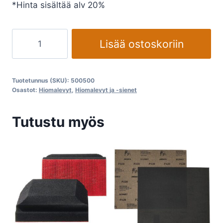
*Hinta sisältää alv 20%
Tarra
Lisää ostoskoriin
arkki
500x500mm
määrä
Tuotetunnus (SKU):
500500
Osastot:
Hiomalevyt
,
Hiomalevyt ja -sienet
Tutustu myös