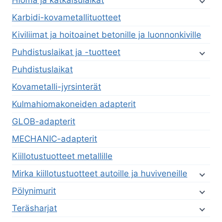
Hioma ja katkaisulaikat
Karbidi-kovametallituotteet
Kiviliimat ja hoitoainet betonille ja luonnonkiville
Puhdistuslaikat ja -tuotteet
Puhdistuslaikat
Kovametalli-jyrsinterät
Kulmahiomakoneiden adapterit
GLOB-adapterit
MECHANIC-adapterit
Kiillotustuotteet metallille
Mirka kiillotustuotteet autoille ja huviveneille
Pölynimurit
Teräsharjat