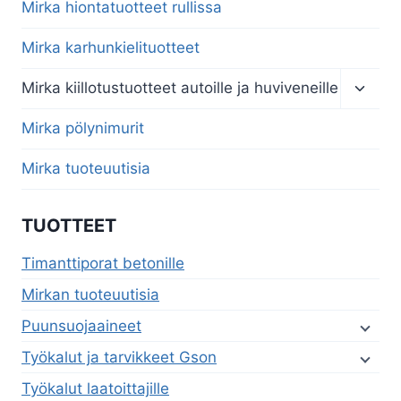
Mirka hiontatuotteet rullissa
Mirka karhunkielituotteet
Toggl
Mirka kiillotustuotteet autoille ja huviveneille
child
menu
Mirka pölynimurit
Mirka tuoteuutisia
TUOTTEET
Timanttiporat betonille
Mirkan tuoteuutisia
Puunsuojaaineet
Työkalut ja tarvikkeet Gson
Työkalut laatoittajille