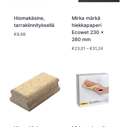
Hiomakäsine,
Mirka märkä
tarrakiinnityksellä
hiekkapaperi
Ecowet 230 x
€
8,68
280 mm
Hintaluokka:
€
23,01
–
€
31,24
€23,01
-
€31,24