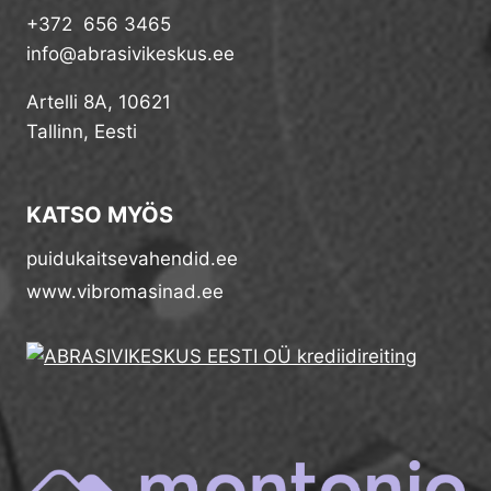
+372 656 3465
info@abrasivikeskus.ee
Artelli 8A, 10621
Tallinn, Eesti
KATSO MYÖS
puidukaitsevahendid.ee
www.vibromasinad.ee