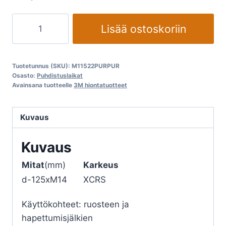
Puhdistuslaikat
Lisää ostoskoriin
3M
PURPUR
XT-
Tuotetunnus (SKU):
M11522PURPUR
DC
Osasto:
Puhdistuslaikat
Avainsana tuotteelle
3M hiontatuotteet
S
XCRS
125mm
Kuvaus
M14
määrä
Kuvaus
Mitat
(mm)
Karkeus
d-125xM14
XCRS
Käyttökohteet: ruosteen ja
hapettumisjälkien