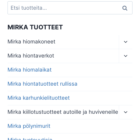
Etsi:
Haku
MIRKA TUOTTEET
Toggl
Mirka hiomakoneet
child
menu
Toggl
Mirka hiontaverkot
child
menu
Mirka hiomalaikat
Mirka hiontatuotteet rullissa
Mirka karhunkielituotteet
Toggl
Mirka kiillotustuotteet autoille ja huviveneille
child
menu
Mirka pölynimurit