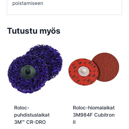
poistamiseen
Tutustu myös
Roloc-
Roloc-hiomalaikat
puhdistuslaikat
3M984F Cubitron
3M™ CR-DRO
II