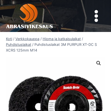
Siirry
sisältöön
Koti
/
Verkkokauppa
/
Hioma ja katkaisulaikat
/
Puhdistuslaikat
/
Puhdistuslaikat 3M PURPUR XT-DC S
XCRS 125mm M14