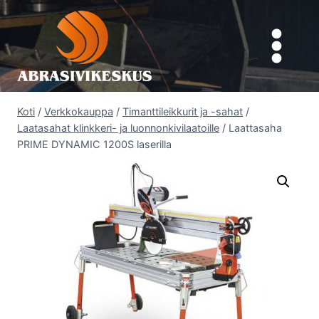
Siirry
sisältöön
Koti
/
Verkkokauppa
/
Timanttileikkurit ja -sahat
/
Laatasahat klinkkeri- ja luonnonkivilaatoille
/
Laattasaha
PRIME DYNAMIC 1200S laserilla