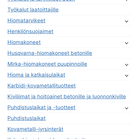
Työkalut laatoittajille
Hiomatarvikeet
Henkilönsuojaimet
Hiomakoneet
Husqvarna-hiomakoneet betonille
Mirka-hiomakoneet puupinnoille
Hioma ja katkaisulaikat
Karbidi-kovametallituotteet
Kiviliimat ja hoitoainet betonille ja luonnonkiville
Puhdistuslaikat ja -tuotteet
Puhdistuslaikat
Kovametalli-jyrsinterät