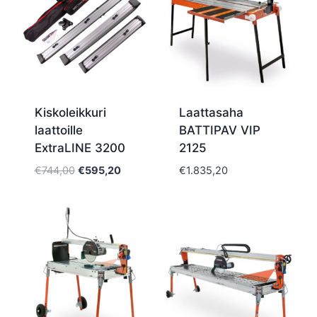
Kiskoleikkuri
Laattasaha
laattoille
BATTIPAV VIP
ExtraLINE 3200
2125
Alkuperäinen
Nykyinen
€
744,00
€
595,20
€
1.835,20
hinta
hinta
oli:
on:
€744,00.
€595,20.