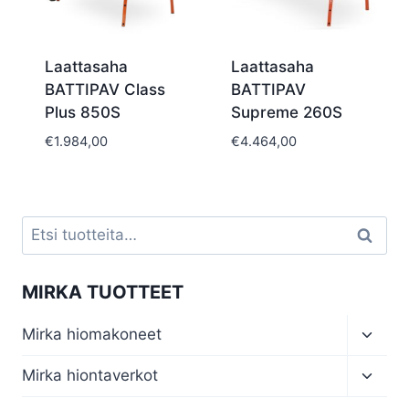
Laattasaha
Laattasaha
BATTIPAV Class
BATTIPAV
Plus 850S
Supreme 260S
€
1.984,00
€
4.464,00
Etsi:
Haku
MIRKA TUOTTEET
Toggl
Mirka hiomakoneet
child
menu
Toggl
Mirka hiontaverkot
child