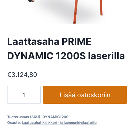
Laattasaha PRIME
DYNAMIC 1200S laserilla
€
3.124,80
Laattasaha
Lisää ostoskoriin
PRIME
DYNAMIC
1200S
Tuotetunnus (SKU):
DYNAMIC1200
laserilla
Osasto:
Laatasahat klinkkeri- ja luonnonkivilaatoille
määrä