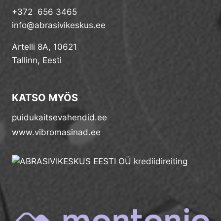
+372 656 3465
info@abrasivikeskus.ee
Artelli 8A, 10621
Tallinn, Eesti
KATSO MYÖS
puidukaitsevahendid.ee
www.vibromasinad.ee