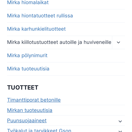
menu
Mirka hiomalaikat
Mirka hiontatuotteet rullissa
Mirka karhunkielituotteet
Toggl
Mirka kiillotustuotteet autoille ja huviveneille
child
menu
Mirka pölynimurit
Mirka tuoteuutisia
TUOTTEET
Timanttiporat betonille
Mirkan tuoteuutisia
Puunsuojaaineet
Työkalut ja tarvikkeet Gson