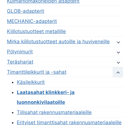
Kulmahiomakoneiden adapterit
GLOB-adapterit
MECHANIC-adapterit
Kiillotustuotteet metallille
Mirka kiillotustuotteet autoille ja huviveneille
Pölynimurit
Teräsharjat
Timanttileikkurit ja -sahat
Käsileikkurit
Laatasahat klinkkeri- ja
luonnonkivilaatoille
Tiilisahat rakennusmateriaaleille
Erityiset timanttisahat rakennusmateriaaleille