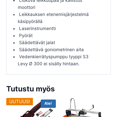
Liukuva leikkuupää ja kallistus
moottori
Leikkauksen etenemisjärjestelmä
käsipyörällä
Laserinstrumentti
Pyörät
Säädettävät jalat
Säädettävä goniometrinen aita
Vedenkierrätyspumppu tyyppi S3
Levy Ø 300 ei sisälly hintaan.
Tutustu myös
UUTUUS!
Ale!