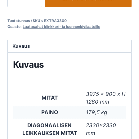
pitkille
laudoille
EXTRA
Tuotetunnus (SKU):
EXTRA3300
3300S
Osasto:
Laatasahat klinkkeri- ja luonnonkivilaatoille
SUPERLUNGA
määrä
Kuvaus
Kuvaus
3975 x 900 x H
MITAT
1260 mm
PAINO
179,5 kg
DIAGONAALISEN
2330×2330
LEIKKAUKSEN MITAT
mm