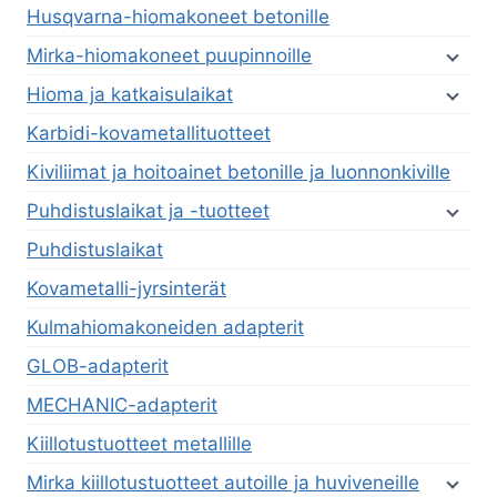
Husqvarna-hiomakoneet betonille
Mirka-hiomakoneet puupinnoille
Hioma ja katkaisulaikat
Karbidi-kovametallituotteet
Kiviliimat ja hoitoainet betonille ja luonnonkiville
Puhdistuslaikat ja -tuotteet
Puhdistuslaikat
Kovametalli-jyrsinterät
Kulmahiomakoneiden adapterit
GLOB-adapterit
MECHANIC-adapterit
Kiillotustuotteet metallille
Mirka kiillotustuotteet autoille ja huviveneille