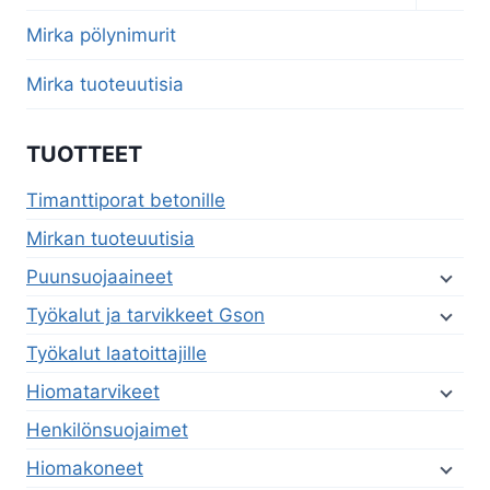
child
menu
Mirka pölynimurit
Mirka tuoteuutisia
TUOTTEET
Timanttiporat betonille
Mirkan tuoteuutisia
Puunsuojaaineet
Työkalut ja tarvikkeet Gson
Työkalut laatoittajille
Hiomatarvikeet
Henkilönsuojaimet
Hiomakoneet