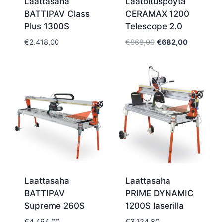
Laattasaha
Laatoituspöytä
BATTIPAV Class
CERAMAX 1200
Plus 1300S
Telescope 2.0
Alkuperäinen
Nykyinen
€
2.418,00
€
868,00
€
682,00
hinta
hinta
oli:
on:
€868,00.
€682,00.
Laattasaha
Laattasaha
BATTIPAV
PRIME DYNAMIC
Supreme 260S
1200S laserilla
€
4.464,00
€
3.124,80