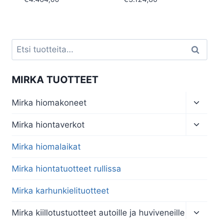
Etsi:
Haku
MIRKA TUOTTEET
Toggl
Mirka hiomakoneet
child
menu
Toggl
Mirka hiontaverkot
child
menu
Mirka hiomalaikat
Mirka hiontatuotteet rullissa
Mirka karhunkielituotteet
Toggl
Mirka kiillotustuotteet autoille ja huviveneille