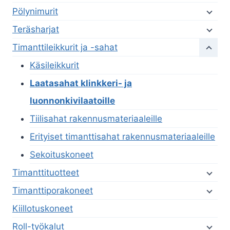
Pölynimurit
Teräsharjat
Timanttileikkurit ja -sahat
Käsileikkurit
Laatasahat klinkkeri- ja
luonnonkivilaatoille
Tiilisahat rakennusmateriaaleille
Erityiset timanttisahat rakennusmateriaaleille
Sekoituskoneet
Timanttituotteet
Timanttiporakoneet
Kiillotuskoneet
Roll-työkalut