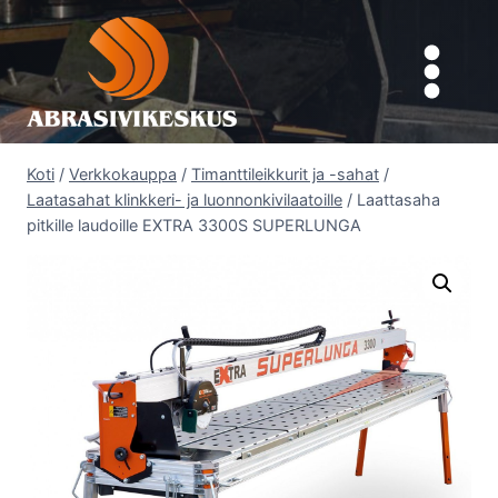
Siirry
sisältöön
Koti
/
Verkkokauppa
/
Timanttileikkurit ja -sahat
/
Laatasahat klinkkeri- ja luonnonkivilaatoille
/
Laattasaha
pitkille laudoille EXTRA 3300S SUPERLUNGA