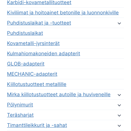
Karbidi-kovametallituotteet
Kiviliimat ja hoitoainet betonille ja luonnonkiville
Puhdistuslaikat ja -tuotteet
Puhdistuslaikat
Kovametalli-jyrsinterät
Kulmahiomakoneiden adapterit
GLOB-adapterit
MECHANIC-adapterit
Kiillotustuotteet metallille
Mirka kiillotustuotteet autoille ja huviveneille
Pölynimurit
Teräsharjat
Timanttileikkurit ja -sahat