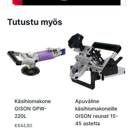
Tutustu myös
Käsihiomakone
Apuväline
GISON GPW-
käsihiomakoneille
220L
GISON reunat 15-
45 astetta
€
644,80