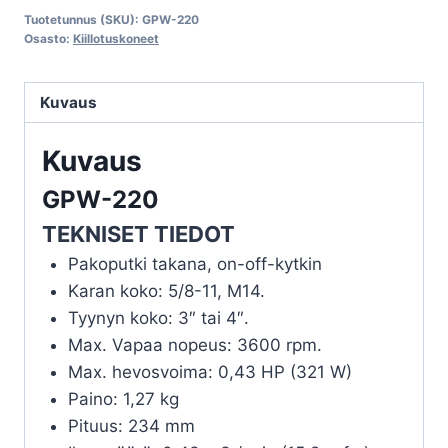
220
Tuotetunnus (SKU):
GPW-220
määrä
Osasto:
Kiillotuskoneet
Kuvaus
Kuvaus
GPW-220
TEKNISET TIEDOT
Pakoputki takana, on-off-kytkin
Karan koko: 5/8-11, M14.
Tyynyn koko: 3″ tai 4″.
Max. Vapaa nopeus: 3600 rpm.
Max. hevosvoima: 0,43 HP (321 W)
Paino: 1,27 kg
Pituus: 234 mm