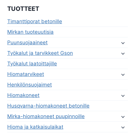
TUOTTEET
Timanttiporat betonille
Mirkan tuoteuutisia
Puunsuojaaineet
Työkalut ja tarvikkeet Gson
Työkalut laatoittajille
Hiomatarvikeet
Henkilönsuojaimet
Hiomakoneet
Husqvarna-hiomakoneet betonille
Mirka-hiomakoneet puupinnoille
Hioma ja katkaisulaikat