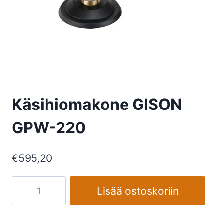
Käsihiomakone GISON
GPW-220
€
595,20
Käsihiomakone
Lisää ostoskoriin
GISON
GPW-