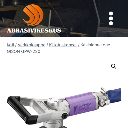
Siirry
sisältöön
Koti
/
Verkkokauppa
/
Kiillotuskoneet
/
Käsihiomakone
GISON GPW-220