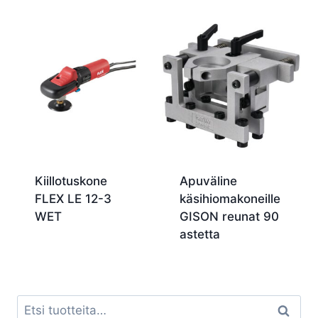
Kiillotuskone
Apuväline
FLEX LE 12-3
käsihiomakoneille
WET
GISON reunat 90
astetta
Etsi:
Haku